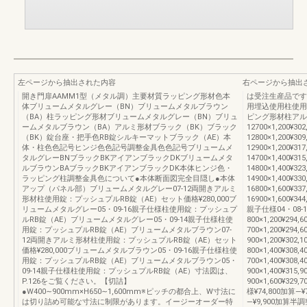
左ページから抽出された内容
右ページから抽出
開き門扉AAMM1型（メタル調）主要材質ラッピング形材色本
は受注生産品です
体ブリュームメタルグレー（BN）ブリュームメタルブラウン
用埋込使用柱使用
（BA）柱ラッピング形材ブリュームメタルグレー（BN）ブリュ
ピング形材柱アル
ームメタルブラウン（BA）アルミ形材ブラック（BK）ブラック
12700×1,200¥302
（BK）錠台座・把手色RB錠シルキーマットブラック（AE）本
12800×1,200¥309
体・柱色色記号ヒンジ色色記号調整金具色色記号ブリュームメ
12900×1,200¥317
タルグレーBNブラックBKアイアンブラックDKブリュームメタ
14700×1,400¥315
ルブラウンBAブラックBKアイアンブラックDK本体ヒンジ色・
14800×1,400¥323
ラッピング柱調整金具色について●本体断面図完全目隠し●本体
14900×1,400¥330
アップ（パネル部）ブリュームメタルグレー07-12両開きアルミ
16800×1,600¥337
形材柱使用錠：プッシュプルRB錠（AE）セット価格¥280,000ブ
16900×1,600¥344
リュームメタルグレー05・09-16親子仕様柱使用錠：プッシュプ
親子仕様04・08-1
ルRB錠（AE）ブリュームメタルグレー05・09-14親子仕様柱使
800×1,200¥294,
用錠：プッシュプルRB錠（AE）ブリュームメタルブラウン07-
700×1,200¥294,
12両開きアルミ形材柱使用錠：プッシュプルRB錠（AE）セット
900×1,200¥302,
価格¥280,000ブリュームメタルブラウン05・09-16親子仕様柱使
800×1,400¥308,
用錠：プッシュプルRB錠（AE）ブリュームメタルブラウン05・
700×1,400¥308,
09-14親子仕様柱使用錠：プッシュプルRB錠（AE）寸法図は、
900×1,400¥315,
P.126をご覧ください。【切詰】
900×1,600¥32
●W400∼900mm×H650∼1,600mm※ピッチの都合上、W寸法に
様¥74,800加算―
は切り詰め可能な寸法に制限があります。イージーオーダー特
―¥9,900加算半