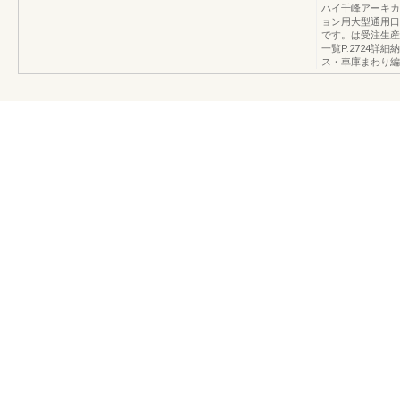
ハイ千峰アーキカ
ョン用大型通用口
です。は受注生産品
一覧P.2724詳
ス・車庫まわり編（