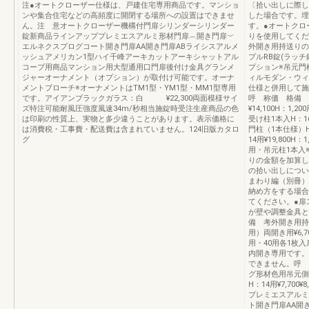
注●オートクローザー仕様は、戸建住宅専用商品です。マンショ
〔拾い出しに際し
ンや集合住宅などの高頻度に開閉する場所への設置はできませ
した場合です。埋
ん。注 意オートクローザー機構付門扉シリンダーシリンダー
す。●オートクロ
錠新商品ラインアッププレミエスアルミ形材門扉︵開き門扉︶
りを使用してくだ
エルネクスプログコート開き門扉AA開き門扉ABライシスアルメ
外開き用持送りの
ッシュアメリカン1型ハイ千峰アーキカットアーキシャットアル
プルRB錠(ラッ
コーブ用商品マンション用大型通用口門扉後付け金具グランメ
プション※吊元門
ジャーオーナメント（オプション）が取付け可能です。オーナ
ィルモダン・ウィ
メントブローチ※オーナメントはTM1型・YM1型・MM1型専用
仕様と併用して施
です。アイアンブラックガラス：白 ¥22,300両面模様サイ
呼 称価 格備 
ズ特注可能耐風圧強度風速34m/秒相当施錠時受注生産商品の色
¥14,100H：1,2
は印刷の性質上、実物と多少違うことがあります。表示価格に
受け柱1本入H：16
は消費税・工事費・配送費は含まれていません。124旧版カタロ
門柱（1本仕様）H：
グ
14用¥19,800H：
用・吊元柱1本入
りの金額を加算し
の拾い出しについ
まわり編（別冊）
納め方をする場合
てください。●扉
が壁や調整金具と
備 考外開き用持
用）両開き用¥6,7
用・40用各1枚入
内開き専用です。
できません。呼 
グ形材色用吊元側すき
H：14用¥7,700¥
プレミエスアルミ
ト開き門扉AA開