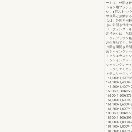
ートは、外開き仕
ション用プッシュ
い。●扉ストッパ
整金具と接触する
合は、外開き用持
きの外開き仕様の
り・フェンス・車
用持送りは、P.
ータムブラウン色
注生産品です。呼 
片開き両開き片開
用シャイングレー
＋クリエラスクシ
ーシャイングレー
シャイングレー＋
ー＋クリエモカシ
＋チェリーウッド1
141,000×1,400¥38
141,100×1,400¥40
141,200×1,400¥42
16800×1,600¥350
16900×1,600¥376
161,000×1,600¥40
161,100×1,600¥42
161,200×1,600¥44
18800×1,800¥377
18900×1,800¥399
181,000×1,800¥42
181,100×1,800¥44
181,200×1,800¥47