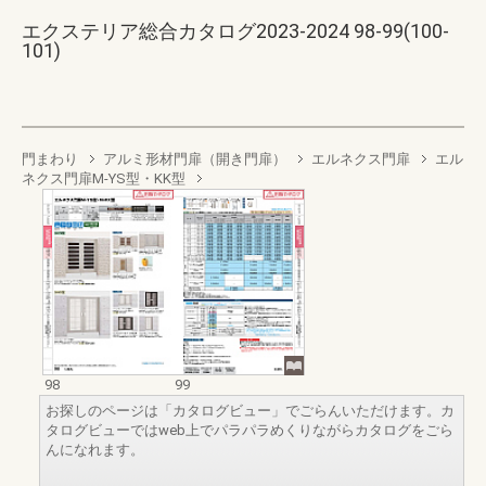
エクステリア総合カタログ2023-2024 98-99(100-
101)
門まわり
アルミ形材門扉（開き門扉）
エルネクス門扉
エル
ネクス門扉M-YS型・KK型
98
99
お探しのページは「カタログビュー」でごらんいただけます。カ
タログビューではweb上でパラパラめくりながらカタログをごら
んになれます。