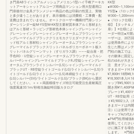
き門扉ABライシスアルメッシュアメリカン1型ハイ千峰アーキカ
KK型
ットアーキシャットアルコーブ用商品マンション用大型通用口
●W300∼1,100mm
門扉後付け金具グランメジャー商品の色は印刷の性質上、実物
YS型●（1ロック
と多少違うことがあります。表示価格には消費税・工事費・配
W300∼1,200m
送費は含まれていません。オートクローザー機構付門扉シリン
●（1ロック仕様）W
ダーシリンダー錠M-YS型M-KK型主要材質本体アルミ形材また
様】【タッチ＆ノ
はアルミ形材＋ラッピング形材色本体シャイングレーシャイン
扉）】※仕様によ
グレーシャイングレーシャイングレーオータムブラウンシャイ
ーダー特注●片開
ングレーマイルドブラッククリエモカクリエダークチェリーウ
ーザーは、20万
ッド柱アルミ形材柱シャイングレーオータムブラウンシャイン
は使用条件により
グレーマイルドブラックスリットパネルポリカーボネート板ス
生じた際はメンテ
リットパネルグリーンマット（すりガラス調）―――錠台座・把
門柱の施工では、
手色RD・U空錠シャイングレーオータムブラウンナチュラルシ
その躯体に固定し
ルバーFシャイングレーマイルドブラックRJ空錠シャイングレー
柱のゆれが大きく
オータムブラウンライトシルバー(LS)シャイングレーマイルド
注 意オプション
ブラックUT・RB空錠ライトゴールド(LG)ライトシルバー(LS)ラ
すきまガードH:14用
イトゴールド(LG)ライトシルバー(LS)本締錠ライトゴールド
¥7,800H:18用¥
(LG)シルバー(SV)/ライトゴールド(LG)/ブラック(BK)から選択
¥18,3001本入H:1
してください。＋＋＋両面模様サイズ特注可能受注生産耐風圧
ャップB¥5,900
強度風速33.1m/秒相当施錠時旧版カタログ
開き用¥11,400P
プレート¥1,40
UT・RB空錠用（
ト¥3,9002コ入
きまガードは内開
注）には使用でき
キャップAの代わ
●PM門柱用補強
使用してください
けに施工する場合
します。 ※門柱