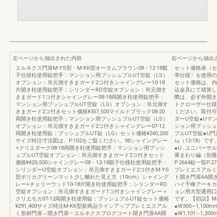
左ページから抽出された内容
右ページから抽出
エルネクス門扉M-YS型・M-KK型オータムブラウン08・12-18親
セット価格表（セ
子仕様柱使用錠把手：マンション用プッシュプルUT空錠（LS）
準仕様〕を使用の
オプション：吊元側すきまガード2コ付きシャイングレー10-18
セット価格は、内
片開き柱使用錠把手：シリンダーRD空錠オプション：吊元側す
込金具にて積算し
きまガード1コ付きシャイングレー08-18両開き柱使用錠把手：
際は、必ず外開き
マンション用プッシュプルUT空錠（LG）オプション：吊元側す
トクローザー仕様
きまガード2コ付きセット価格¥357,500マイルドブラック08-20
ください。取付可
両開き柱使用錠把手：マンション用プッシュプルUT空錠（LS）
ダーU空錠●Uマ
オプション：吊元側すきまガード2コ付きシャイングレー07-12
ション用プッシュ
両開き柱使用錠：プッシュプルUT錠（LG）セット価格¥240,200
プルUT空錠●U門
サイズ特注寸法図は、P.102をご覧ください。98シャイングレー
㎏（12-18）で
+クリエダーク08-18両開き柱使用錠把手：マンション用プッシ
●U…ユニバーサ
ュプルUT空錠オプション：吊元側すきまガード2コ付きセット
庫まわり編（別冊）
価格¥420,500シャイングレー08・12-18親子仕様柱使用錠把手：
P.2664錠一覧P
シリンダーU空錠オプション：吊元側すきまガード2コ付きM-YS
プレミエスアルミ
型ポリカグリーンマット少し離れた見え方（10cm）シャイング
ト開き門扉AA開
レー+チェリーウッド10-18片開き柱使用錠把手：シリンダーRD
ハイ千峰アーキカ
空錠オプション：吊元側すきまガード1コ付きシャイングレー＋
ョン用大型通用口
クリエモカ07-12両開き柱使用錠：プッシュプルUT錠セット価格
です。【切詰】M-
¥291,400サイズ特注M-KK型新商品ラインアッププレミエスアル
●W300∼1,100
ミ形材門扉︵開き門扉︶エルネクスプログコート開き門扉AA開
●W1,101∼1,2