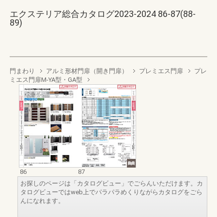
エクステリア総合カタログ2023-2024 86-87(88-
89)
門まわり
アルミ形材門扉（開き門扉）
プレミエス門扉
プレ
ミエス門扉M-YA型・GA型
86
87
お探しのページは「カタログビュー」でごらんいただけます。カ
タログビューではweb上でパラパラめくりながらカタログをごら
んになれます。