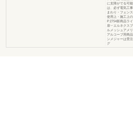
に支障がでる可能
は、必ず電気工事
まわり・フェンス・
使用上・施工上のご
P.2754新商
扉︶エルネクスプ
ルメッシュアメリ
アルコーブ用商品
ンメジャーは受注
グ