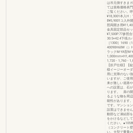
は吊元側すきまガ
ては規格価格表門
ご覧ください。呼
¥18,3001本入H：
B¥5,9001コ入
照両開き用¥11,40
金具固定部品セット
¥7,500P.77参
30.5×42.4下桟カ
［1300］1690
40090H60W（
ラックM-YA型M-
1,000mm×H1,40
1,720・1,76
【折戸仕様】【錠
様イージーオーダ
用に支障のない強
いますが、ご使用
来が激しい道路や
への設置は、石が
ります。 扉の開
るような物を周辺
能性があります。
です。マンション
設置はできません
動部など凍結部を
をかけるなどして
ください。●10
（コンクリート壁
い。大型で重量の