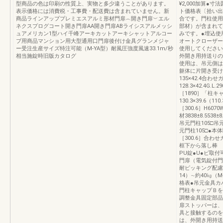
型商品の色は印刷の性質上、実物と多少違うことがあります。
¥2,000加算●寸
表示価格には消費税・工事費・配送費は含まれていません。新
ト価格表〔拾い出
商品ラインアッププレミエスアルミ形材門扉︵開き門扉︶エル
合です。門柱使用
ネクスプログコート開き門扉AA開き門扉ABライシスアルメッシ
部材）が含まれて
ュアメリカン1型ハイ千峰アーキカットアーキシャットアルコー
みです。●埋込使
ブ用商品マンション用大型通用口門扉後付け金具グランメジャ
オートクローザー
ー受注生産サイズ特注可能（M-YA型）耐風圧強度風速33.1m/秒
使用してください
相当施錠時旧版カタログ
外開き用持送りの
使用は、吊元側は
躯体に片開き受け
135×42.4合わ
128.3×42.4G.L
［1890］「柱キ
130.3×39.6（110
［300.6］H60
材3838±8.5538±
吊元門柱105□吊
元門柱105□●本体
［300.6］合わ
框下から落し棒 
PU錠●U●ピ取
門扉（電気錠付門扉
耐ピッキング配慮門
14）∼約40㎏（
格表●吊元金具カ
門柱キャップＢを
調整金具固定部品
扉ストッパーは、
具と接触するのを
は、外開き用持送