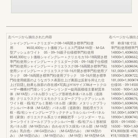
左ページから抽出された内容
右ページから抽出
シャイングレー＋クリエダーク08--14両開き標準門柱使
呼 称扉1枚寸法
用 ¥650,400セット価格プレミエス門扉M-YA型・M-GA
準門柱使用標準門柱
型アッシュホワイト 05・09--16親子仕様標準門柱使用
14800×1,400¥650
¥648,300セット価格シャイングレー＋クリエモカ10--18両開き標
14900×1,400¥662
準門柱使用シャイングレー＋クリエダーク05・09--16親子仕様標
16800×1,600¥680
準門柱使用シャイングレー＋クリエラスク08--16両開き標準門柱
16900×1,600¥694
使用シャイングレー＋クリエラスク10--16片開き標準門柱使用ブ
161,000×1,600¥70
ラック 08--16両開き標準門柱使用ブラック 10--16片開き標準
18900×1,800¥722
門柱使用鏡面のようなガラス表面仕上げ裏面は反射を抑えた仕
181,000×1,800¥7
上げ目隠し効果も抜群の存在感※写真はH16サイズ86オートクロ
仕様05・09-14500・
ーザー機構付門扉シリンダーシリンダー錠両面模様主要材質本
16500・900×1,60
体（M-YA型）パネル部ラッピング形材色本体パネル部（道路
14800×1,400¥662
側）クリエラスククリエモカクリエダークブラックアッシュホ
14900×1,400¥676
ワイト框・桟/柱アルミ形材パネル部（家側）メタリックブラッ
16800×1,600¥694
クシルバー本体（M-GA型）パネル部（道路側）熱処理ガラス
16900×1,600¥708
框・桟/柱シャイングレーブラックナチュラルシルバーFパネル
161,000×1,600¥71
部（家側）ポリエステル系エリオ鋼板把手・シリンダー・サム
18900×1,800¥740
ターンライトゴールドブラックシルバー框・桟/柱アルミ形材採
様05・09-14500・9
光パネル部（M-YA型のみ）合わせガラス採光パネル部（M-YA型
16500・900×1,
のみ）乳白色−（M-GA型のみ）（M-GA型のみ）（M-YA型の
¥74,800加算−¥
み）（M-YA型のみ）（M-YA型のみ）（M-YA型）M-YA型M-GA
¥18,100加算−−