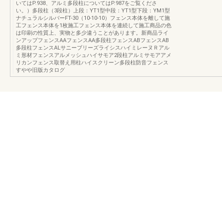
いてはP.938、アルミ多段柱についてはP.987をご覧くださ
い。）多段柱（3段柱）上段：YT1型中段：YT1型下段：YM1型
ナチュラルシルバーFT-30（10-10-10）フェンス本体を離して施
工フェンス本体を1枚施工フェンス本体を連続して施工商品の色
は印刷の性質上、実物と多少違うことがあります。新商品ライ
ンアップフェンスAAフェンスAA多段柱フェンスABフェンスAB
多段柱フェンスALサニーブリーズライシスハイミレーヌＲアル
ミ形材フェンスアルメッシュハイサモア2段柱アルミサモアアメ
リカンフェンス取替え用柱ハイスクリーン多段柱防音フェンス
すやや旧版カタログ