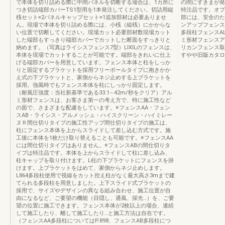
で本体を切り詰める際に中間パネルを切断する場合は、1カ所に
の間にすきまが発
つき切詰端部カバーTS1型用を1本発注してください。切詰用縦
特注品です。オプ
桟セット×2パネルキャップセット×1追加部材は必要ありませ
部には、安全のた
ん。現場で本体を切り詰める際には、小桟（縦桟）にかからな
ンアップフェンス
い位置で切断してください。現場カット必要部材数現場カット
多段柱フェンスA
した端部もすっきり端部カバーでカットした断面をすっきりと
ミ形材フェンスア
納めます。（写真はライシスフェンス7型）LIXILのフェンスは、
リカンフェンス取
本体を現場でカットすることが可能です。端部をきれいに仕上
すやや旧版カタロ
げる端部カバーを用意しています。フェンス本体と柱をしっか
りと固定するブラケットを採用フリーポールタイプに抱きかか
え式の下ブラケットと、家側からネジ止めする上ブラケットを
採用。強風時でもフェンス本体を柱にしっかり固定します。
（耐風圧強度：当社新基準である33.1∼42m/秒をクリア）アル
ミ形材フェンスは、お客さま第一の考え方で、特に施工性など
の面で、さまざまな配慮をしています。※フェンスAA・フェン
スAB・ライシス・アルメッシュ・ハイスクリーン・ハイミレー
ヌＲ間仕切りタイプの施工性アップ間仕切りタイプの施工は、
柱にフェンス本体を上からスライドして差し込む方式です。施
工後に本体を1枚だけ取り替えることも可能です。※フェンスAA
には間仕切りタイプはありません。※フェンスABの間仕切りタ
イプは特注品です。本体を上からスライドして柱に差し込み、
柱キャップを取り付けます。L柱の下ブラケットにフェンスを掛
けます。上ブラケットをはめて、家側からネジ止めします。
L864多段柱使用で視線をカット控え柱がなく最大高さ3mまで建
てられる多段柱を用意しました。上下スライド式ブラケットの
採用で、サイズやデザインの異なる組み合わせ、施工位置が自
由になるなど、ご要望の機能（目隠し、通風、採光…）を、ご要
望の位置に施工できます。フェンス本体が2枚以上の場合、連続
して施工したり、離して施工したり…と施工方法は自在です。
（フェンスAA多段柱についてはP.898、フェンスAB多段柱につ