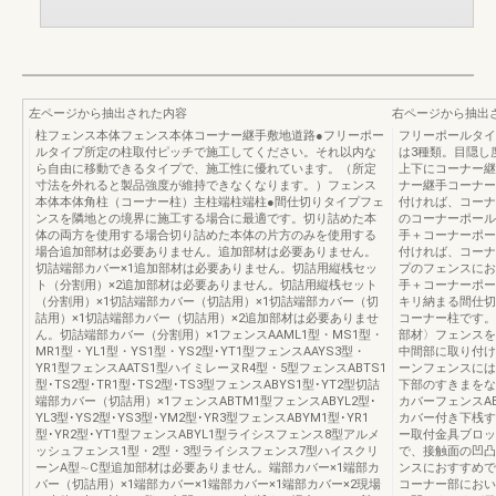
左ページから抽出された内容
右ページから抽出
柱フェンス本体フェンス本体コーナー継手敷地道路●フリーポー
フリーポールタイ
ルタイプ所定の柱取付ピッチで施工してください。それ以内な
は3種類。目隠し
ら自由に移動できるタイプで、施工性に優れています。（所定
上下にコーナー継
寸法を外れると製品強度が維持できなくなります。）フェンス
ナー継手コーナー
本体本体角柱（コーナー柱）主柱端柱端柱●間仕切りタイプフェ
付ければ、コーナ
ンスを隣地との境界に施工する場合に最適です。切り詰めた本
のコーナーポール
体の両方を使用する場合切り詰めた本体の片方のみを使用する
手＋コーナーポー
場合追加部材は必要ありません。追加部材は必要ありません。
付ければ、コーナ
切詰端部カバー×1追加部材は必要ありません。切詰用縦桟セッ
プのフェンスにお
ト（分割用）×2追加部材は必要ありません。切詰用縦桟セット
手＋コーナーポー
（分割用）×1切詰端部カバー（切詰用）×1切詰端部カバー（切
キリ納まる間仕切
詰用）×1切詰端部カバー（切詰用）×2追加部材は必要ありませ
コーナー柱です
ん。切詰端部カバー（分割用）×1フェンスAAML1型・MS1型・
部材〉フェンスを
MR1型・YL1型・YS1型・YS2型･YT1型フェンスAAYS3型・
中間部に取り付け
YR1型フェンスAATS1型ハイミレーヌR4型・5型フェンスABTS1
ーンフェンスには
型･TS2型･TR1型･TS2型･TS3型フェンスABYS1型･YT2型切詰
下部のすきまをな
端部カバー（切詰用）×1フェンスABTM1型フェンスABYL2型･
カバーフェンスA
YL3型･YS2型･YS3型･YM2型･YR3型フェンスABYM1型･YR1
カバー付き下桟す
型･YR2型･YT1型フェンスABYL1型ライシスフェンス8型アルメ
ー取付金具ブロッ
ッシュフェンス1型・2型・3型ライシスフェンス7型ハイスクリ
で、接触面の凹凸
ーンA型∼C型追加部材は必要ありません。端部カバー×1端部カ
ンスにおすすめです
バー（切詰用）×1端部カバー×1端部カバー×1端部カバー×2現場
コーナー部におい