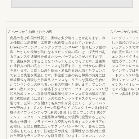
左ページから抽出された内容
右ページから抽出
商品の色は印刷の性質上、実物と多少違うことがあります。表
ハイグリッドフェ
示価格には消費税・工事費・配送費は含まれていません。
した高尺のフェン
Lineup─フェンスラインアップフェンスAAYT1型リビング前の
シュフェンスです
庭に外からの視線が気になるリビング前の庭には、採光性のあ
自由度の高いフェ
るフェンスや通風性を備えたルーバーフェンスがおすすめで
ェンスハイグリッ
す。視線を気にすることなくゆっくりとくつろげます。道路際
地対応フェンス］
に通行人の目の高さにフェンスを設置することで外からの視線
ンスアーキレール
を遮ります。目隠し効果と採光・通風性を兼ね備えたフェンス
ラインアップはP.
で安心と快適を両立します。和室前に趣のある和風のお庭には
ートフェンスF5
伝統様式を再現した竹垣風フェンスを。リアルな質感と色合い
段柱フェンスAB
がワンランク上の落ち着いた和の空間へと誘います。フェンス
イシスハイミレー
ABYL2型Ｇスクリーン横格子タイプサニーブリーズフェンスS型
モア2段柱アルミ
和風竹垣フェンス京香細美垣和風竹垣フェンス京香御簾垣玄関
リーン多段柱防音
前に玄関正面には道行く人の視線をカットするスクリーンが最
適です。玄関ドアを開けても家の中が見えにくく、プライバシ
ーが守れます。Gスクリーン角格子タイプＧスクリーン外付け縦
格子タイプラインアップはP.860参照［目隠しフェンス］856フ
ェンス・スクリーンは道路際や隣地との境界に設置することで
敷地を仕切り、プライベートな空間を作り出すエクステリアの
必需品。目隠し機能によってプライバシーを守り、暮らしに安
心感をもたらします。防犯効果や採光・通風性など機能性に優
れた豊富なラインアップを取り揃えています。フェンス・スク