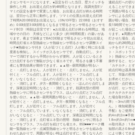
さセンサモードになります。●設定を行った当日、壁スイッチを
連続点灯への切り
操作した時、お出迎え点灯が約4時間となります。段調光型Eツ
えることができま
マミの設定を途中で変更した場合、お出迎え点灯が終わる時間
て周囲が明るくな
は、翌日から正常に動作します。ツマミの位置お出迎え点灯終
ンサによる点灯に
了時間A20:00頃切お出迎えなし（ON/OFF型）22:00頃（おすす
囲が暗い場合、朝
め）0:00頃翌3:00頃明るくなるまで明るさセンサ明るさセンサモ
長15時間でセン
ードBCD〈時刻は目安です〉●お出迎え点灯が終わる時間は、地
が起こった場合に
域やその日の 天候などにより多少（約1時間程度）の違いがあ
ります。●周囲が
ります。夜まで深夜までBACDE朝まで明るさセンサ切お出迎え
灯させた場合、点
時間点灯省エネ型熱線センサ熱線センサ明るさセンサ調整スイ
始から約2時間は
ッチ■熱線センサ付き《人が近づくと点灯》人が動く時に出る温
ッチをＯＦＦにし
度差を検知し、スイッチが入るセンサです。自動点灯し、タイ
ト・スポットライ
マーで消灯するから手間がかからず便利、人が近くにいるとき
ト）熱線センサの
だけ点灯するので無駄が少なく省エネです。明るさを嫌う不審
操作すると、セン
者にも警告効果が期待できます。▲▲朝∼昼間周囲が明るい
「カチカチ」とす
と・・点灯しません。人が近付くと・・点灯しません。人が近
続点灯時は器具側
付くと・・フル点灯します。人が近付くと・・フル点灯しま
じて、市販の照明
す。いなくなると・・ほんのり点灯にもどります。いなくなる
お求めください。
と・・消灯します。夕方∼夜間暗くなると・・ほんのり点灯しま
調光型・点灯省エ
す。深夜設定時間になると・・消灯します。段調光型の照明
が点灯、センサに
熱線センサに明るさセンサをプラス。ほんのり点灯とフル点灯
カチカチカチカチ
を使い分け。▲▲朝∼昼間周囲が明るいと・・点灯しません。人
た場合取付高さ：1
が近付くと・・点灯しません。夕方∼夜間暗くなると・・フル点
準）∼3mの間で
灯します。人が近付くと・・フル点灯します。人が近付く
ん。）検知範囲を
と・・フル点灯しています。いなくなると・・消灯します。人
手配）をご使用く
がいなくなると・・フル点灯しています。深夜設定時間になる
約4ｍ約2ｍ■手
と・・消灯します。点灯省エネ型の照明 熱線センサに明るさ
1.8ｍ約3ｍ約1
センサをプラス。フル点灯を続けても省エネ。850■■■マーク機
ｍ取付高さ：1.
能一覧熱線センサ・点滅型熱線センサと明るさセンサを組み合
知部の高さ0.8
わせたあかりで、周囲が明るい時は点灯せずに、暗くなり人の
により狭くできま