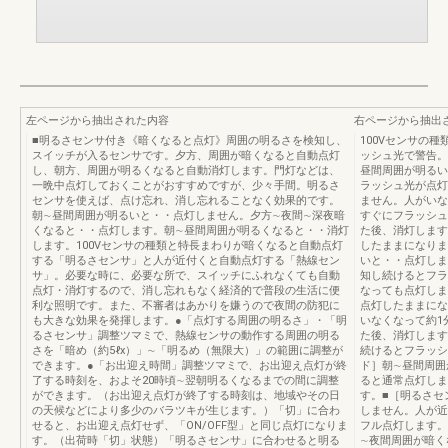
左ページから抽出された内容
右ページから抽出
■明るさセンサ付き《暗くなると点灯》周囲の明るさを検知し、
100Vセンサの
スイッチが入るセンサです。夕方、周囲が暗くなると自動点灯
ッシュ光で警告。
し、朝方、周囲が明るくなると自動消灯します。門灯などは、
昼間周囲が明るい
一晩中点灯しておくことがおすすめですが、少々手間。明るさ
ラッシュ光が点灯
センサを使えば、点け忘れ、消し忘れることなく効果的です。
ません。人がいな
朝∼昼間周囲が明るいと・・点灯しません。夕方∼夜間∼深夜暗
すぐにフラッシュ
くなると・・点灯します。朝∼昼間周囲が明るくなると・・消灯
た後、消灯します
します。100Vセンサの種類と特長まわりが暗くなると自動点灯
したままになりま
する「明るさセンサ」と人が近付くと自動点灯する「熱線セン
いと・・点灯しま
サ」。必要な時に、必要な所で、スイッチにふれなくても自動
知し続けるとフラ
点灯・消灯するので、消し忘れもなく経済的で普段の生活に便
なっても点灯しま
利な照明です。また、不審者はあかりを嫌うので夜間の防犯に
点灯したままにな
も大きな効果を発揮します。●「点灯する周囲の明るさ」・「明
いなくなって約1
るさセンサ」調整ツマミで、熱線センサの動作する周囲の明る
た後、消灯します
さを「暗め（約5ℓx）」∼「明るめ（無限大）」の範囲に調整が
続けるとフラッシ
できます。●「お出迎え時間」調整ツマミで、お出迎え点灯が終
ド］朝∼昼間周囲
了する時刻を、およそ20時頃∼翌朝明るくなるまでの間に調整
ると通常点灯しま
ができます。（お出迎え点灯が終了する時刻は、地域やその日
す。■［明るさセ
の天候などにより多少のバラツキが生じます。）「切」に合わ
しません。人が近
せると、お出迎え点灯せず、「ON/OFF型」と同じ点灯になりま
フル点灯します。
す。（出荷時「切」状態）「明るさセンサ」に合わせると明る
∼夜間周囲が暗く