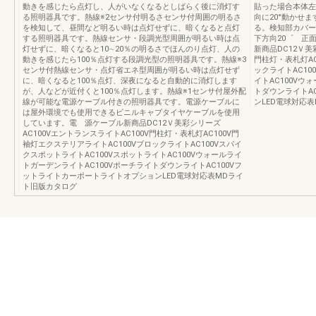
動きを感じたら点灯し、人がいなくなるとしばらく後に消灯す
貼った場合本体左
る照明器具です。熱線※2センサ付明るさセンサ付周囲の明るさ
向に20°動かせ
を検知して、昼間など明るい時は点灯せずに、暗くなると点灯
る。検知部カバー約3
する照明器具です。熱線センサ・段調光型周囲が明るい時は点
下方向20゜ 正面
灯せずに、暗くなると10∼20％の明るさでほんのり点灯、人の
新商品DC12Ｖ美
動きを感じたら100％点灯する段調光型の照明器具です。熱線※3
門柱灯・表札灯AC
センサ付熱線センサ・点灯省エネ型周囲が明るい時は点灯せず
ックライトAC10
に、暗くなると100％点灯、深夜になると自動的に消灯します
イトAC100Vウ
が、人などが近付くと100％点灯します。熱線※1センサ付屋外配
トダウンライトA
線が可能な電源ケーブル付きの照明器具です。電源ケーブルに
ンLED電球対応
は屋外環境でも使用できるビニルキャブタイヤケーブルを使用
しています。電 源ケーブル新商品DC12Ｖ美彩シリーズ
AC100VエントランスライトAC100V門柱灯・表札灯AC100V門
袖灯エクステリアライトAC100VブロックライトAC100Vスパイ
クスポットライトAC100VスポットライトAC100Vウォールライ
トガーデンライトAC100VポーチライトダウンライトAC100Vフ
ットライトカーポートライトオプションLED電球対応表MDライ
ト旧版カタログ