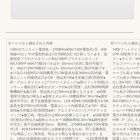
左ページから抽出された内容
右ページから抽出
100Vダウンライト電球色：2700KRa83AC100V電気代/月：¥34
100Vフットラ
熱線※3センサ付電気料金は1日1時間点灯で計算しています。段
LPK-33型用スタ
調光型プラチナメタリック8VLF38VPプラチナメタリック
ド）●サイズ：W6
8VLF34VP1664773取付バネは5∼25mmの天井に取付可能で
アルファベットを
す。45φ11295794取付バネは5∼25mmの天井に取付可能です。
ュラルシルバーF
φ112LDJ-6型¥23,100消費電力5.3W器具光束360lmLED内蔵・電
ケーブル長さ180mmφ
源ユニット内蔵埋込穴φ100・埋込高100●天井施工用/防雨型●
ーブル長さ180
枠：アルミダイカスト(プラチナメタリック)●壁スイッチ切替(セ
G.L.30×70
ンサ←→連続点灯)●明るさセンサ付●点灯照度・点灯保持時間調
込位置表示30040
整機能付●施工時、埋込高さは100mm必要となります。●60形
ブル長さ180mm8
電球1灯相当の明るさ●固有エネルギー消費効率67.9lm/W●調光
ングレー8VLF0
操作不可注）直下近接限度10cm。LDK-4型¥8,100消費電力4.5W
8VLF08SCナチ
器具光束370lmLED内蔵・電源ユニット内蔵埋込穴φ100・埋込
ナチュラルシルバー
高80●天井施工用/防雨型●枠：アルミダイカスト(プラチナメタ
シルバーF8VLF08
リック)●施工時、埋込高さは80mm必要となります。●60形電球
電力3.8W器具光
1灯相当の明るさ●固有エネルギー消費効率82.2lm/W●調光操作
H88・P（出しろ
不可注）直下近接限度10cm。電球色：2700KRa83AC100V電気
カバー:アクリル
代/月：¥29LED840※LEDには個体差があるため、同一品番商品
エネルギー消費効率
でも商品ごとに発光色、明るさが異なる場合があります。ま
取り付けはできま
た、LEDの光源寿命は約４０,０００時間です。 ※LED電球搭載
設置しないでくださ