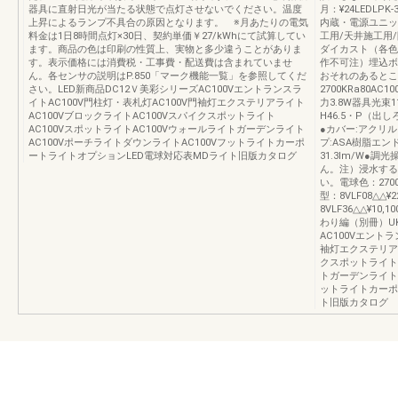
器具に直射日光が当たる状態で点灯させないでください。温度
月：¥24LEDLPK
上昇によるランプ不具合の原因となります。 ※月あたりの電気
内蔵・電源ユニット
料金は1日8時間点灯×30日、契約単価￥27/kWhにて試算してい
工用/天井施工用
ます。商品の色は印刷の性質上、実物と多少違うことがありま
ダイカスト（各色）
す。表示価格には消費税・工事費・配送費は含まれていませ
作不可注）埋込ボ
ん。各センサの説明はP.850「マーク機能一覧」を参照してくだ
おそれのあるとこ
さい。LED新商品DC12Ｖ美彩シリーズAC100Vエントランスラ
2700KRa80AC1
イトAC100V門柱灯・表札灯AC100V門袖灯エクステリアライト
力3.8W器具光束
AC100VブロックライトAC100Vスパイクスポットライト
H46.5・P（出し
AC100VスポットライトAC100Vウォールライトガーデンライト
●カバー:アクリ
AC100VポーチライトダウンライトAC100Vフットライトカーポ
プ:ASA樹脂エ
ートライトオプションLED電球対応表MDライト旧版カタログ
31.3lm/W●
ん。注）浸水する
い。電球色：2700K
型：8VLF08△△¥
8VLF36△△¥1
わり編（別冊）UK3
AC100Vエントラ
袖灯エクステリアラ
クスポットライトA
トガーデンライトA
ットライトカーポ
ト旧版カタログ