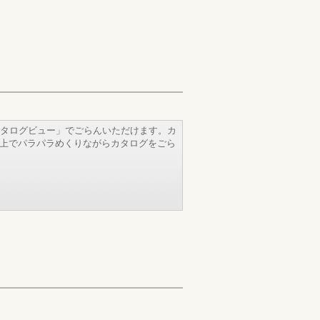
タログビュー」でごらんいただけます。カ
b上でパラパラめくりながらカタログをごら