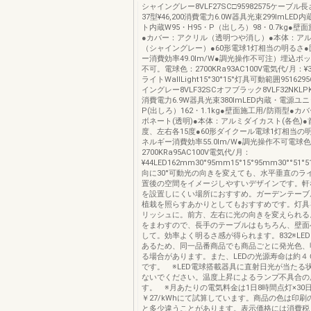
シャイングレー8VLF27SC□95982575ケーブル長さ
37型¥46,200消費電力6.0W器具光束299lmLE
ト内蔵W95・H95・P（出しろ）98・0.7kg●壁
●カバー：アクリル（透明つや消し）●本体：ア
（シャイングレー）●60形電球1灯相当の明るさ
ー消費効率49.0lm/W●調光操作不可注）埋込ボ
不可。電球色：2700KRa93AC100V電気代/月：¥
ライトWallLight15°30°15°灯具可動範囲9516295
イングレー8VLF32SCオフブラック8VLF32NKLPK-3
消費電力6.9W器具光束380lmLED内蔵・電源ユニ
P(出しろ）162・1.1kg●壁面施工用/防雨型●
ボネート(透明)●本体：アルミダイカスト(各色)●
度、左右各15度●60形ダイクール電球1灯相当の
ネルギー消費効率55.0lm/W●調光操作不可電球
2700KRa95AC100V電気代/月：
¥44LED162mm30°95mm15°15°95mm30°°5
向に30°可動光の向きを変えても、水平垂直のラ
置後の空間をイメージしやすいデザインです。軒
を設置しにくい場所におすすめ。ガーデンテーブ
植栽を照らすあかりとしてもおすすめです。灯具
リッシュに。前方、左右に光の向きを変えられる
をまわすので、長手のテーブルはもちろん、壁面
して。効率よく明るさ感が得られます。832※LE
あるため、同一品番商品でも商品ごとに発光色、
る場合があります。また、LEDの光源寿命は約４
です。 ※LED電球搭載器具に直射日光が当たる
ないでください。温度上昇によるランプ不具合の
す。 ※月あたりの電気料金は1日8時間点灯×30
￥27/kWhにて試算しています。商品の色は印刷
と多少違うことがあります。表示価格には消費税