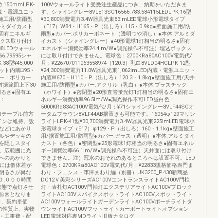
150mmLPK-
100Vウォールライト受受注生産品につき、納期をいただきま
D内蔵・電源ユニッ
す。シャイングレー8VLE13SC16566.783.584115LEDLPK-16型
面施工用/防雨型
¥30,800消費電力3.4W器具光束83lmLED電球小形電球タイプ
ルミダイカスト
（E17）W84・H165・P（出しろ）115・0.9kg●壁面施工用/防
●固有エネルギ
雨型●カバー:ポリカーボネート（透明つや消し）●本体:アルミダ
ックス取り付け
イカスト（シャイングレー）●40形電球1灯相当の明るさ●固有
38LEDウォール
エネルギー消費効率24.4lm/W●調光操作不可注）埋込ボックス
66.79595シャ
には取り付けできません。電球色：2700KRa80AC100V電気代/
8型¥45,000
月：¥226707011063558974（120.3）乳白8VLD04HCLPK-12型
ット内蔵□95・
¥24,300消費電力11.0W器具光束1,062lmLED内蔵・電源ユニット
カバー：ポリカー
内蔵W670・H110・P（出しろ）120.3・1.8kg●壁面施工用/天井
首振範囲上下30
施工用/防雨型●カバー:アクリル（乳白）●本体:プラスチック
明るさ●固有エ
（ホワイト）●密閉型●20形直管蛍光灯1灯相当の明るさ●固有エ
色：
ネルギー消費効率96.5lm/W●調光操作不可LED昼白色：
5000KRa83AC100V電気代/月：¥71シャイングレー8VLF44SCオ
1°51テーブル前方
ータムブラウン8VLF44AB据置きも可能です。16054φ129マリン
インは維持。設
ライトLPK-41型¥30,700消費電力3.4W器具光束225lmLED電球小
などにあかり
形電球タイプ（E17）φ129・P（出しろ）160・1.1kg●壁面施工
ルやデッキの
用/据置施工用/防雨型●カバー:ガラス（透明）●本体:アルミダイ
を隠しスタイ
カスト（各色）●密閉型●25形電球1灯相当の明るさ●固有エネル
。広範囲に光
ギー消費効率66.1lm/W●調光操作不可注）天井面には取り付け
へのあかりと
できません。注）冠水のおそれのあるところへは設置不可。LED
Dには個体差が
電球色：2700KRa80AC100V電気代/月：¥22833規格価格表門ま
明るさが異な
わり・フェンス・車庫まわり編（別冊）UK3200_P.438新商品
０,０００時間
DC12Ｖ美彩シリーズAC100VエントランスライトAC100V門柱
状態で点灯させ
灯・表札灯AC100V門袖灯エクステリアライトAC100Vブロック
原因となりま
ライトAC100VスパイクスポットライトAC100Vスポットライト
日、契約単価
AC100VウォールライトガーデンライトAC100Vポーチライトダ
の性質上、実物
ウンライトAC100Vフットライトカーポートライトオプション
・工事費・配
LED電球対応表MDライト旧版カタログ