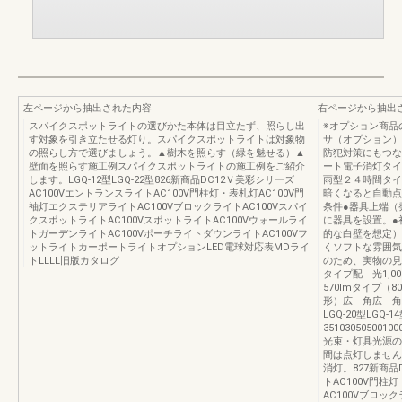
左ページから抽出された内容
右ページから抽出
スパイクスポットライトの選びかた本体は目立たず、照らし出
※オプション商品
す対象を引き立たせる灯り。スパイクスポットライトは対象物
サ（オプション）
の照らし方で選びましょう。▲樹木を照らす（緑を魅せる）▲
防犯対策にもつな
壁面を照らす施工例スパイクスポットライトの施工例をご紹介
ート電子消灯タイ
します。LGQ-12型LGQ-22型826新商品DC12Ｖ美彩シリーズ
雨型２４時間タイ
AC100VエントランスライトAC100V門柱灯・表札灯AC100V門
暗くなると自動点
袖灯エクステリアライトAC100VブロックライトAC100Vスパイ
条件●器具上端（
クスポットライトAC100VスポットライトAC100Vウォールライ
に器具を設置。●
トガーデンライトAC100VポーチライトダウンライトAC100Vフ
的な白壁を想定）
ットライトカーポートライトオプションLED電球対応表MDライ
くソフトな雰囲気
トLLLL旧版カタログ
のため、実物の見
タイプ配 光1,00
570lmタイプ（8
形）広 角広 角広
LGQ-20型LGQ-
3510305050010
光束・灯具光源の
間は点灯しません
消灯。827新商品
トAC100V門柱
AC100Vブロッ