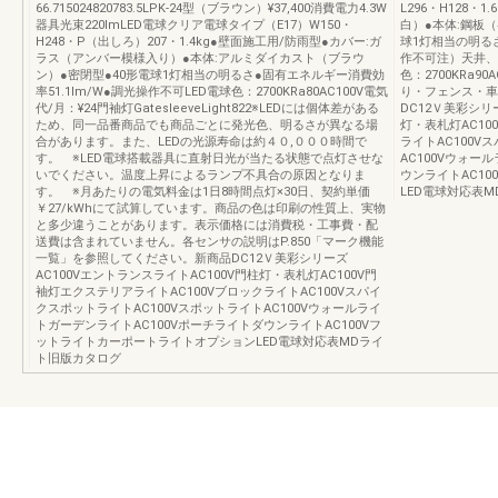
66.715024820783.5LPK-24型（ブラウン）¥37,400消費電力4.3W
L296・H128・
器具光束220lmLED電球クリア電球タイプ（E17）W150・
白）●本体:鋼板
H248・P（出しろ）207・1.4kg●壁面施工用/防雨型●カバー:ガ
球1灯相当の明るさ
ラス（アンバー模様入り）●本体:アルミダイカスト（ブラウ
作不可注）天井、
ン）●密閉型●40形電球1灯相当の明るさ●固有エネルギー消費効
色：2700KRa9
率51.1lm/W●調光操作不可LED電球色：2700KRa80AC100V電気
り・フェンス・車庫
代/月：¥24門袖灯GatesleeveLight822※LEDには個体差がある
DC12Ｖ美彩シリ
ため、同一品番商品でも商品ごとに発光色、明るさが異なる場
灯・表札灯AC10
合があります。また、LEDの光源寿命は約４０,０００時間で
ライトAC100V
す。 ※LED電球搭載器具に直射日光が当たる状態で点灯させな
AC100Vウォー
いでください。温度上昇によるランプ不具合の原因となりま
ウンライトAC1
す。 ※月あたりの電気料金は1日8時間点灯×30日、契約単価
LED電球対応表
￥27/kWhにて試算しています。商品の色は印刷の性質上、実物
と多少違うことがあります。表示価格には消費税・工事費・配
送費は含まれていません。各センサの説明はP.850「マーク機能
一覧」を参照してください。新商品DC12Ｖ美彩シリーズ
AC100VエントランスライトAC100V門柱灯・表札灯AC100V門
袖灯エクステリアライトAC100VブロックライトAC100Vスパイ
クスポットライトAC100VスポットライトAC100Vウォールライ
トガーデンライトAC100VポーチライトダウンライトAC100Vフ
ットライトカーポートライトオプションLED電球対応表MDライ
ト旧版カタログ