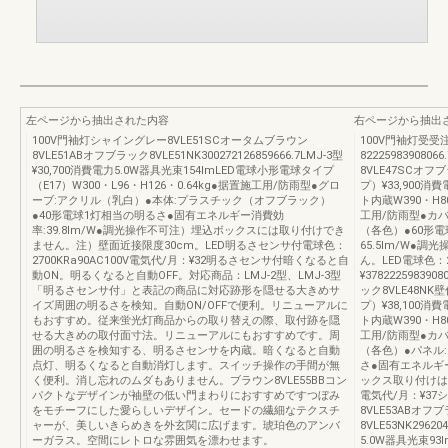
左ページから抽出された内容
右ページから抽出
100V門袖灯シャイングレー8VLE51SCオータムブラウン
100V門袖灯受
8VLE51ABオフブラック8VLE51NK300272126859666.7LMJ-3型
82225983908
¥30,700消費電力5.0W器具光束154lmLED電球小形電球タイプ
8VLE47SCオフ
（E17）W300・L96・H126・0.64kg●据置施工用/防雨型●グロ
プ）¥33,900消
ーブ:アクリル（乳白）●本体:プラスチック（オフブラック）
ト内蔵W390・H
●40形電球1灯相当の明るさ●固有エネルギー消費効
工用/防雨型●カ
率:39.8lm/W●調光操作不可注）埋込ボックスには取り付けでき
（各色）●60形
ません。注）壁面近接限度30cm。LED明るさセンサ付電球色：
65.5lm/W●
2700KRa90AC100V電気代/月：¥32明るさセンサ付暗くなると自
ん。LED電球色：2
動ON。明るくなると自動OFF。対応商品：LMJ-2型、LMJ-3型
¥37822259839
「明るさセンサ付」と表記の商品に対応跡形を隠せる大きめサ
ック8VLE48N
イズ周囲の明るさを検知。自動ON/OFFで便利。リニューアルに
プ）¥38,100消
もおすすめ。従来蛍光灯商品からの取り替えの際、取付跡を隠
ト内蔵W390・H
せる大きめの取付面寸法。リニューアルにもおすすめです。周
工用/防雨型●カ
囲の明るさを検知する、明るさセンサを内蔵。暗くなると自動
（各色）●パネル
点灯、明るくなると自動消灯します。スイッチ操作の手間が無
さ●固有エネルギー
く便利。消し忘れのムダもありません。ブラウン8VLE55BBコン
ックス取り付けはでき
パクトなデザインが袖壁の低い門まわりにおすすめですつぼみ
電気代/月：¥37
をモチーフにした愛らしいデザイン。セードの繊細なテクスチ
8VLE53ABオフ
ャーが、美しいきらめきを外玄関に広げます。琥珀色のアンバ
8VLE53NK29620
ーガラス。空間にレトロな雰囲気を漂わせます。
5.0W器具光束93