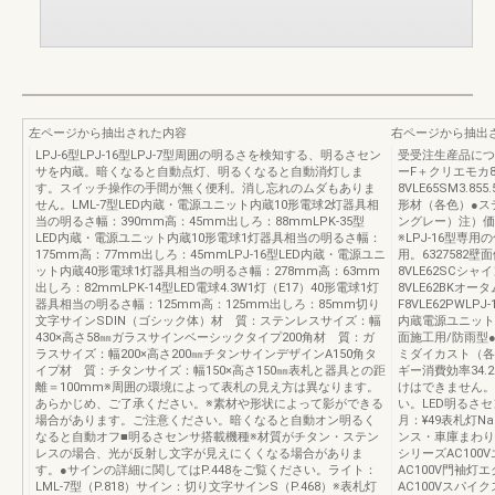
左ページから抽出された内容
右ページから抽出
LPJ-6型LPJ-16型LPJ-7型周囲の明るさを検知する、明るさセン
受受注生産品につ
サを内蔵。暗くなると自動点灯、明るくなると自動消灯しま
ーF＋クリエモカ8
す。スイッチ操作の手間が無く便利。消し忘れのムダもありま
8VLE65SM3.85
せん。LML-7型LED内蔵・電源ユニット内蔵10形電球2灯器具相
形材（各色）●ス
当の明るさ幅：390mm高：45mm出しろ：88mmLPK-35型
ングレー）注）価
LED内蔵・電源ユニット内蔵10形電球1灯器具相当の明るさ幅：
※LPJ-16型専用
175mm高：77mm出しろ：45mmLPJ-16型LED内蔵・電源ユニ
用。6327582
ット内蔵40形電球1灯器具相当の明るさ幅：278mm高：63mm
8VLE62SCシ
出しろ：82mmLPK-14型LED電球4.3W1灯（E17）40形電球1灯
8VLE62BKオー
器具相当の明るさ幅：125mm高：125mm出しろ：85mm切り
F8VLE62PWLPJ
文字サインSDIN（ゴシック体）材 質：ステンレスサイズ：幅
内蔵電源ユニット内
430×高さ58㎜ガラスサインベーシックタイプ200角材 質：ガ
面施工用/防雨型
ラスサイズ：幅200×高さ200㎜チタンサインデザインA150角タ
ミダイカスト（各
イプ材 質：チタンサイズ：幅150×高さ150㎜表札と器具との距
ギー消費効率34.
離＝100mm※周囲の環境によって表札の見え方は異なります。
けはできません。
あらかじめ、ご了承ください。※素材や形状によって影ができる
い。LED明るさセン
場合があります。ご注意ください。暗くなると自動オン明るく
月：¥49表札灯Na
なると自動オフ■明るさセンサ搭載機種※材質がチタン・ステン
ンス・車庫まわり編（
レスの場合、光が反射し文字が見えにくくなる場合がありま
シリーズAC100
す。●サインの詳細に関してはP.448をご覧ください。ライト：
AC100V門袖灯
LML-7型（P.818）サイン：切り文字サインS（P.468）※表札灯
AC100Vスパイ