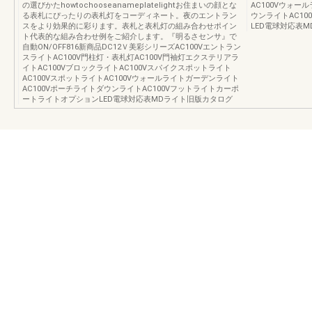
の選びかたhowtochooseanameplatelightお住まいの顔とな
AC100Vウォー
る表札にぴったりの表札灯をコーディネート。夜のエントラン
ウンライトAC1
スをより効果的に彩ります。表札と表札灯の組み合わせポイン
LED電球対応表
ト代表的な組み合わせ例をご紹介します。『明るさセンサ』で
自動ON/OFF816新商品DC12Ｖ美彩シリーズAC100Vエントラン
スライトAC100V門柱灯・表札灯AC100V門袖灯エクステリアラ
イトAC100VブロックライトAC100Vスパイクスポットライト
AC100VスポットライトAC100Vウォールライトガーデンライト
AC100VポーチライトダウンライトAC100Vフットライトカーポ
ートライトオプションLED電球対応表MDライト旧版カタログ