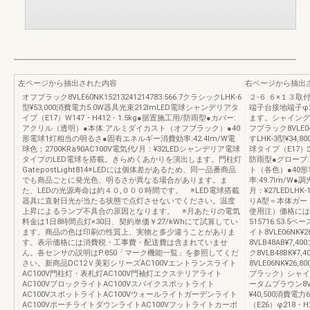
左ページから抽出された内容
右ページから抽出
オフブラック8VLE60NK15213241214783.566.7クラシックLHK-6
２-６.６×１３取
型¥53,000消費電力5.0W器具光束212lmLED電球シャンデリアタ
端子台接地端子φ
イプ（E17）W147・H412・1.5kg●据置施工用/防雨型●カバー:
ます。シャイングレ
アクリル（透明）●本体:アルミダイカスト（オフブラック）●40
フブラック8VLE04
形電球1灯相当の明るさ●固有エネルギー消費効率:42.4lm/W電
すLHK-3型¥34,
球色：2700KRa90AC100V電気代/月：¥32LEDシャンデリア電球
球タイプ（E17）□
タイプのLED電球を搭載。きらめくあかりを演出します。門柱灯
防雨型●グローブ
GatepostLight814※LEDには個体差があるため、同一品番商品
ト（各色）●40
でも商品ごとに発光色、明るさが異なる場合があります。ま
率:49.7lm/W●
た、LEDの光源寿命は約４０,０００時間です。 ※LED電球搭載
月：¥27LEDLHK
器具に直射日光が当たる状態で点灯させないでください。温度
りA型＝本体ガー
上昇によるランプ不具合の原因となります。 ※月あたりの電気
使用注）価格には
料金は1日8時間点灯×30日、契約単価￥27/kWhにて試算してい
515716.53.5
ます。商品の色は印刷の性質上、実物と多少違うことがありま
イト8VLE06NK
す。表示価格には消費税・工事費・配送費は含まれていませ
8VLB48AB¥7,
ん。各センサの説明はP.850「マーク機能一覧」を参照してくだ
ク8VLB48BK¥7
さい。新商品DC12Ｖ美彩シリーズAC100Vエントランスライト
8VLE06NK¥26
AC100V門柱灯・表札灯AC100V門袖灯エクステリアライト
ブラック）シャイン
AC100VブロックライトAC100Vスパイクスポットライト
ータムブラウン8VL
AC100VスポットライトAC100Vウォールライトガーデンライト
¥40,500消費電
AC100VポーチライトダウンライトAC100Vフットライトカーポ
（E26）φ218・