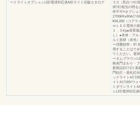
ートライトオプションLED電球対応表MDライト旧版カタログ
ラス（乳白つや消
球1灯相当の明るさ
作不可※オプショ
2700KRa80AC
¥34,200（コ
ｍＬＥＤ電球小形
１．５kg●据置
し）●本体：アル
ルミ形材（各色）
ー消費効率：81.
用することはでき
てください。電球色：
ータムブラウンLZP
格表門まわり・フェ
新商品DC12Ｖ美
門柱灯・表札灯AC
ックライトAC10
イトAC100Vウ
トダウンライトA
ンLED電球対応