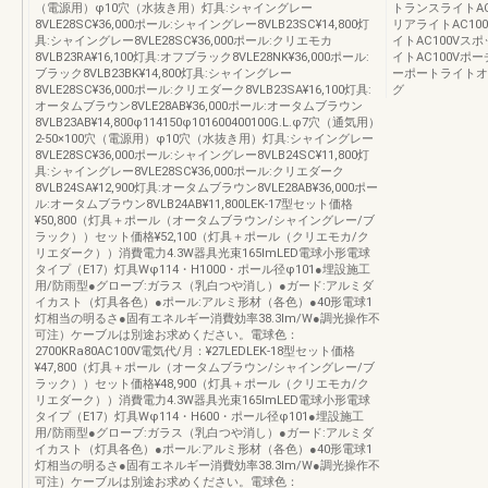
（電源用）φ10穴（水抜き用）灯具:シャイングレー
トランスライトAC
8VLE28SC¥36,000ポール:シャイングレー8VLB23SC¥14,800灯
リアライトAC10
具:シャイングレー8VLE28SC¥36,000ポール:クリエモカ
イトAC100Vス
8VLB23RA¥16,100灯具:オフブラック8VLE28NK¥36,000ポール:
イトAC100Vポ
ブラック8VLB23BK¥14,800灯具:シャイングレー
ーポートライトオ
8VLE28SC¥36,000ポール:クリエダーク8VLB23SA¥16,100灯具:
グ
オータムブラウン8VLE28AB¥36,000ポール:オータムブラウン
8VLB23AB¥14,800φ114150φ101600400100G.L.φ7穴（通気用）
2-50×100穴（電源用）φ10穴（水抜き用）灯具:シャイングレー
8VLE28SC¥36,000ポール:シャイングレー8VLB24SC¥11,800灯
具:シャイングレー8VLE28SC¥36,000ポール:クリエダーク
8VLB24SA¥12,900灯具:オータムブラウン8VLE28AB¥36,000ポー
ル:オータムブラウン8VLB24AB¥11,800LEK-17型セット価格
¥50,800（灯具＋ポール（オータムブラウン/シャイングレー/ブ
ラック））セット価格¥52,100（灯具＋ポール（クリエモカ/ク
リエダーク））消費電力4.3W器具光束165lmLED電球小形電球
タイプ（E17）灯具Wφ114・H1000・ポール径φ101●埋設施工
用/防雨型●グローブ:ガラス（乳白つや消し）●ガード:アルミダ
イカスト（灯具各色）●ポール:アルミ形材（各色）●40形電球1
灯相当の明るさ●固有エネルギー消費効率38.3lm/W●調光操作不
可注）ケーブルは別途お求めください。電球色：
2700KRa80AC100V電気代/月：¥27LEDLEK-18型セット価格
¥47,800（灯具＋ポール（オータムブラウン/シャイングレー/ブ
ラック））セット価格¥48,900（灯具＋ポール（クリエモカ/ク
リエダーク））消費電力4.3W器具光束165lmLED電球小形電球
タイプ（E17）灯具Wφ114・H600・ポール径φ101●埋設施工
用/防雨型●グローブ:ガラス（乳白つや消し）●ガード:アルミダ
イカスト（灯具各色）●ポール:アルミ形材（各色）●40形電球1
灯相当の明るさ●固有エネルギー消費効率38.3lm/W●調光操作不
可注）ケーブルは別途お求めください。電球色：