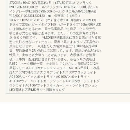
2700KRa80AC100V電気代/月：¥27LED灯具:オフブラック
8VLE28NK¥36,000ポール:ブラック8VLB24BK¥11,800灯具:シャ
イングレー8VLE28SC¥36,000ポール:クリエモカ8VLB24RA受
¥12,90011022331230123（m）保守率1.0（単位Ix）
23321111022331230123（m）保守率1.0（単位Ix）233211ガー
ドタイプ232lmガードタイプ165lmガードタイプ165lm808※LED
には個体差があるため、同一品番商品でも商品ごとに発光色、
明るさが異なる場合があります。また、LEDの光源寿命は約４
０,０００時間です。 ※LED電球搭載器具に直射日光が当たる状
態で点灯させないでください。温度上昇によるランプ不具合の
原因となります。 ※月あたりの電気料金は1日8時間点灯×30
日、契約単価￥27/kWhにて試算しています。商品の色は印刷の
性質上、実物と多少違うことがあります。表示価格には消費
税・工事費・配送費は含まれていません。各センサの説明は
P.850「マーク機能一覧」を参照してください。新商品DC12Ｖ
美彩シリーズAC100VエントランスライトAC100V門柱灯・表札
灯AC100V門袖灯エクステリアライトAC100Vブロックライト
AC100VスパイクスポットライトAC100Vスポットライト
AC100VウォールライトガーデンライトAC100Vポーチライトダ
ウンライトAC100Vフットライトカーポートライトオプション
LED電球対応表MDライト旧版カタログ