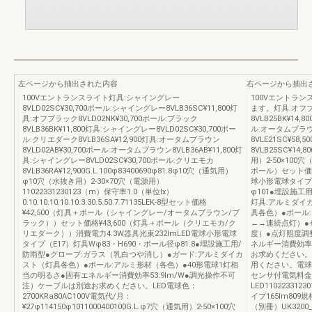
左ページから抽出された内容
右ページから抽出
100Vエントランスライト灯具:シャイングレー
100Vエントラ
8VLD02SC¥30,700ポール:シャイングレー8VLB36SC¥11,800灯
ます。灯具:オフブラ
具:オフブラック8VLD02NK¥30,700ポール:ブラック
8VLB25BK¥14,
8VLB36BK¥11,800灯具:シャイングレー8VLD02SC¥30,700ポー
ル:オータムブラウン
ル:クリエダーク8VLB36SA¥12,900灯具:オータムブラウン
8VLE21SC¥58
8VLD02AB¥30,700ポール:オータムブラウン8VLB36AB¥11,800灯
8VLB25SC¥14,8
具:シャイングレー8VLD02SC¥30,700ポール:クリエモカ
用）2-50×100
8VLB36RA¥12,900G.L.100φ83400690φ81.8φ10穴（通気用）
ポール）セット価格¥
φ10穴（水抜き用）2-30×70穴（電源用）
球小形電球タイプ（
11022331230123（m）保守率1.0（単位Ix）
φ101●埋設施工
0.10.10.10.10.10.3.30.5.50.7.71135LEK-8型セット価格
灯具:アルミダイ
¥42,500（灯具＋ポール（シャイングレー/オータムブラウン/ブ
具各色）●ポール
ラック））セット価格¥43,600（灯具＋ポール（クリエモカ/ク
←→連続点灯）●
リエダーク））消費電力4.3W器具光束232lmLED電球小形電球
度）●点灯照度調
タイプ（E17）灯具Wφ83・H690・ポール径φ81.8●埋設施工用/
ネルギー消費効率3
防雨型●グローブ:ガラス（乳白つや消し）●ガード:アルミダイカ
お求めください。
スト（灯具各色）●ポール:アルミ形材（各色）●40形電球1灯相
用ください。電球色：
当の明るさ●固有エネルギー消費効率53.9lm/W●調光操作不可
センサ付電気料金
注）ケーブルは別途お求めください。LED電球色：
LED11022331
2700KRa80AC100V電気代/月：
イプ165lm80
¥27φ114150φ1011000400100G.L.φ7穴（通気用）2-50×100穴
（別冊）UK3200