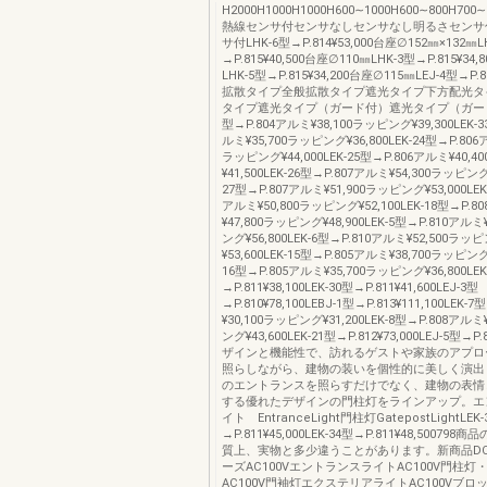
H2000H1000H1000H600∼1000H600∼800H700∼
熱線センサ付センサなしセンサなし明るさセンサ
サ付LHK-6型→P.814¥53,000台座∅152㎜×132㎜L
→P.815¥40,500台座∅110㎜LHK-3型→P.815¥34
LHK-5型→P.815¥34,200台座∅115㎜LEJ-4型→P.8
拡散タイプ全般拡散タイプ遮光タイプ下方配光タ
タイプ遮光タイプ（ガード付）遮光タイプ（ガード付
型→P.804アルミ¥38,100ラッピング¥39,300LEK-3
ルミ¥35,700ラッピング¥36,800LEK-24型→P.806
ラッピング¥44,000LEK-25型→P.806アルミ¥40,
¥41,500LEK-26型→P.807アルミ¥54,300ラッピング¥
27型→P.807アルミ¥51,900ラッピング¥53,000LEK
アルミ¥50,800ラッピング¥52,100LEK-18型→P.8
¥47,800ラッピング¥48,900LEK-5型→P.810アルミ
ング¥56,800LEK-6型→P.810アルミ¥52,500ラッ
¥53,600LEK-15型→P.805アルミ¥38,700ラッピング¥
16型→P.805アルミ¥35,700ラッピング¥36,800LEK
→P.811¥38,100LEK-30型→P.811¥41,600LEJ-3型
→P.810¥78,100LEBJ-1型→P.813¥111,100LEK-
¥30,100ラッピング¥31,200LEK-8型→P.808アルミ
ング¥43,600LEK-21型→P.812¥73,000LEJ-5型→P.
ザインと機能性で、訪れるゲストや家族のアプロ
照らしながら、建物の装いを個性的に美しく演出
のエントランスを照らすだけでなく、建物の表情
する優れたデザインの門柱灯をラインアップ。エ
イト EntranceLight門柱灯GatepostLightLEK-
→P.811¥45,000LEK-34型→P.811¥48,5007
質上、実物と多少違うことがあります。新商品DC
ーズAC100VエントランスライトAC100V門柱灯
AC100V門袖灯エクステリアライトAC100Vブロ