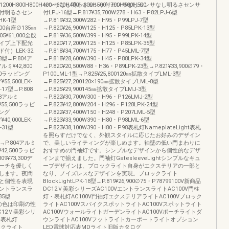
1200H800H800H400∼600H400∼600H500∼700H500H500
センサなし明るさセンサ付センサなしセンサなし明るさセンサ
付明るさセン
付LPJ-16型→P.817¥35,700W278・H63・P82LPJ-6型
HK-1型
→P.819¥32,300W282・H95・P99LPJ-7型
,800台座∅135㎜
→P.820¥26,900W125・H125・P85LPK-13型
05¥61,000全般
→P.819¥36,500W399・H95・P99LPK-14型
イプ上下配光
→P.820¥17,200W125・H125・P85LPK-35型
）LEK-32
→P.818¥34,700W175・H77・P45LML-7型
3型→P.804ア
→P.818¥28,600W390・H45・P88LPK-34型
アルミ¥42,800
→P.820¥20,500W88・H36・P89LPK-23型→P.821¥33,900∅79・
400ラッピング
P100LML-1型→P.825¥25,800120㎜拡散タイプLML-3型
55,500LEK-
→P.825¥27,200120×190㎜拡散タイプLML-8型
-17型→P.808
→P.825¥29,900145㎜拡散タイプLMJ-3型
08アルミ
→P.822¥30,700W300・H96・P126LMJ-2型
¥55,500ラッピ
→P.823¥42,800W204・H296・P128LPK-24型
ピング
→P.822¥37,400W150・H248・P207LML-5型
40,000LEK-
→P.823¥33,900W390・H80・P98LML-6型
-31型
→P.823¥38,100W390・H80・P98表札灯NameplateLight表札
を照らすだけでなく、外観スタイルに応じたお好みのデザイン
7型→P.804アルミ
で、美しいライティングが楽しめます。袖壁の低い門まわりに
¥42,500ラッピ
おすすめの門袖灯です。シンプルなデザインから個性的なデザ
809¥73,300デ
インまで揃えました。門袖灯GatesleeveLightシンプルなキュ
ーチを優しく
ーブデザインは、ブロックライト自身がエクステリアの一部と
します。夜間
なり、ノイズレスなデザインを実現。ブロックライト
と個性を表現
BlockLightLPK-18型→P.819¥26,900∅75・P78799100V新商品
ントランスラ
DC12Ｖ美彩シリーズAC100VエントランスライトAC100V門柱
35型
灯・表札灯AC100V門袖灯エクステリアライトAC100Vブロック
98商品の色は印刷の性
ライトAC100VスパイクスポットライトAC100Vスポットライト
12Ｖ美彩シリ
AC100VウォールライトガーデンライトAC100Vポーチライトダ
・表札灯
ウンライトAC100Vフットライトカーポートライトオプション
ックライト
LED電球対応表MDライト旧版カタログ