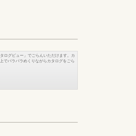
タログビュー」でごらんいただけます。カ
b上でパラパラめくりながらカタログをごら