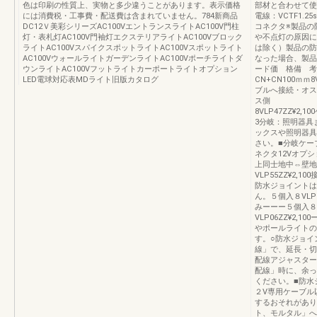
色は印刷の性質上、実物と多少違うことがあります。表示価格
部材と合わせて使
には消費税・工事費・配送費は含まれていません。784新商品
電線：VCTF1.
DC12Ｖ美彩シリーズAC100VエントランスライトAC100V門柱
コネクタ※製品の
灯・表札灯AC100V門袖灯エクステリアライトAC100Vブロック
や不点灯の原因に
ライトAC100VスパイクスポットライトAC100Vスポットライト
は除く）製品の防
AC100VウォールライトガーデンライトAC100Vポーチライトダ
なった場合、製品
ウンライトAC100Vフットライトカーポートライトオプション
ード価 格
LED電球対応表MDライト旧版カタログ
CN+CN100ｍｍ
ブルへ接続・オス
ス側 オス側
8VLP47ZZ¥
3分岐：照明器具
ックスや照明器具
さい。■分岐ケー
ネクタ12Vオプ
上同士地中⇔壁地
VLP55ZZ¥2
防水ジョイントは
ん。５個入８VLP57
みーーー５個入８V
VLP06ZZ¥2
やポールライトの
す。○防水ジョイ
線」で、延長・切
配線アジャスター
配線」時に、余っ
ください。■防水
２V専用ケーブル
するおそれがあり
ト、モルタル」へ