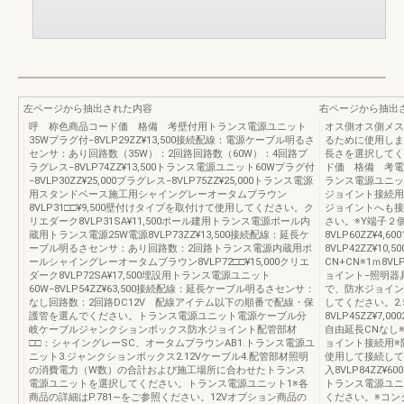
左ページから抽出された内容
右ページから抽出
呼 称色商品コード価 格備 考壁付用トランス電源ユニット
オス側オス側メス
35Wプラグ付−8VLP29ZZ¥13,500接続配線：電源ケーブル明るさ
るために使用しま
センサ：あり回路数（35W）：2回路回路数（60W）：4回路プ
長さを選択してく
ラグレス−8VLP74ZZ¥13,500トランス電源ユニット60Wプラグ付
ド価 格備 考電源ケ
−8VLP30ZZ¥25,000プラグレス−8VLP75ZZ¥25,000トランス電源
ランス電源ユニッ
用スタンドベース施工用シャイングレーオータムブラウン
ジョイント接続用
8VLP31□□¥9,500壁付けタイプを取付けて使用してください。ク
ジョイントへも接
リエダーク8VLP31SA¥11,500ポール建用トランス電源ポール内
さい。※Y端子２個入
蔵用トランス電源25W電源8VLP73ZZ¥13,500接続配線：延長ケ
8VLP60ZZ¥4,60
ーブル明るさセンサ：あり回路数：2回路トランス電源内蔵用ポ
8VLP42ZZ¥10,
ールシャイングレーオータムブラウン8VLP72□□¥15,000クリエ
CN+CN※1ｍ8V
ダーク8VLP72SA¥17,500埋設用トランス電源ユニット
ョイント−照明器
60W−8VLP54ZZ¥63,500接続配線：延長ケーブル明るさセンサ：
で、防水ジョイン
なし回路数：2回路DC12V 配線アイテム以下の順番で配線・保
してください。2.5ｍ8
護管を選んでください。トランス電源ユニット電源ケーブル分
8VLP45ZZ¥7,000
岐ケーブルジャンクションボックス防水ジョイント配管部材
自由延長CNなし※1
□□：シャイングレーSC、オータムブラウンAB1.トランス電源ユ
ョイント接続用※
ニット3.ジャンクションボックス2.12Vケーブル4.配管部材照明
使用して接続してくだ
の消費電力（W数）の合計および施工場所に合わせたトランス
入8VLP84ZZ
電源ユニットを選択してください。トランス電源ユニット1※各
トランス電源ユニ
商品の詳細はP.781∼をご参照ください。12Vオプション商品の
ください。※コン