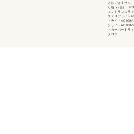
とはできません。
り編（別冊）UK32
エントランスライト
ステリアライトAC
トライトAC100
ンライトAC100
トカーポートライ
タログ