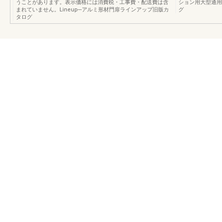
うことがあります。表示価格には消費税・工事費・配送費は含
ション用大型通用
まれていません。Lineup─アルミ形材門扉ラインアップ旧版カ
グ
タログ