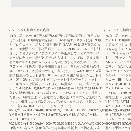
左ページから抽出された内容
右ページから抽出
74商 品 名色10万円20万円30万円40万円50万円100万円プレ
75商 品 名色1
ミエス門扉P.80参照電気錠あり：P.65参照エルネクス門扉P.90参
門扉ABP.128参
照プログコート門扉P.104参照開き門扉AAP.106参照★電気錠あ
照アルメッシュ門扉
り：P.48参照アルミ形材門扉ラインアップLIXILのアルミ形材門
（せんぽう）P.15
扉は、さまざまなタイプのデザインを用意していますので、イ
ン SCシャイン
メージに合った門扉が必ず見つかります。ここでは、アルミ形
BK ブラック 
材門扉の中からお好みのタイプを選びやすくするために、タイ
WRラスティック
プ数・色・価格の一覧表を掲載しました。それぞれの商品の詳
エモカ SAクリ
細については、各掲載ページをご覧ください。→09--16サイズ両
WJミディアムチ
開き柱使用のセット価格→08--14サイズ両開き柱使用のセット価
シルバー VVシ
格→07--12サイズ両開き柱使用のセット価格※アーキシャット、
ガニー BNブリ
アーキカットは記載していません。各掲載ページをご覧くださ
ウン¥135,400¥13
い。M-TA型M-TB型M-YA型M-KA型M-FA型M-YK型TS1型★M-TK
ズ）ABSCMBJW
型YS1型★※機種によって設定のない色がありますのでご注意く
¥184,600∼¥208,
ださい。※機種によって設定のない色がありますのでご注意くだ
機種によって設定
さい。※機種によって設定のない色がありますのでご注意くださ
YS1型TS1型YM
い。1型¥562,100∼¥740,100（09-18サイズ）
★¥186,800∼¥25
¥532,200∼¥708,200¥488,400∼¥662,400¥258,700∼¥340,300¥237,800∼¥313,800¥218
型TR3型YR2型T
YM型M-TM型M-KK型TM1型★TS2型★YM1型M-YS型FM1型
ディTS2型ウッ
★（09-18サイズ）
ププレミエスアル
¥285,500∼¥415,300¥261,600∼¥388,800ABSCMBLAVVAWBKSCQASCRAS
ート開き門扉AA
FB型M-GA型MM1型★商品の色は印刷の性質上、実物と多少違
型ハイ千峰アーキ