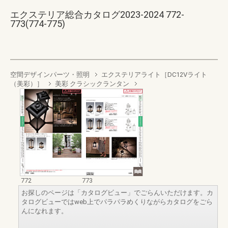
エクステリア総合カタログ2023-2024 772-
773(774-775)
空間デザインパーツ・照明
エクステリアライト［DC12Vライト
（美彩）］
美彩 クラシックランタン
772
773
お探しのページは「カタログビュー」でごらんいただけます。カ
タログビューではweb上でパラパラめくりながらカタログをごら
んになれます。