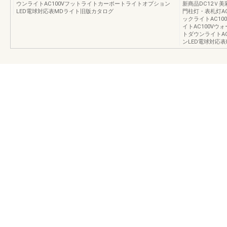
ウンライトAC100Vフットライトカーポートライトオプション
新商品DC12Ｖ美
LED電球対応表MDライト旧版カタログ
門柱灯・表札灯AC
ックライトAC10
イトAC100Vウ
トダウンライトA
ンLED電球対応