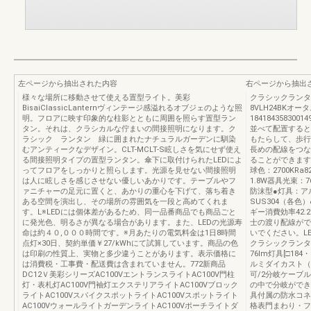
左ページから抽出された内容
右ページから抽出
様々な場所に移動させて使える置型ライト。美彩
クラシックランタ
BisaiClassicLanternヴィンテージ感溢れるオブジェのような照
8VLH24BKオー
明。フロアに映す印象的な柱影とともに周囲を照らす置型ラン
1841843583001
タン。それは、クラシカルな佇まいの間接照明になります。ク
並べて配置すると
ラシック ランタン 緑に囲まれたナチュラルガーデンに馴染
もたらして、歩行
むアンティークなデザイン。CLT-MCLT-S眩しさを気にせず使え
長めの配線をつな
る間接照明タイプの置型ランタン。傘下に取付けられたLEDによ
ることができます。
ってフロアをしっかりと照らします。光源を見せない間接照明
球色：2700KRa
は人に眩しさを感じさせない優しいあかりです。テーブルやフ
1.8W器具光束：7
ァニチャーの足元に置くと、あかりの重心を下げて、落ち着き
防沫型●灯具：ア
ある空間を演出し、その場所の雰囲気を一段と高めてくれま
SUS304（各色
す。L※LEDには個体差があるため、同一品番商品でも商品ごと
ギー消費効率42.
に発光色、明るさが異なる場合があります。また、LEDの光源寿
士の渡り配線がで
命は約４０,０００時間です。※月あたりの電気料金は1日8時間
いでください。LED
点灯×30日、契約単価￥27/kWhにて試算しています。商品の色
クラシックランタンC
は印刷の性質上、実物と多少違うことがあります。表示価格に
76lm灯具[□18
は消費税・工事費・配送費は含まれていません。772新商品
ルミダイカスト（
DC12Ｖ美彩シリーズAC100VエントランスライトAC100V門柱
可/2分岐ケーブル
灯・表札灯AC100V門袖灯エクステリアライトAC100Vブロック
の中で分岐ができ
ライトAC100VスパイクスポットライトAC100Vスポットライト
具付属の防水コネ
AC100VウォールライトガーデンライトAC100Vポーチライトダ
格表門まわり・フェ