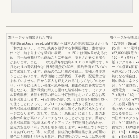
左ページから抽出された内容
右ページから抽出
美彩BisaiJapaneseLight古来から日本人の美意識に訴えかける
12V美彩（Bisai
「和のあかり」。その伝統美を継承する和風照明は、素材感や
代/月：￥11電球
仕上げ、納まりまでを繊細に表現。LL※LEDには個体差があるた
¥67,000消費電
め、同一品番商品でも商品ごとに発光色、明るさが異なる場合
160・P（奥行）1
があります。また、LEDの光源寿命は約４０,０００時間です。※
紙（アクリル）●
月あたりの電気料金は1日8時間点灯×30日、契約単価￥27/kWh
ーブル必要●固有エ
にて試算しています。商品の色は印刷の性質上、実物と多少違
ら雨水がパネルの
うことがあります。表示価格には消費税・工事費・配送費は含
気になる場合は、
まれていません。門から客人を迎え入れる“おもてなし”のあか
属の防水コネクタ
り。パネルには美しい強化和紙を採用。和紙の意匠を忠実に再
月：￥11電球色：2
現しながら、屋外環境に耐える優れた装飾材料です。（アクリ
消費電力：1.8W器
ル製樹脂板）旅館や料亭の軒先に行灯照明をおいて大切なお客
P（奥行）160]・
様をお迎えします。■行灯照明の使い方。行灯照明を複数灯並べ
（アクリル）●本
て使うことによって、アプローチの印象は大きく変わります。
ブル必要●固有エネ
現代和風本格和風道に沿って同じ側に置くと現代和風的なイメ
雨水がパネルの内
ージになります。対して、交互（千鳥配置）に置くと、趣のあ
になる場合は、パ
る和の印象が高いアプローチをつくることができます。回遊で
の防水コネクタを切
きる和風庭園では樹木のライトアップと行灯照明を組合わせ、
月：￥11電球色：2
足元の安全や「和」の見せ場を演出します。■手加工で丁寧につ
費電力：1.8W器具
くりあげられた「和」の質感。伝統的な和風建築が並ぶ町屋の
行）160]・1.
景色にも馴染む品格ある意匠。行灯照明のフレームには艶を抑
ル）●本体SUS