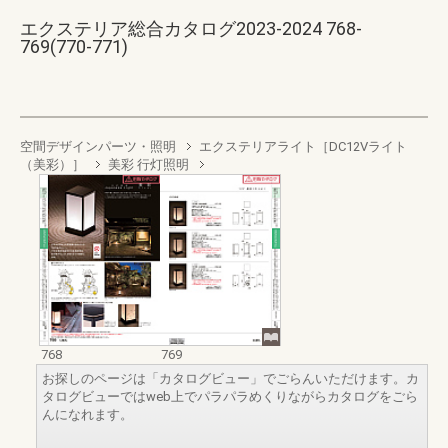
エクステリア総合カタログ2023-2024 768-
769(770-771)
空間デザインパーツ・照明
エクステリアライト［DC12Vライト
（美彩）］
美彩 行灯照明
768
769
お探しのページは「カタログビュー」でごらんいただけます。カ
タログビューではweb上でパラパラめくりながらカタログをごら
んになれます。