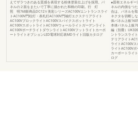
えてザラつきのある質感を表現する粉体塗装仕上げを採用。パ
●固有エネルギー消
ネルの２面をまたいで丁寧に描かれた和柄の印刷。行 灯
ネルの内側をつた
照 明768新商品DC12Ｖ美彩シリーズAC100Vエントランスライ
合は、パネルを取
トAC100V門柱灯・表札灯AC100V門袖灯エクステリアライト
ネクタを切断しないで
AC100VブロックライトAC100Vスパイクスポットライト
体パネル上板16016
AC100VスポットライトAC100Vウォールライトガーデンライト
本体パネル上板7
AC100VポーチライトダウンライトAC100Vフットライトカーポ
編（別冊）UK320
ートライトオプションLED電球対応表MDライト旧版カタログ
ントランスライトA
テリアライトAC1
ライトAC100V
ライトAC100V
カーポートライト
ログ