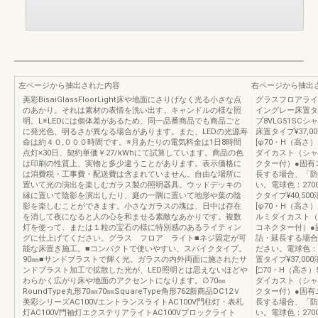
左ページから抽出された内容
右ページから抽出
美彩BisaiGlassFloorLight床や地面にさりげなく光る小さな点
グラスフロアライ
のあかり。それは素材の表情を洗い出す、キャンドルの様な照
イングレー床置タ
明。L※LEDには個体差があるため、同一品番商品でも商品ごと
プ8VLG51SC
に発光色、明るさが異なる場合があります。また、LEDの光源寿
床置タイプ¥37,0
命は約４０,０００時間です。※月あたりの電気料金は1日8時間
[φ70・H（高さ
点灯×30日、契約単価￥27/kWhにて試算しています。商品の色
ダイカスト（シャ
は印刷の性質上、実物と多少違うことがあります。表示価格に
クター付）●固有エ
は消費税・工事費・配送費は含まれていません。自由な場所に
長する場合、「防
置いて光の演出を楽しむガラス製の照明器具。ウッドデッキの
い。電球色：2700
縁に置いて陰影を演出したり、庭の一隅に置いて地形や葉の陰
クタイプ¥40,50
影を楽しむことができます。小さなガラスの塊は、日中は存在
[φ70・H（高さ
を消して夜になると人の心を和ませる素敵なあかりです。複数
ルミダイカスト（
灯を使って、または１粒の宝石の様に特別感のあるライティン
コネクター付）●固
グに仕上げてください。グラス フロア ライト■ネジ固定が可
詰・延長する場合
能な床置き施工。■コンパクトで使いやすい、スパイクタイプ。
ださい。電球色：27
90㎜■サンドブラストで輝く光。ガラスの内外両面に施されたサ
置タイプ¥37,00
ンドブラスト加工で拡散した光が、LED照明とは思えないほどや
[□70・H（高さ
わらかく広がり床や地面のアクセントになります。∅70㎜
ダイカスト（シャ
RoundType丸形70㎜70㎜SquareType角形762新商品DC12Ｖ
クター付）●固有エ
美彩シリーズAC100VエントランスライトAC100V門柱灯・表札
長する場合、「防
灯AC100V門袖灯エクステリアライトAC100Vブロックライト
い。電球色：2700