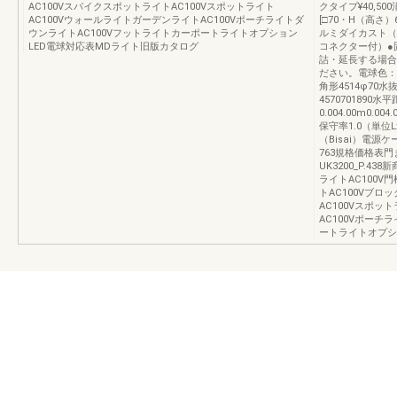
AC100VスパイクスポットライトAC100Vスポットライト
クタイプ¥40,50
AC100VウォールライトガーデンライトAC100Vポーチライトダ
[□70・H（高さ
ウンライトAC100Vフットライトカーポートライトオプション
ルミダイカスト（
LED電球対応表MDライト旧版カタログ
コネクター付）●固
詰・延長する場合
ださい。電球色：27
角形4514φ70水抜
457070189
0.004.00m0.
保守率1.0（単位Lx）
（Bisai）電
763規格価格表
UK3200_P.4
ライトAC100V
トAC100Vブロ
AC100Vスポッ
AC100Vポーチ
ートライトオプシ