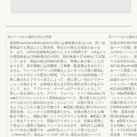
左ページから抽出された内容
右ページから抽出
美彩BisaiGlassWalLightL※LEDには個体差があるため、同一品
水抜き401020.565
番商品でも商品ごとに発光色、明るさが異なる場合がありま
込ベース仕様］塗
す。また、LEDの光源寿命は約４０,０００時間です。※月あたり
上※2※2シーリ
の電気料金は1日8時間点灯×30日、契約単価￥27/kWhにて試算
いてください。塗
しています。商品の色は印刷の性質上、実物と多少違うことが
ース出代5mm以上
あります。表示価格には消費税・工事費・配送費は含まれてい
4013台座φ4×
ません。ウォールデザインの邪魔をしないすべての壁に馴染む
みベース壁面（仕
ミニマルデザインの壁付け照明。プレスガラスの内外両面へ丁
ニットLEDユニ
寧に施されたブラスト加工によって、壁に美しい光のグラデー
結線する※1グラス
ションを描きます。お客様を迎える大切な表札を照らすあかり
ャイングレー遮光カ
として、また、アプローチ、ガーデンのアイポイントとして、
¥25,000消費電
美しい光を演出します。グラス ウォール ライト60㎜60㎜16
ろ）58]●壁面
㎜■グラスウォールライト用埋め込みベース。壁の塗り仕上げや
（シャイングレー色
タイル仕上げと組み合わせることによって、台座が埋まってい
付属の防水コネク
るようなこだわり施工が可能です。■壁面に馴染む厚さ16ｍｍの
2700KRa82DC
薄型台座。コンパクトな照明器具だから、台座の厚ささえも極
1.8W 器具光束：
限まで薄くし、無駄の無いミニマルデザインを実現。■壁面に美
用/防沫型●灯具
しく光るアイポイント。壁面のアイポイントは、目線を誘導し
色）●固有エネルギ
て見せたい場所に視線をフォーカスさせます。表札灯には遮光
タを切断しないでく
カバー付きが最適です。φ6047以上シーリング塗り仕上げ
月：￥11LED丸形
（12mm以下）埋込みベース59（61.5）埋込み先付けベース
具光束：77.5lm