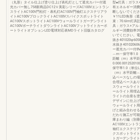
（丸形）タイル仕上げ塗り仕上げ表札灯として遮光カバー付遮
型●灯具：ガラス
光カバー無し758新商品DC12Ｖ美彩シリーズAC100Vエントラン
有エネルギー消費効
スライトAC100V門柱灯・表札灯AC100V門袖灯エクステリアラ
断しないでください
イトAC100VブロックライトAC100Vスパイクスポットライト
￥11LED角形（遮
AC100VスポットライトAC100Vウォールライトガーデンライト
束：70.6lm灯具
AC100VポーチライトダウンライトAC100Vフットライトカーポ
具：ガラス+アル
ートライトオプションLED電球対応表MDライト旧版カタログ
ルギー消費効率39
いでください。電球色
抜き401020φ605
水抜き4010206
ー遮光カバー付8V
︵m︶保守率1.0（単位
距離（m）水平距
0.000.00125
保守率1.0（単位Lx）
（m）水平距離︵m︶
込ベースなしの場
合埋込ベースあり
スウォールライト用
ールライト用埋込ベ
ライトの台座を塗
デザインに仕上げる
ウォールライト用
げと組み合わせる
だわり施工が可能
庫まわり編（別冊）U
AC100Vエントラ
袖灯エクステリアラ
クスポットライトA
トガーデンライトA