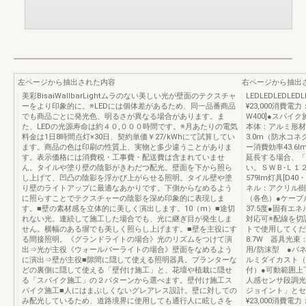
左ページから抽出された内容
右ページから抽出
美彩BisaiWallbarLightムラのない美しい光が壁面のテクスチャ
LEDLEDLEDLE
ーをより印象的に。※LEDには個体差があるため、同一品番商品
¥23,000消費電力
でも商品ごとに発光色、明るさが異なる場合があります。ま
W400]●スパイ
た、LEDの光源寿命は約４０,０００時間です。※月あたりの電気
本体：アルミ形材
料金は1日8時間点灯×30日、契約単価￥27/kWhにて試算してい
3.0m（防水コネ
ます。商品の色は印刷の性質上、実物と多少違うことがありま
ー消費効率43.6
す。表示価格には消費税・工事費・配送費は含まれていませ
延長する場合、「
ん。タイルや塗り壁の陰影がきわだつ配光。壁面を下から照ら
い。ＳＷＢ-Ｌ１２
し上げて、凹凸の陰影を浮かび上がらせる照明。タイル壁や塗
579lm灯具[D4
り壁のライトアップに最適なあかりです。下側からなめるよう
ネル：アクリル樹
に照らすことでテクスチャーの陰影を深め印象的に表現しま
（各色）●ケーブ
す。■壁の素材感を立体的に美しく演出します。10（m）■途切
37.5度●固有エ
れない光。連続して施工した場合でも、光に継ぎ目が発生しま
対応可※配線を切
せん。横幅のある塀でも美しく照らし上げます。■壁を主役にす
トで使用してくださ
る間接照明。《グランドライトの場合》光のリズムをつけて演
8.7W 器具光束：
出⇒光が主役《ウォールバーライトの場合》壁面をなめるよう
用/防沫型 ●パ
に演出⇒壁が主役■隙間に隠して使える照明器具。プランターな
ルミダイカスト（
どの裏側に隠して使える「壁付け施工」と、花壇や植栽に隠せ
付）●可動範囲上下
る「スパイク施工」の２パターンから選べます。壁付け施工ス
人感センサ段調光
パイク施工■人にはまぶしくないグレアレス設計。壁に対しての
ジョイント」とセ
み配光しているため、道路境界に使用しても通行人に眩しさを
¥23,000消費電力