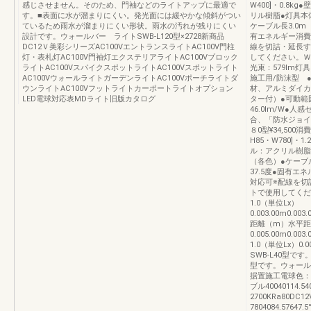
感じさせません。そのため、門袖などのライトアップに最適で
W400]・0.8
す。■表面に水が溜まりにくい。発光面には緩やかな傾斜がつい
リル樹脂●灯具本
ているため雨水が溜まりにくい形状。雨水の汚れが残りにくい
ケーブル長3.0m
設計です。ウォールバー ライトSWB-L120型×2728新商品
有エネルギー消費効
DC12Ｖ美彩シリーズAC100VエントランスライトAC100V門柱
線を切詰・延長す
灯・表札灯AC100V門袖灯エクステリアライトAC100Vブロック
してください。ＷＢ
ライトAC100VスパイクスポットライトAC100Vスポットライト
光束：579lm灯具[
AC100VウォールライトガーデンライトAC100Vポーチライトダ
施工用/防沫型 
ウンライトAC100Vフットライトカーポートライトオプション
材、アルミダイカ
LED電球対応表MDライト旧版カタログ
ター付）●可動範
46.0lm/W●
合、「防水ジョイ
８0型¥34,500
H85・W780]・
ル：アクリル樹脂
（各色）●ケーブ
37.5度●固有エ
対応可※配線を切
トで使用してくだ
1.0（単位Lx）
0.003.00m0.003
距離（m）水平距
0.005.00m0
1.0（単位Lx）0.00
SWB-L40型です
型です。ウォールバーラ
据置施工電球色：27
ブル40040114.54
2700KRa80D
7804084.5764