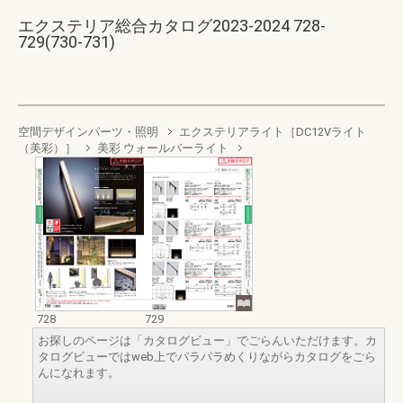
エクステリア総合カタログ2023-2024 728-
729(730-731)
空間デザインパーツ・照明
エクステリアライト［DC12Vライト
（美彩）］
美彩 ウォールバーライト
728
729
お探しのページは「カタログビュー」でごらんいただけます。カ
タログビューではweb上でパラパラめくりながらカタログをごら
んになれます。