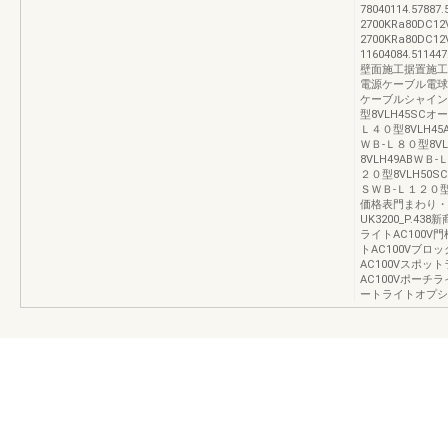
78040114.57887
2700KRa80D
2700KRa80D
11604084.511447
壁面施工据置施工電球
電源ケーブル電球色：
ケーブルシャイング
型8VLH45SCオ
Ｌ４０型8VLH4
ＷＢ-Ｌ８０型8V
8VLH49ABＷＢ
２０型8VLH50
ＳＷＢ-Ｌ１２０型8
価格表門まわり・
UK3200_P.4
ライトAC100V
トAC100Vブロ
AC100Vスポッ
AC100Vポーチ
ートライトオプシ