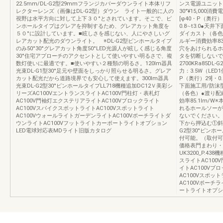
22.5mm/DL-G2型29mmフランジカバーダウンライト本体リフ
ンス電源ユニット
レクターレンズ（画像はDL-G2型）ダウン ライト一般的に人の
30°¥15,000消
視野は水平方向に対して上下３０°とされています。そこで、ピ
[φ40・P（奥行）
ンホールタイプはグレアを抑制するため、グレアカット角度を
0.8∼t3.0●
５０°に設計しています。■眩しさを感じない、人にやさしいグ
ダイカスト（各色
レアカット配光のダウンライト。 ※DL-G2型ピンホールタイプ
ルギー消費効率83
のみ50°30°グレアカット角度50°LED光源人が眩しく感じる角度
穴をあけられるホ
30°住宅アプローチのアクセントとして使いやすい明るさで、複
タを切断しないで
数灯使いに最適です。■使いやすい２種類の明るさ。120lm器具
2700KRa85DL
光束DL-G1型30°足元や壁面をしっかり照らせる明るさ。グレア
力：3.5W（LED1
カット配光だから道路境界でも安心して使えます。300lm器具
P（奥行）29]・0
光束DL-G2型30°ピンホールタイプLL718機種追加DC12Ｖ美彩シ
下面施工用/防沫
リーズAC100VエントランスライトAC100V門柱灯・表札灯
（各色）●渡り配
AC100V門袖灯エクステリアライトAC100Vブロックライト
効率85.1lm/
AC100VスパイクスポットライトAC100Vスポットライト
れるホールソーが
AC100VウォールライトガーデンライトAC100Vポーチライトダ
ないでください。D
ウンライトAC100Vフットライトカーポートライトオプション
下から押込む①斜め
LED電球対応表MDライト旧版カタログ
G2型30°ピンホ
付可能。（取付可能な
価格表門まわり・
UK3200_P.4
スライトAC100
イトAC100Vブ
AC100Vスポッ
AC100Vポーチ
ートライトオプシ