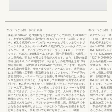
左ページから抽出された内容
右ページから抽出
美彩BisaiDownLight無駄をそぎ落とすことで実現した極薄ボデ
φダウンライトオプショ
ィ。わずかな隙間にも取付けられるダウンライトの新しいカタ
（Bisai）オー
チ。●DL-G1型30°シャイングレーオータムブラウンホワイトブ
8VLH08ABホワ
ラックナチュラルシルバーF●DL-G2型30°ピンホールタイプシャ
ルバーF8VLH2
イングレーオータムブラウンホワイトブラック■カラーバリエー
8VLH23SCシャ
ション。※LEDには個体差があるため、同一品番商品でも商品ご
ライト402236
とに発光色、明るさが異なる場合があります。また、LEDの光源
192014409604
寿命は約４０,０００時間です。※月あたりの電気料金は1日8時
具からの距離︵m︶1
間点灯×30日、契約単価￥27/kWhにて試算しています。商品の
空間やカースペー
色は印刷の性質上、実物と多少違うことがあります。表示価格
と、人を検知して
には消費税・工事費・配送費は含まれていません。アーチ下の
ンサに複数の照明
歩行空間やカースペースにおける乗り降り時の照明には人感セ
荷：照明器具合計3
ンサを接続しておくと、人を検知して自動的に点灯するため便
8VLQ01SC,B
利です。■人感センサを使って自動点灯させることができます。
灯します。その後
フレーム下に取付けて、人を感知して点灯するスマートな照明
灯」し、検知範囲
演出ができます。カーポート下に取付けて、人が乗り降りする
に消灯します。（
時にだけ点灯させることができます。人感センサ小さくても高
間のタイマー調整
機能なダウンライト。フレームや天井材の意匠に馴染むミニマ
ーム以外に柱にも
ム設計でありながら、リフレクターを搭載し高い発光効率で十
に独立施工できる
分な明るさを確保しました。小さなレンズ面から照射される光
（製品の詳細はP
は眩しさを抑え、多灯使いでも気になりません。DL-G1型
るくなると消灯消灯ス