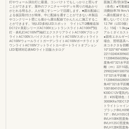
灯やウォール演出灯に最適。コンパクトでもしっかりと照らす
面施工用/防沫型
ことができます。屋外のファニチャーやデッキ周りの地あかり
（各色）●可動範囲
がとれる明るさ。人が過ごすシーンで活躍します。■露出配線に
消費効率78.9l
よる仮設取付けが簡単。中に配線を通すことができない木製品
へ露出配線するこ
やコンクリート壁にも後から露出配線でかんたんに施工するこ
断しないでください。
とができます。1粒LED多粒LEDスポット ライトL712機種追加
12.7W（LED3
DC12Ｖ美彩シリーズAC100VエントランスライトAC100V門柱
ろ）156]・1.0
灯・表札灯AC100V門袖灯エクステリアライトAC100Vブロック
アルミダイカスト（
ライトAC100VスパイクスポットライトAC100Vスポットライト
●固有エネルギー消
AC100VウォールライトガーデンライトAC100Vポーチライトダ
場合、照明器具へ
ウンライトAC100Vフットライトカーポートライトオプション
水コネクタを切断
LED電球対応表MDライト旧版カタログ
10°325°90°40
22110240430
1120840560280φ
度角45°321水
離（m）22110
2990224015007
15°321水平距
11208405602805
角45°321水平
100180410162
¥20DC12V電気代
月：¥35電球色：3
3000KRa70DC
トライトシャイング
ブラック8VLH0
15°：8VLH10S
8VLH10BK照度
8VLH12SC照度
8VLH12BK照度