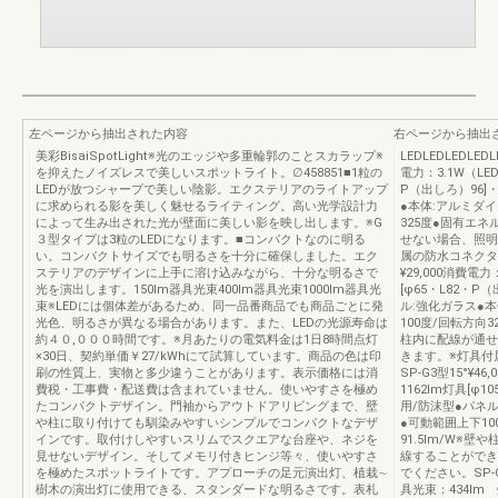
左ページから抽出された内容
右ページから抽出
美彩BisaiSpotLight※光のエッジや多重輪郭のことスカラップ※
LEDLEDLEDLED
を抑えたノイズレスで美しいスポットライト。∅458851■1粒の
電力：3.1W（LE
LEDが放つシャープで美しい陰影。エクステリアのライトアップ
P（出しろ）96]
に求められる影を美しく魅せるライティング。高い光学設計力
●本体:アルミダ
によって生み出された光が壁面に美しい影を映し出します。※G
325度●固有エネ
３型タイプは3粒のLEDになります。■コンパクトなのに明る
せない場合、照明
い。コンパクトサイズでも明るさを十分に確保しました。エク
属の防水コネクタを
ステリアのデザインに上手に溶け込みながら、十分な明るさで
¥29,000消費電
光を演出します。150lm器具光束400lm器具光束1000lm器具光
[φ65・L82・P
束※LEDには個体差があるため、同一品番商品でも商品ごとに発
ル:強化ガラス●
光色、明るさが異なる場合があります。また、LEDの光源寿命は
100度/回転方向3
約４０,０００時間です。※月あたりの電気料金は1日8時間点灯
柱内に配線が通せ
×30日、契約単価￥27/kWhにて試算しています。商品の色は印
きます。※灯具付
刷の性質上、実物と多少違うことがあります。表示価格には消
SP-G3型15°¥4
費税・工事費・配送費は含まれていません。使いやすさを極め
1162lm灯具[φ1
たコンパクトデザイン。門袖からアウトドアリビングまで、壁
用/防沫型●パネ
や柱に取り付けても馴染みやすいシンプルでコンパクトなデザ
●可動範囲上下10
インです。取付けしやすいスリムでスクエアな台座や、ネジを
91.5lm/W※
見せないデザイン。そしてメモリ付きヒンジ等々、使いやすさ
線することができ
を極めたスポットライトです。アプローチの足元演出灯、植栽∼
でください。SP-G
樹木の演出灯に使用できる、スタンダードな明るさです。表札
具光束：434lm 