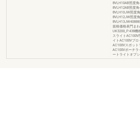
8VLH10AB照度
8VLH12AB照度角
8VLH10JW照度
8VLH12JW照度角
8VLH13JW408882
規格価格表門まわ
UK3200_P.4
スライトAC100
イトAC100Vブ
AC100Vスポッ
AC100Vポーチ
ートライトオプシ