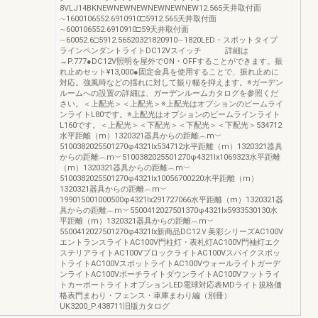
8VLJ14BKNEWNEWNEWNEWNEWNEW12.565天井取付面
∼1600106552.6910910□5912.565天井取付面
∼600106552.6910910□59天井取付面
∼60052.6□5912.56520321820910∼1820LED・スポットタイプ
ラインペンダントライトDC12Vスイッチ 詳細は
→P.777●DC12V照明を屋外でON・OFFすることができます。振
れ止めセット¥13,000●固定金具を使用することで、振れ止めに
対応。強風時などの揺れに対して振り幅を抑えます。※ガーデン
ルームへの設置の詳細は、ガーデンルームカタログを参照くだ
さい。＜上配光＞＜上配光＞※上配光はオプションのビームライ
ンライトL80です。※上配光はオプションのビームラインライト
L160です。＜上配光＞＜下配光＞＜下配光＞＜下配光＞534712
水平距離（m）1320321器具からの距離︵m︶
5100382025501270φ4321lx534712水平距離（m）1320321器具
からの距離︵m︶5100382025501270φ4321lx1069323水平距離
（m）1320321器具からの距離︵m︶
5100382025501270φ4321lx10056700220水平距離（m）
1320321器具からの距離︵m︶
199015001000500φ4321lx291727066水平距離（m）1320321器
具からの距離︵m︶5500412027501370φ4321lx5933530130水
平距離（m）1320321器具からの距離︵m︶
5500412027501270φ4321lx新商品DC12Ｖ美彩シリーズAC100V
エントランスライトAC100V門柱灯・表札灯AC100V門袖灯エク
ステリアライトAC100VブロックライトAC100Vスパイクスポッ
トライトAC100VスポットライトAC100Vウォールライトガーデ
ンライトAC100VポーチライトダウンライトAC100Vフットライ
トカーポートライトオプションLED電球対応表MDライト規格価
格表門まわり・フェンス・車庫まわり編（別冊）
UK3200_P.438711旧版カタログ