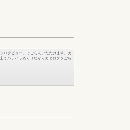
タログビュー」でごらんいただけます。カ
b上でパラパラめくりながらカタログをごら