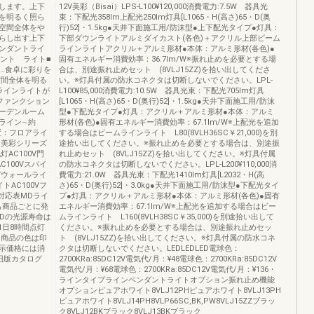
します。上下
12V美彩（Bisai）LPS-L100¥120,000消費電力:7.5W 器具光
を明るく照ら
束：下配光358lm上配光250lm灯具[L1065・H(高さ)65・D(奥
空間全体をや
行)52]・1.5kg●天井下面施工用/防沫型●上下配光タイプ●灯具：
らし出す上下
下部ダウンライトアルミダイカスト(各色)＋アクリル上部ビーム
ンダントライ
ラインライトアクリル＋アルミ形材●本体：アルミ形材(各色)●
ンダント ライト■
固有エネルギー消費効率：36.7lm/W※振れ止めを必要とする場
…食卓に彩りを
合は、別途振れ止めセット (8VLJ15ZZ)を拾い出してくださ
空間全体を明る
い。※灯具付属の防水コネクタは切断しないでください。LPL-
ラインライトが
L100¥85,000消費電力:10.5W 器具光束：下配光705lm灯具
ファンクション
[L1065・H(高さ)65・D(奥行)52]・1.5kg●天井下面施工用/防沫
ーデンルーム
型●下配光タイプ●灯具：アクリル＋アルミ形材●本体：アルミ
ライン∼約
形材(各色)●固有エネルギー消費効率：67.1lm/W※上配光を追加
位置：フロアライ
する場合はビームラインライト L80(8VLH36SC￥21,000)を別
2Ｖ美彩シリーズ
途拾い出してください。※振れ止めを必要とする場合は、別途振
灯AC100V門
れ止めセット (8VLJ15ZZ)を拾い出してください。※灯具付属
C100Vスパイ
の防水コネクタは切断しないでください。LPL-L200¥110,000消
0Vウォールライ
費電力:21.0W 器具光束：下配光1410lm灯具[L2032・H(高
トAC100Vフ
さ)65・D(奥行)52]・3.0kg●天井下面施工用/防沫型●下配光タイ
対応表MDライ
プ●灯具：アクリル＋アルミ形材●本体：アルミ形材(各色)●固有
も商品ごとに発
エネルギー消費効率：67.1lm/W※上配光を追加する場合はビー
Dの光源寿命は
ムラインライト L160(8VLH38SC￥35,000)を別途拾い出して
1日8時間点灯
ください。※振れ止めを必要とする場合は、別途振れ止めセッ
。商品の色は印
ト (8VLJ15ZZ)を拾い出してください。※灯具付属の防水コネ
示価格には消
クタは切断しないでください。LEDLEDLED電球色：
旧版カタログ
2700KRa:85DC12V電気代/月：¥48電球色：2700KRa:85DC12V
電気代/月：¥68電球色：2700KRa:85DC12V電気代/月：¥136・
ラインタイプラインペンダントライトオプション振れ止め機能
オプションピュアホワイト8VLJ12PHピュアホワイト8VLJ13PH
ピュアホワイト8VLJ14PH8VLP66SC,BK,PW8VLJ15ZZブラッ
ク8VLJ12BKブラック8VLJ13BKブラック