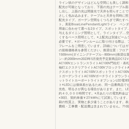
ライン状のデザインはどんな空間にも美しく調和
配光が可能となっており、下面の光はテーブル面
し出し、上面の光は間接光で天井を照らすことで
さしく包み込みます。テーブルと天井を同時に照
配光タイプ。ガーデン空間をくつろぎで満たすペ
ト。美彩BisaiLinePendantLightライン ペ
用途に合わせて選べる2タイプ。スポットタイプ…
与えるダイニング照明として。ラインタイプ……
くするベース照明として。※上配光は別途ビーム
必要です。※ガーデンルームに取り付ける際は、
フレームをご用意しています。詳細についてはガ
の規格価格表を参照ください。推奨位置：フロア
1500mm(ダイニングテーブル∼800mm)推奨
ン∼約2000mm2023年5月発売予定新商品DC1
AC100VエントランスライトAC100V門柱灯・表札
袖灯エクステリアライトAC100VブロックライトA
クスポットライトAC100VスポットライトAC10
トガーデンライトAC100Vポーチライトダウンライ
ットライトカーポートライトオプションLED電球
ト※LEDには個体差があるため、同一品番商品で
光色、明るさが異なる場合があります。また、LE
約４０,０００時間です。※月あたりの電気料金は
×30日、契約単価￥27/kWhにて試算しています
刷の性質上、実物と多少違うことがあります。表
費税・工事費・配送費は含まれていません。710