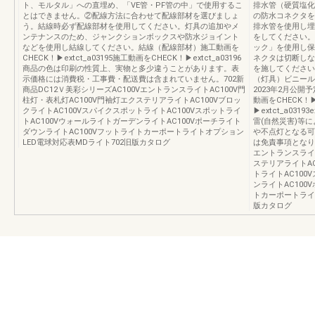
ト、モルタル」への直埋め、「VE管・PF管の中」で使用するこ
排水管（硬質塩化
とはできません。②配線方法に合わせて配線部材を選びましょ
の防水コネクタを
う。結線時必ず配線部材を使用してください。灯具の追加やメ
排水管を使用し埋
ンテナンスのため、ジャンクションボックスや防水ジョイント
をしてください。
などを使用し結線してください。結線（配線部材）施工動画を
ック」を使用し保
CHECK！▶extct_a03195施工動画をCHECK！▶extct_a03196
ネクタは切断しな
商品の色は印刷の性質上、実物と多少違うことがあります。表
を施してください
示価格には消費税・工事費・配送費は含まれていません。702新
（灯具）ビニール
商品DC12Ｖ美彩シリーズAC100VエントランスライトAC100V門
2023年2月公開
柱灯・表札灯AC100V門袖灯エクステリアライトAC100Vブロッ
動画をCHECK！
クライトAC100VスパイクスポットライトAC100Vスポットライ
▶extct_a03193
トAC100VウォールライトガーデンライトAC100Vポーチライト
雷(自然災害)等
ダウンライトAC100Vフットライトカーポートライトオプション
や不点灯となる可
LED電球対応表MDライト702旧版カタログ
は免責事項となりま
エントランスライト
ステリアライトAC
トライトAC100
ンライトAC100
トカーポートライ
版カタログ