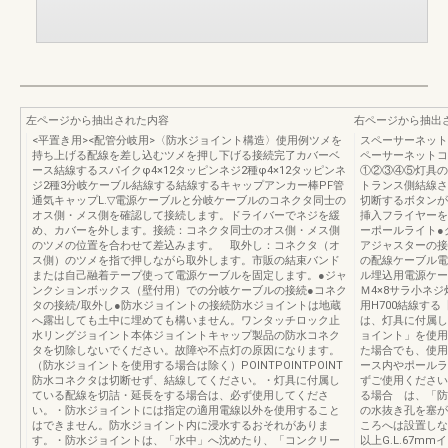
左ページから抽出された内容
右ページから抽出
<平置き用><配管分岐用>〈防水ジョイント構造〉使用例ツメを
スペーサーネット
持ち上げる配線を差し込むツメを押し下げる接続完了カバーベ
ペーサーネットコ
ース結線するスパイクφ4×12タッピンネジ2種φ4×12タッピンネ
①②③④⑤灯具の
ジ2種3分岐ケーブル結線する結線するキャップアンカー棒PF管
トランス側結線さ
通気キャップL.▽電源ケーブルと分岐ケーブルのコネクタ同士の
切断するボタンが
オス側・メス側を確認して接続します。ドライバーでネジを緩
挿入フライヤーを
め、カバーを外します。接続：コネクタ同士のオス側・メス側
ーポールライト●
のツメの位置を合わせて差込みます。 取外し：コネクタ（オ
アジャスターの接
ス側）のツメを指で押しながら取外します。市販の結束バンド
の配線ケーブル電
または自己融着テープ使って電源ケーブルを固定します。●ジャ
ル埋込用電源ケー
ンクションボックス（壁付用）での分岐ケーブルの接続●コネク
Ｍ4×8サラ小ネ
タの接続/取外し●防水ジョイントの接続防水ジョイントは地蔵
用H700結線す
へ露出しても土中に埋めても構いません。ワンタッチロック止
は、灯具に付属し
水リングジョイント本体ジョイントキャップ製品の防水コネク
ョイント」を使用
タを切除しないでください。故障や不点灯の原因になります。
た場合でも、使用
（防水ジョイントを使用する場合は除く）POINTPOINTPOINT
ース内やポールラ
防水コネクタは切断せず、結線してください。・灯具に付属し
ずご使用ください
ている配線を切詰・延長をする場合は、必ず使用してくださ
る場合 は、「防
い。・防水ジョイントには指定の適用電線以外を使用すること
の水抜き孔を塞が
はできません。防水ジョイント内に浸水するおそれがありま
ころへは設置しないで
す。・防水ジョイントは、「水中」へ沈めたり、「コンクリー
以上G.L.67