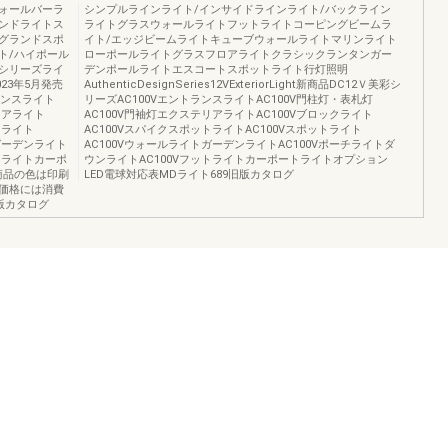
ォールバーラ
シンプルラインライト/インサイドラインライト/バックライン
ンドライトス
ライトグラスウォールライトフットライトコーピングビームラ
グランドスポ
イト/エッジビームライトキューブウォールライトマリンライト
ト/ハイポール
ローポールライトグラスフロアライトクラシックランタンガー
シリーズライ
デンポールライトエスコートスポットライト行灯照明
2023年5月発売
AuthenticDesignSeries12VExteriorLight新商品DC12Ｖ美彩シ
ランスライト
リーズAC100VエントランスライトAC100V門柱灯・表札灯
リアライト
AC100V門袖灯エクステリアライトAC100Vブロックライト
トライト
AC100VスパイクスポットライトAC100Vスポットライト
トガーデンライト
AC100VウォールライトガーデンライトAC100Vポーチライトダ
ットライトカーポ
ウンライトAC100Vフットライトカーポートライトオプション
商品の色は印刷
LED電球対応表MDライト689旧版カタログ
価格には消費
版カタログ