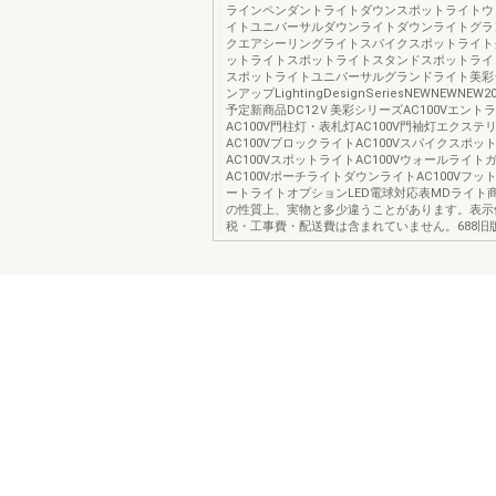
ラインペンダントライトダウンスポットライトウ
イトユニバーサルダウンライトダウンライトグラ
クエアシーリングライトスパイクスポットライト
ットライトスポットライトスタンドスポットライ
スポットライトユニバーサルグランドライト美彩
ンアップLightingDesignSeriesNEWNEWNEW
予定新商品DC12Ｖ美彩シリーズAC100Vエント
AC100V門柱灯・表札灯AC100V門袖灯エクステ
AC100VブロックライトAC100Vスパイクスポッ
AC100VスポットライトAC100Vウォールライ
AC100VポーチライトダウンライトAC100Vフ
ートライトオプションLED電球対応表MDライト
の性質上、実物と多少違うことがあります。表示
税・工事費・配送費は含まれていません。688旧