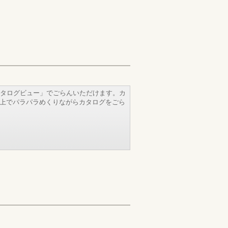
タログビュー」でごらんいただけます。カ
b上でパラパラめくりながらカタログをごら