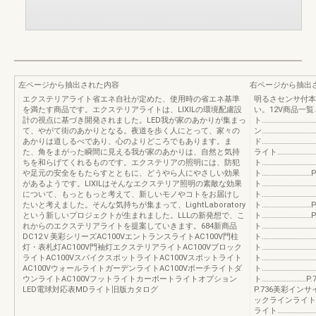
左ページから抽出された内容
右ページから抽出
エクステリアライト省エネ自社が定めた、使用時の省エネ基準
明るさセンサ付本
を満たす商品です。エクステリアライトは、LIXILの環境配慮設
い。12V商品一覧……
計の視点に基づき開発されました。LED我が家のあかりが集まっ
ト…………………………
て、やがて街のあかりとなる。夜道を歩く人にとって、家々の
ン…………………………
あかりは道しるべであり、心のよりどころでもあります。ま
ド………………………
た、角をまがった瞬間に見える我が家のあかりは、自然と気持
ライト…………………
ちを和らげてくれるものです。エクステリアの照明には、防犯
ト………………………
や足元の安全をもたらすとともに、どうやら人にやさしい効果
ト………………………
があるようです。LIXILはそんなエクステリア照明の素敵な効果
ト…………………………
について、もっともっと考えて、新しいモノやコトをお届けし
ト………………………
たいと考えました。そんな気持ちが集まって、LightLaboratory
ト………………………
という新しいプロジェクトが生まれました。LLLの新発想で、こ
ト………………………
れからのエクステリアライトを提案していきます。684新商品
ト………………………
DC12Ｖ美彩シリーズAC100VエントランスライトAC100V門柱
ト………………………
灯・表札灯AC100V門袖灯エクステリアライトAC100Vブロック
ト………………………
ライトAC100VスパイクスポットライトAC100Vスポットライト
ト………………………
AC100VウォールライトガーデンライトAC100Vポーチライトダ
ト………………………
ウンライトAC100Vフットライトカーポートライトオプション
ト………………………
LED電球対応表MDライト旧版カタログ
P.736美彩インサ
ックラインライト……
ライト…………………