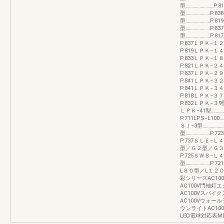
型……………………P.
型…………………P.8
型…………………P.8
型…………………P.8
型…………………P.817
P.837ＬＰＫ−１２
P.819ＬＰＫ−１４
P.833ＬＰＫ−１８
P.821ＬＰＫ−２４
P.837ＬＰＫ−２９
P.841ＬＰＫ−３２
P.841ＬＰＫ−３４
P.818ＬＰＫ−３７
P.832ＬＰＫ−３9型
ＬＰＫ−41型……………
P.711LPS−L10
ＳＪ−3型…………………
型…………………P
P.737ＳＬＥ−
型／Ｇ２型／Ｇ３型
P.725ＳＷＢ−Ｌ
型…………………P.7
L８０型／L１２０型
彩シリーズAC10
AC100V門袖灯
AC100Vスパイ
AC100Vウォー
ウンライトAC1
LED電球対応表