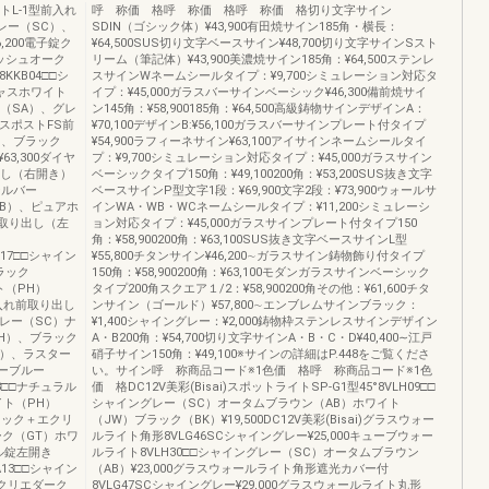
L-1型前入れ
呼 称価 格呼 称価 格呼 称価 格切り文字サイン
レー（SC）、
SDIN（ゴシック体）¥43,900有田焼サイン185角・横長：
,200電子錠ク
¥64,500SUS切り文字ベースサイン¥48,700切り文字サインSスト
ッシュオーク
リーム（筆記体）¥43,900美濃焼サイン185角：¥64,500ステンレ
KKB04□□シ
スサインWネームシールタイプ：¥9,700シミュレーション対応タ
ャスホワイト
イプ：¥45,000ガラスバーサインベーシック¥46,300備前焼サイ
ク（SA）、グレ
ン145角：¥58,900185角：¥64,500高級鋳物サインデザインA：
クスポストFS前
¥70,100デザインB:¥56,100ガラスバーサインプレート付タイプ
）、ブラック
¥54,900ラフィーネサイン¥63,100アイサインネームシールタイ
3,300ダイヤ
プ：¥9,700シミュレーション対応タイプ：¥45,000ガラスサイン
出し（右開き）
ベーシックタイプ150角：¥49,100200角：¥53,200SUS抜き文字
シルバー
ベースサインP型文字1段：¥69,900文字2段：¥73,900ウォールサ
AB）、ピュアホ
インWA・WB・WCネームシールタイプ：¥11,200シミュレーシ
前取り出し（左
ョン対応タイプ：¥45,000ガラスサインプレート付タイプ150
角：¥58,900200角：¥63,100SUS抜き文字ベースサインL型
A17□□シャイン
¥55,800チタンサイン¥46,200∼ガラスサイン鋳物飾り付タイプ
ラック
150角：¥58,900200角：¥63,100モダンガラスサインベーシック
ト（PH）
タイプ200角スクエア１/2：¥58,900200角その他：¥61,600チタ
前入れ前取り出し
ンサイン（ゴールド）¥57,800∼エンブレムサインブラック：
グレー（SC）ナ
¥1,400シャイングレー：¥2,000鋳物枠ステンレスサインデザイン
H）、ブラック
A・B200角：¥54,700切り文字サインA・B・C・D¥40,400∼江戸
K）、ラスター
硝子サイン150角：¥49,100※サインの詳細はP.448をご覧くださ
ーブルー
い。サイン呼 称商品コード※1色価 格呼 称商品コード※1色
23□□ナチュラル
価 格DC12V美彩(Bisai)スポットライトSP-G1型45°8VLH09□□
イト（PH）
シャイングレー（SC）オータムブラウン（AB）ホワイト
ブラック＋エクリ
（JW）ブラック（BK）¥19,500DC12V美彩(Bisai)グラスウォー
ク（GT）ホワ
ルライト角形8VLG46SCシャイングレー¥25,000キューブウォー
ヤル錠左開き
ルライト8VLH30□□シャイングレー（SC）オータムブラウン
13□□シャイン
（AB）¥23,000グラスウォールライト角形遮光カバー付
クリエダーク
8VLG47SCシャイングレー¥29,000グラスウォールライト丸形