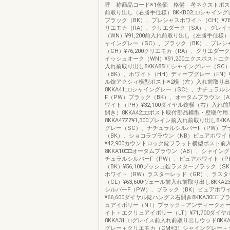
呼 称商品コード※1色価 格備 考ネクストポスト
前取り出し（右勝手仕様）8KKB02□□シャイング
ブラック（BK）、プレシャスホワイト（CH）¥76
リエモカ（RA）、クリエダーク（SA）、グレイ
（WN）¥91,200前入れ前取り出し（左勝手仕様）8
ャイングレー（SC）、ブラック（BK）、プレシ
（CH）¥76,200クリエモカ（RA）、クリエダー
イッシュオーク（WN）¥91,200エクスポストエ
入れ前取り出し8KKA85□□シャイングレー（SC
（BK）、ホワイト（HH）ディープグレー（FN）¥6
ル錠アクシィ横型ポスト※2横（左）入れ前取り
8KKA41□□シャイングレー（SC）、ナチュラル
F（PW）ブラック（BK）、オータムブラウン（
ワイト（PH）¥32,100ダイヤル錠横（右）入れ
開き）8KKA42□□ポスト取付部品横型・壁取付用
8KKA47ZZ¥1,300プレイン前入れ前取り出し8KK
グレー（SC）、ナチュラルシルバーF（PW）ブ
（BK）、ショコラブラウン（NB）ピュアホワイ
¥42,900カウントロック錠フラット横型ポスト
8KKA10□□オータムブラウン（AB）、シャイン
チュラルシルバーF（PW）、ピュアホワイト（P
（BK）¥56,100プッシュ錠ラスターブラック（S
ホワイト（RW）ラスターレッド（GR）、ラスタ
（CL）¥63,600ヴェール前入れ前取り出し8KKA
シルバーF（PW）、ブラック（BK）ピュアホワ
¥66,600ダイヤル錠ハングス右開き8KKA30□□
ュアイボリー（NT）ブラック＋アンティークオー
イト＋エクリュアイボリー（LT）¥71,700ダイ
8KKA31□□グレイス前入れ前取り出しウッド8KKA
グレー＋クリエモカ（CM※3）シャイングレー＋