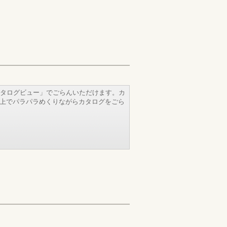
タログビュー」でごらんいただけます。カ
b上でパラパラめくりながらカタログをごら