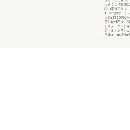
定してください。
大きくなり開閉に
際の電気工事は、
TB用取付オーナ
ク色¥23,500
電気錠付門扉︵開
チ＆ノータッチキ
ア・ル・クラシコ
風速33.1m/秒