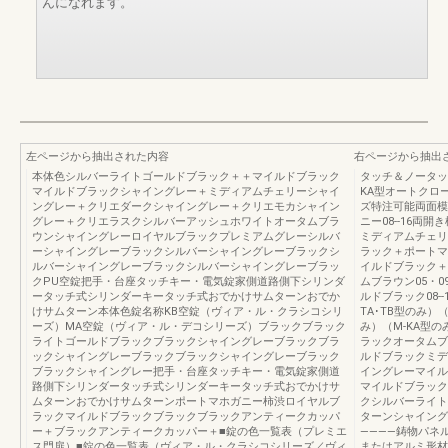
んになれます。
左ページから抽出された内容
右ページから抽出
本体色シルバーライトゴールドブラック＋＋マイルドブラック
タッチ＆ノータッ
マイルドブラックシャイングレー＋ミディアムチェリーシャイ
KA型オートクロ
ングレー＋クリエダークシャイングレー＋クリエモカシャイン
ズ特注可能両面模
グレー＋クリエラスクシルバーアッシュホワイトオータムブラ
ニー08--16両
ウンシャイングレーロイヤルブラックプレミアムグレーシルバ
ミディアムチェリー
ーシャイングレーブラックシルバーシャイングレーブラックシ
ラック＋ポートマホ
ルバーシャイングレーブラックシルバーシャイングレーブラッ
イルドブラック＋柿
クPU空錠把手・台座タッチキー・電気錠家側道路側下シリンダ
ムブラウン05・09
ータッチ式シリンダーキータッチ式おでかけサムターンおでか
ルドブラック08-
けサムターン本体色錠名称KB空錠（ヴィア・ル・クラシコシリ
TA･TB型のみ）
ーズ）MA空錠（ヴィア・ル・デコシリーズ）ブラックブラック
み）（M-KA型
ライトゴールドブラックブラックシャイングレーブラックブラ
ラックオータムブ
ックシャイングレーブラックブラックシャイングレーブラック
ルドブラックミデ
ブラックシャイングレー把手・台座タッチキー・電気錠家側道
イングレーマイル
路側下シリンダータッチ式シリンダーキータッチ式おでかけサ
マイルドブラック
ムターンおでかけサムターンポートマホガニー柿渋ロイヤルブ
クシルバーライト
ラックマイルドブラックブラックブラックアンティークカッパ
ターンシャイング
ー＋ブラックアンティークカッパー＋■錠の色一覧表（プレミエ
――――鋳物パネ
ス門扉）■錠の色一覧表（ヴィア・ル・クラシコシリーズ／ヴィ
またはアルミ形材