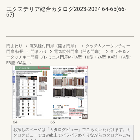
エクステリア総合カタログ2023-2024 64-65(66-
67)
門まわり
電気錠付門扉（開き門扉）
タッチ＆ノータッチキー
門扉 特長
門まわり
電気錠付門扉（開き門扉）
タッチ＆ノ
ータッチキー門扉 プレミエス門扉M-TA型･TB型・YA型･KA型・FA型･
FB型･GA型
64
65
お探しのページは「カタログビュー」でごらんいただけます。カ
タログビューではweb上でパラパラめくりながらカタログをごら