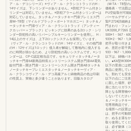
ア・ル・デコシリーズ）※ヴィア・ル・クラシコトラッドのH：
（M-TA・TB型
14サイズは、下シリンダーがありません。※防犯アラーム付きシ
価格表・寸法図は、
リンダーは対応していません。※防犯アラーム付きシリンダーは
PU空錠取付可能
対応していません。タッチ＆ノータッチキー門扉プレミエス門
バーサルデザイン
扉M--TB型（マイルドブラック＋ポートマホガニー）タッチ＆ノ
覧P.2724詳細納
ータッチキー門扉ヴィア・ル・クラシコトラッド（アンティー
門まわり・フェン
クカッパー＋ブラック）ピッキングに効果のある2ロック・シリ
UK3200_P.726
ンダー防犯性の高いリバーシブルキーシリンダーを使用し、H：
500※1・567・60
14以上のサイズは、上下2ロックシステムを採用しています。
933※2・967・1,
（ヴィア・ル・クラシコトラッドのH：14サイズと、その他門扉
把手が取り付きま
のH：12サイズは1ロック）侵入者が解錠して敷地内に侵入する
め、意匠が若干異なり
のに時間が掛かるため、より防犯性の高いシステムです。※シリ
933・967・1,00
ンダーは、CP-C認定相当品です。セキュリティタッチ&ノータ
以下は、鋳物パネ
ッチキー門扉64新商品特長エントリーシステム開き門扉AA電気
い。●KA型W300※4
錠付門扉︵開き門扉︶エントリーシステム開き門扉ABタッチ＆
以下の受扉には把
ノータッチキープレミエスタッチ＆ノータッチキーヴィア・
商品に使用してい
ル・クラシコヴィア・ル・デコ高級アルミ鋳物商品の色は印刷
ち、割れても安全
の性質上、実物と多少違うことがあります。旧版カタログ
以下の点にご注意
に面した場所、砂
扉に当たりガラス
障となる障害物や
しないでください
＆ノータッチキー
宅専用商品です。
る場所への設置は
は、把手の可動部
か、ぬるま湯をか
取り使用してくだ
は、必ず躯体（コ