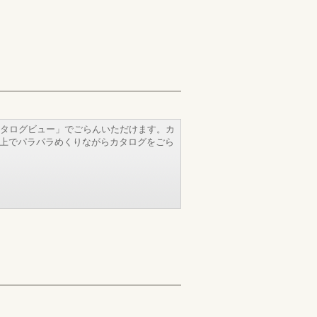
タログビュー」でごらんいただけます。カ
b上でパラパラめくりながらカタログをごら