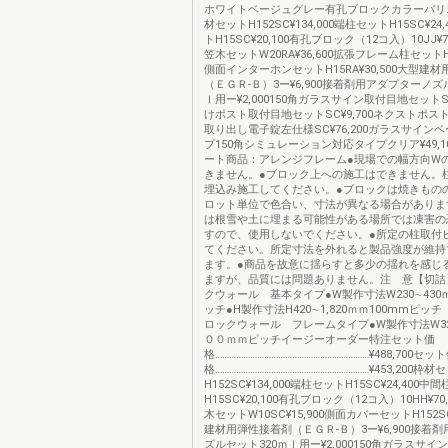
ホワイトベージュグレー有孔ブロックカラーバリ
材セットH152SC¥134,000端柱セットH15SC¥24
トH15SC¥20,100有孔ブロック（12コ入）10JJ¥
笠木セットW20RA¥36,600拡張フレーム柱セットH15
側面インターホンセットH15RA¥30,500大型建
（ＥＧＲ-Ｂ）3ー¥6,900接着剤用アダプターノズ
ｌ用ー¥2,000150角ガラスサイン取付目地セットSC
けポスト取付目地セットSC¥9,700ネクストポスト
取り出し電子錠左仕様SC¥76,200ガラスサイン
プ150角シミュレーション対応タイプクリア¥49,1
ート商品：アレンジフレーム●現場での幅方向W
きません。●ブロック上への施工はできません。
埋込み施工してください。●ブロックは焼きもの
ロット単位で色合い、寸法が異なる場合がありま
は根雪や土に埋まる可能性がある場所では凍害の
すので、使用しないでください。●所定の柱取付
てください。所定寸法を外れると製品強度が維持
ます。●商品を故意に揺らすと多少の揺れを感じ
ますが、品質には問題ありません。注 意【切詰
クウォール 基本タイプ●W製作寸法W230∼430
ッチ●H製作寸法H420∼1,820ｍｍ100mmピッ
ロックウォール フレームタイプ●W製作寸法W32
００ｍｍピッチイージーオーダー特注セット価
格…………………………………………………………¥488,700セッ
格…………………………………………………………¥453,200枠材
H152SC¥134,000端柱セットH15SC¥24,400中
H15SC¥20,100有孔ブロック（12コ入）10HH¥7
木セットW10SC¥15,900側面カバーセットH152SC
建材用弾性接着剤（ＥＧＲ-Ｂ）3ー¥6,900接着
ズルセット320ｍｌ用ー¥2,000150角ガラスサ