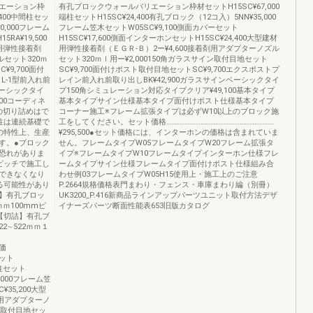
エーション枠
有孔ブロックウォールバリエーション枠材セットH15SC¥67,000
,400中間柱セッ
端柱セットH15SC¥24,400有孔ブロック（12コ入）5NN¥35,000
70,000フレーム
フレーム笠木セットW05SC¥9,100側面カバーセット
RA¥19,500
H15SC¥17,600側面インターホンセットH15SC¥24,400大型建材
材用弾性接着剤
用弾性接着剤（ＥＧＲ-Ｂ）2ー¥4,600接着剤用アダプターノズル
ルセット320ｍ
セット320ｍｌ用ー¥2,000150角ガラスサイン取付目地セット
¥9,700面付
SC¥9,700面付けポスト取付目地セットSC¥9,700エクスポストプ
L-1型前入れ前
レイン前入れ前取り出しBK¥42,900ガラスサインベーシックタイ
ベーシックタイ
プ150角シミュレーション対応タイプクリア¥49,100基本タイプ
00コーディネ
基本タイプサイン仕様基本タイプ面付けポスト仕様基本タイプ
の切り詰めはで
コーナー施工※フレーム拡張タイプは必ずW10以上のブロック施
柱は連続基礎で
工をしてください。セット価格…………………………………………………………
の特性上、生産
¥295,500●セット価格には、インターホンの価格は含まれていま
す。●ブロック
せん。フレームタイプW05フレームタイプW20フレーム拡張タ
恐れがありま
イプ※フレームタイプW10フレームタイプインターホン仕様フレ
ピッチで施工し
ームタイプサイン仕様フレームタイプ面付けポスト仕様組み合
できなくなり
わせ例03フレームタイプW05H15使用上・施工上のご注意
る可能性があり
P.2664規格価格表門まわり・フェンス・車庫まわり編（別冊）
】有孔ブロッ
UK3200_P.416新商品ラインアップパーツユニット取付方法デザ
ｍｍ100mmピ
イナーズパーツ断面性能表653旧版カタログ
チ【切詰】有孔ブ
2∼522ｍｍ１
ト価
セット
間柱セット
0,000フレーム笠
¥35,200大型
剤用アダプターノ
イン取付目地セッ