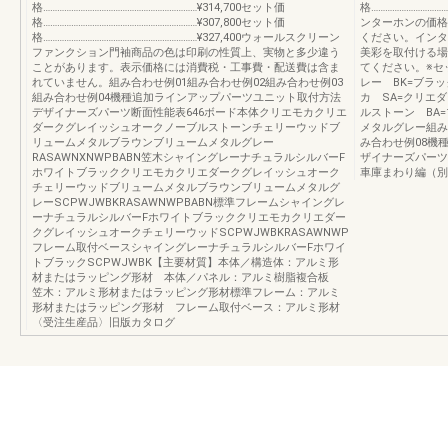
格…………………………………………………………¥314,700セット価
格…………………………
格…………………………………………………………¥307,800セット価
ンターホンの価格
格…………………………………………………………¥327,400ウォールスクリーン
ください。インタ
ファンクション門袖商品の色は印刷の性質上、実物と多少違う
美彩を取付ける場
ことがあります。表示価格には消費税・工事費・配送費は含ま
てください。※セ
れていません。組み合わせ例01組み合わせ例02組み合わせ例03
レー BK=ブラ
組み合わせ例04機種追加ラインアップパーツユニット取付方法
カ SA=クリエ
デザイナーズパーツ断面性能表646ボード本体クリエモカクリエ
ルストーン BA
ダークグレイッシュオークノーブルストーンチェリーウッドブ
メタルグレー組み
リュームメタルブラウンブリュームメタルグレー
み合わせ例08機
RASAWNXNWPBABN笠木シャイングレーナチュラルシルバーF
ザイナーズパーツ
ホワイトブラッククリエモカクリエダークグレイッシュオーク
車庫まわり編（別冊）
チェリーウッドブリュームメタルブラウンブリュームメタルグ
レーSCPWJWBKRASAWNWPBABN標準フレームシャイングレ
ーナチュラルシルバーFホワイトブラッククリエモカクリエダー
クグレイッシュオークチェリーウッドSCPWJWBKRASAWNWP
フレーム取付ベースシャイングレーナチュラルシルバーFホワイ
トブラックSCPWJWBK【主要材質】本体／構造体：アルミ形
材またはラッピング形材 本体／パネル：アルミ樹脂複合板
笠木：アルミ形材またはラッピング形材標準フレーム：アルミ
形材またはラッピング形材 フレーム取付ベース：アルミ形材
〈受注生産品〉旧版カタログ