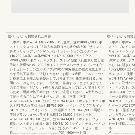
左ページから抽出された内容
右ページから抽出
〔本体〕本体W07H14BN¥186,000〔笠木〕笠木BK¥12,300〔ポ
〔本体〕本体W07H1
スト〕エクスポストFS前入れ前取り出しBK¥63,300〔サイン〕
スト〕プレイン前入
チタンサインデザインA150角シミュレーション対応タイプ̶
サインベーシック
¥46,200〔本体〕本体W07H14ＸN¥169,000〔笠木〕笠木
¥49,100〔本体〕
PW¥12,300〔ポスト〕ネクストポストL-1型前入れ前取り出し電
SC¥12,300
子錠左仕様WN¥91,200〔サイン〕ガラスバーサインプレート付
出し（右開き）SC
シミュレーション対応タイプWN¥54,900●施工の際の電気工事は
※BK¥9,800
必ず電気工事店にご依頼ください。お願い●表面にアルミニウム
字￥1,400）使
と樹脂による複合板を使用しておりますが、衝撃を受けると表
W07H14SA¥16
面にへこみを生じます。 部分的に修復することはできません
フレーム取付ベースW
のでご注意ください。●複合板の端面は角当てにより変形しやす
ト〕ネクストポス
いため、運搬や施工時には十分にご注意ください。●土留めとし
SC¥76,200
て使用することはできません。注 意〔本体〕本体
ターン集選択タイプS
W07H14RA¥169,000〔笠木〕笠木RA¥13,400〔ポスト〕エクスポ
N¥169,000〔
ストFS前入れ前取り出しBK¥63,300〔サイン〕切り文字サイン
付ベースW20SC¥
SDIN（ゴシック体）パターン集選択タイプSC¥43,900〔照明〕
ポストL-1型前入
美彩グラスウォールライト丸形SC¥25,000〔本体〕本体
ン〕ガラスバーサ
W07H14BA¥186,000〔笠木〕笠木BA¥14,800〔ポスト〕フラット
WN¥54,900〔
横型ポスト前入れ前取り出しBK¥56,100〔サイン〕チタンサイン
セット価格………………
ゴールド150角シミュレーション対応タイプ̶¥57,800セット価
格……………………………
格…………………………………………………………¥314,600セット価
格……………………………