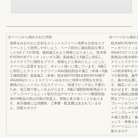
左ページから抽出された内容
右ページから抽出
境界をゆるやかに仕切るスリットスクリーン境界を仕切るスク
枕木材R7070H
リーンとして使用しやすいよう、ベース部分に連結部品を導入
ーンホワイト（エ
した3タイプが登場。連続施工がより簡単になりました。枕木材
4562H12クリエダ
R7070H18ブラック（エンボス調）直線施工とR施工に対応し、
新商品の枕木材R
エクステリアに個性をプラス。植栽などと絡めたちょっとした
スリットスクリー
スペースに設置するなど、ポイント使いに適しています。R施工
ァサードガーデン
に対応したスリットスクリーン4562連結部品Ｒ施工（本体＋R施
ンの枕木材Rをス
工補助部材）直線施工（本体）枕木材R7070枕木材R35165格子
プが新登場。扁平
45624562スリットスクリーンゆるやかに境界や空間を仕切る、
た。風や光を通し
横桟のないノイズレスなスクリーン。現場でピッチ出し不要の
す。幅広いピッチ
ため、短工期で美しく仕上がります。R施工補助部材新商品ライ
生かせます。直線
ンアップパーツユニット取付方法デザイナーズパーツ断面性能
やかな曲線は植栽
表618商品の色は印刷の性質上、実物と多少違うことがありま
間をプランニング
す。表示価格には消費税・工事費・配送費は含まれていませ
プレーンホワイト
ん。旧版カタログ
ック（エンボス調
ャイングレークリ
Ｒ施工使用上・施
ェンス・車庫まわり
プパーツユニット
版カタログ