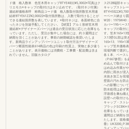
ド価 格入数単 色笠木用キャップ8TYE40□□¥5,3002※写真はク
ス2128端部キャッ
リエモカ※キャップの取付けはネジ止めです。（取付ネジ付属）
キャップストレート継
連結材価格表呼 称商品コード価 格入数取付箇所数笠木用連
8TYH55□□¥3,70
結材8TYE61ZZ¥2,00022※取付箇所数は、入数で取付けることが
ーベース納まり図30
できる連結箇所数を表しています。※取付ネジは、各面材色に合
W20：1975W40
ったネジを別途手配してください。【材質】アルミ形材笠木用
カバー195ベース1
連結材※デザイナーズパーツは過去の受注状況に応じた在庫をも
キャップの取付に
っています。ただし、受注が集中した場合には、約３週間ほど
す。笠木165×13
納期を頂くことがあります。事前の納期確認を推奨いたしま
ス13壁GL部は突
す。新商品ラインアップパーツユニット取付方法デザイナーズ
165×13、19
パーツ断面性能表614商品の色は印刷の性質上、実物と多少違う
ャップ笠木価格表
ことがあります。表示価格には消費税・工事費・配送費は含ま
現場判断で選択し
れていません。旧版カタログ
各１本、ベースＬ
（P.667参照
め込んで取付けま
はめ込み作業がや
内部に雨水が浸入
水抜き加工を現場
壁面の汚れを防止
への影響について
防水処理は必ず実施
浮遊感を兼ね備え
設壁への取付けも
キャップ・ストレ
ブラックSCBK
在庫をもっていま
週間ほど納期を頂
たします。規格価
冊）UK3200_P
ラインアップパー