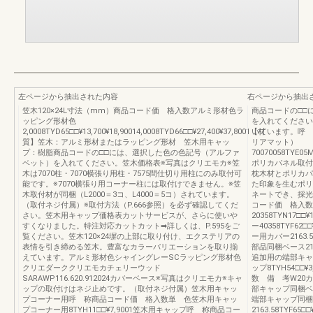
左ページから抽出された内容
右ページから抽出
笠木120×24L寸法（mm）商品コード価 格入数アルミ形材色ラ
商品コードの□□
ッピング形材色
を入れてください
2,0008TYD65□□¥13,700¥18,90014,0008TYD66□□¥27,400¥37,8001【材
いています。呼 
質】笠木：アルミ形材またはラッピング形材 笠木用キャッ
リアマット）
プ：樹脂商品コードの□□には、選択した色の色記号（アルファ
70070058TYE05M
ベット）を入れてください。笠木価格表※写真はクリエモカ※笠
ポリカパネル取付部
木は7070柱・7070横張り用柱・7575間仕切り用柱にのみ取付可
枕木材とポリカパ
能です。※7070横張り用コーナー柱には取付けできません。※笠
た印象を生むポリ
木取付材が同梱（L2000＝3コ、L4000＝5コ）されています。
ネートでき、採光
（取付ネジ付属）※取付方法（P.666参照）を必ず確認してくだ
コード価 格入数
さい。笠木用キャップ価格表カットサービスが、さらに使いや
20358TYN17□
すくなりました。特注対応カットカット➡詳しくは、P.595をご
ー40358TYF62
覧ください。笠木120×24塀の上部に取り付け、エクステリアの
ー用カバー2163.
表情を引き締める笠木。豊富なカラーバリエーションを取り揃
部品同梱ベース212
えています。アルミ形材色シャイングレーSCラッピング形材色
追加用の端部キャッ
クリエダーククリエモカチェリーウッド
ップ8TYH54□□
SARAWP116.620.912024カバーベース※写真はクリエモカ※キャ
数 備 考W20カバ
ップの取付けはネジ止めです。（取付ネジ付属）笠木用キャッ
部キャップ同梱ベース1
プコーナー用呼 称商品コード価 格入数単 色笠木用キャッ
端部キャップ同梱
プコーナー用8TYH11□□¥7,9001笠木用キャップ呼 称商品コー
2163.58TYF