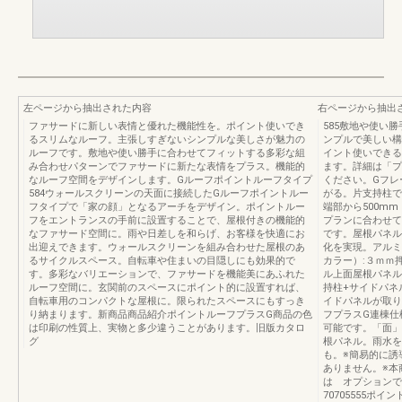
左ページから抽出された内容
右ページから抽出
ファサードに新しい表情と優れた機能性を。ポイント使いでき
585敷地や使い
るスリムなルーフ。主張しすぎないシンプルな美しさが魅力の
ンプルで美しい構
ルーフです。敷地や使い勝手に合わせてフィットする多彩な組
イント使いできる
み合わせパターンでファサードに新たな表情をプラス。機能的
ます。詳細は「プ
なルーフ空間をデザインします。Gルーフポイントルーフタイプ
ください。Gフレ
584ウォールスクリーンの天面に接続したGルーフポイントルー
がる。片支持柱で
フタイプで「家の顔」となるアーチをデザイン。ポイントルー
端部から500m
フをエントランスの手前に設置することで、屋根付きの機能的
プランに合わせて
なファサード空間に。雨や日差しを和らげ、お客様を快適にお
です。屋根パネル
出迎えできます。ウォールスクリーンを組み合わせた屋根のあ
化を実現。アルミ
るサイクルスペース。自転車や住まいの目隠しにも効果的で
カラー）:３ｍｍ
す。多彩なバリエーションで、ファサードを機能美にあふれた
ル上面屋根パネル
ルーフ空間に。玄関前のスペースにポイント的に設置すれば、
持柱+サイドパネ
自転車用のコンパクトな屋根に。限られたスペースにもすっき
イドパネルが取り
り納まります。新商品商品紹介ポイントルーフプラスG商品の色
フプラスG連棟仕
は印刷の性質上、実物と多少違うことがあります。旧版カタロ
可能です。「面」
グ
根パネル。雨水を
も。※簡易的に誘
ありません。※本
は オプションで
70705555ポ