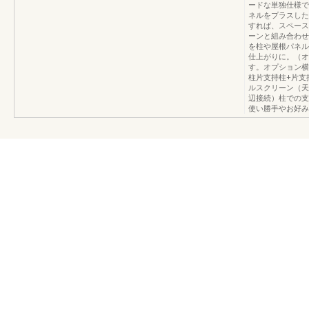
ードな単独仕様で
ネルをプラスした
すれば、スペース
ーンと組み合わせ
を柱や屋根パネル
仕上がりに。（オ
す。オプション横
柱片支持柱+片支
ルスクリーン（天
辺接続）柱での支
使い勝手やお好み