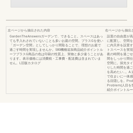
左ページから抽出された内容
右ページから抽出
GardenTheAnswersガーデンで、できること。スペースはあっ
設置の自由度が高
ても手入れされていないことも多いお庭の空間。プラスGを使い
に配置し、空間を
「ガーデン空間」としてしっかり間取ることで、理想のお庭で
に内天井を設置す
過ごす時間を実現しませんか。580機種追加商品紹介ポイントル
トスペースを実現
ーフプラスG商品の色は印刷の性質上、実物と多少違うことがあ
夜の時間を過ごせ
ります。表示価格には消費税・工事費・配送費は含まれていま
間をしっかり間仕
せん。L旧版カタログ
空間に。採光タイ
りした時間を過ご
を高めたい…。A
で住まいに一体感
る目隠しを。Pro
Problem|人
紹介ポイントルーフ