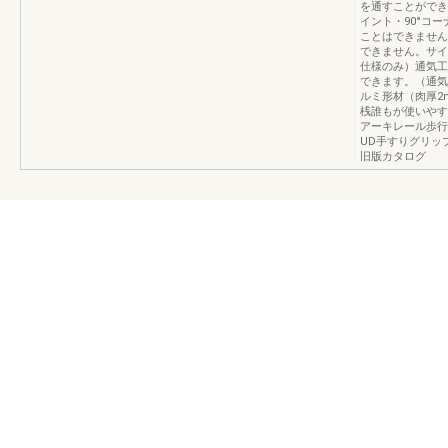
を通すことができ
イント・90°コ
ことはできません
できません。サイ
仕様のみ）通気工
できます。（通気
ルミ形材（肉厚2
桟誰もが使いやす
アーキレール歩行
UD手すりグリップ
旧版カタログ