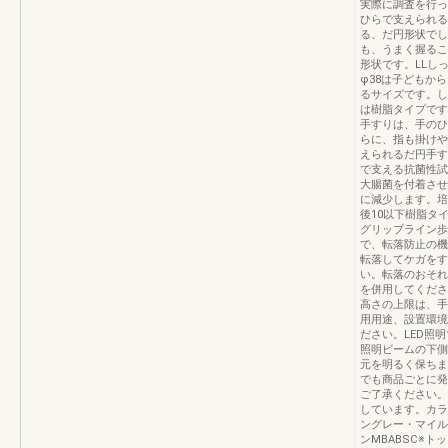
実際に調査を行っ
ひらで支えられる
る、だ円形状でし
も、うまく握るこ
形状です。LLし
φ38は子どもか
るサイズです。し
は樹脂タイプです
手すりは、手のひ
らに、指も掛けや
えられるだ円手す
で支える抗菌性試
大腸菌を付着させた
に減少します。培養時
後10以下樹脂タ
グリップライン歩
で、転落防止の機
転落してケガをす
い。転落のおそれ
を併用してくださ
高さの上限は、手
用用途、設置環境
ださい。LED照
照明ビームの下側
元を明るく保ちま
でも商品ごとに発
ご了承ください。
しています。カラ
ングレー・マイル
ンMBABSC※