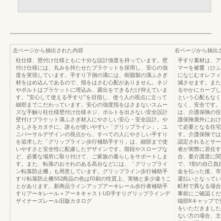
左ページから抽出された内容
右ページから抽出
柱仕様、壁付け仕様ともに十分な設計強度を持っています。壁
手すり素材は、ア
付け仕様には、丸みを持たせたブラケットを採用し、安心の強
マーを被覆（ひふ
度を実現しています。手すり下側の溝には、樹脂製の溝ふさぎ
になじむオレフィ
材をはめ込んであるので、指をはさむ心配がありません。ネジ
減させます。また
やボルトはブラケットに埋込み、露出をできるだけ抑えていま
るやかにカーブし
す。“安心して使える手すり”を目指し、使う人の視点に立って
という心配もなく
細部までこだわっています。安心の強度指をはさまないスムー
なく、安全です。
ズな手触り柱仕様壁付け仕様ネジ、ボルトを出さない安全設計
は、介護保険の住
壁付けブラケット溝ふさぎ材人にやさしい安心・安全設計。や
護保険屋外におけ
さしさをカタチに。誰もが使いやすい「グリップライン」。ユ
て必要となる住宅
ニバーサルデザインの視点から、すべての人にやさしい手すり
す。介護保険では
を追求した「グリップライン歩行補助手すり」は、細部まで使
認定されるとサー
いやすさと安全性に配慮したデザインです。階段やスロープな
者が実際に居住す
ど、必要な場所に取り付けて、ご家族の暮らしをサポートしま
合、要介護度に関
す。また、転落のおそれのある高台などには、「グリップライ
で、1割の自己負
ン転落防止柵」も用意しています。グリップライン歩行補助手
金を払った後、市
すり転落防止柵552商品の色は印刷の性質上、実物と多少違うこ
還払いとなってい
とがあります。新商品ラインアップアーキレール歩行者補助手
町村で異なる場合
すりアーキレール＋アーキキャストUD手すりグリップラインデ
事前にご確認くだ
ザイナーズレール旧版カタログ
端部Rキャップで
をいただきました
ない方の場合、主