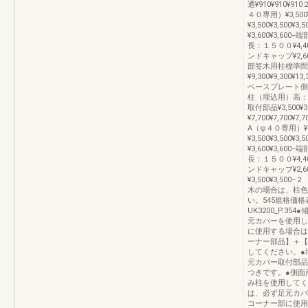
通¥910¥910
４０専用）¥3,500
¥3,500¥3,5
¥3,600¥3,60
長：１５００¥4,40
ンドキャップ¥2,6
部笠木用柱標準間
¥9,300¥9,300¥
ベースプレート側面用
柱（埋込用）高：１０
取付部品¥3,500¥
¥7,700¥7,7
A（φ４０専用）¥3,
¥3,500¥3,5
¥3,600¥3,60
長：１５００¥4,40
ンドキャップ¥2,60
¥3,500¥3,50
木の場合は、柱色
い。545規格価
UK3200_P.
元カバーを使用し
に使用する場合は
ーナー部品】＋【
してください。●
元カバー取付部品
つきです。●側面
み柱を使用してく
は、必ず足元カバ
コーナー部に使用