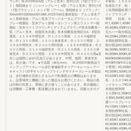
ウンP］WJH109GDA型（アルミ笠木）壁付け式（1型ブラケッ
ギ材長：１５００¥79
ト）階段納まり［シャイングレー］A型（アルミ笠木）壁付け式
生産品です。柱・
（1型ブラケット）エンド部（アール）階段納まり［ブラック］
ミ柱用樹脂柱用ブ
XNAA00102XNAA00158WJH237GM主要材質柱・アルミ笠木ア
イトブラウンP・
ルミ形材色柱・アルミ笠木ブラックオータムブラウンシャイン
準間 柱高：８００用
グレー樹脂柱・笠木アルミ形材＋オレフィン系エラストマー樹
¥11,400¥11,
脂柱・笠木ライトブラウンPミディアムブラウンP笠木切断長一
¥5,400¥5,400¥
覧（アルミ笠木、樹脂笠木共通）笠木切断長使用区分A・B型共
元カバー取付部品平地
通長：１１９８中間笠木：巾１２００用長：１３４９端部笠
¥4,200¥4,200
木：巾１３５０用長：１５００単体笠木：巾１５００用長：２
木用柱標準柱高：１０
３９８中間笠木：巾２４００用D型長：１９９８中間笠木：巾２
取付部品¥3,500¥
０００用長：２１４９端部笠木：巾２１５０用長：２３００単
¥6,900¥6,90
体笠木：巾２３００用長：３９９８中間笠木：巾４０００用●笠
¥4,800¥4,80
木には端部にφ5の孔加工があります。中間、端部、単体笠木
¥660¥660¥660
は、長さ違いです。●寸法図（単位mm） WJH007H新商品ラ
¥910¥910¥
インアップアーキレール歩行者補助手すりアーキレール＋アー
０専用）¥3,500¥
キキャストUD手すりグリップラインデザイナーズレール本製品
¥3,500¥3,5
は、歩行補助を目的とするもので転落防止の機能はありませ
¥3,600¥3,60
ん。設置場所と機能に合った製品をお選びください。商品の色
長：１５００¥4,40
は印刷の性質上、実物と多少違うことがあります。表示価格に
ンドキャップ¥2,6
は消費税・工事費・配送費は含まれていません。旧版カタログ
木用柱標準間 柱高：
００用¥10,700¥
０用¥5,800¥5,80
通ベースプレート平地用
¥9,100¥9,100
木用柱標準柱高：１０
取付部品¥3,500¥
¥7,400¥7,40
¥4,800¥4,80
¥6,400¥6,400