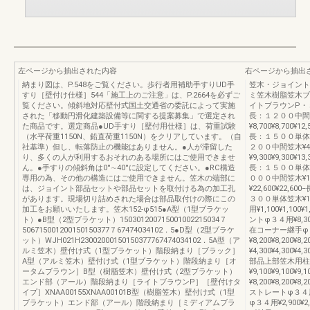
左ページから抽出された内容
右ページから抽出
納まり図は、P.548をご覧ください。歩行者用補助手すりUD手
笠木・ジョイント
すり［壁付け仕様］544「施工上のご注意」は、P.2664を必ずご
ミ笠木樹脂笠木ブ
覧ください。傾斜地対応壁付式国土交通省の委託によって実施
イトブラウンP・
された「移動円滑化建築設備等に関する提案募集」で選定され
長：１２００中間笠木
た商品です。選定商品●UD手すり［壁付用仕様］は、荷重試験
¥8,700¥8,700¥
（水平荷重1150N、鉛直荷重1150N）をクリアしています。（自
長：１５００単体笠木
社基準）但し、転落防止の機能はありません。●人が滞留した
２００中間笠木¥4,
り、多くの人が利用するおそれのある場所にはご使用できませ
¥9,300¥9,300¥
ん。●手すりの傾斜角は0°∼40°に設定してください。●RC構造
長：１５００単体笠木
専用の為、その他の構造にはご使用できません。笠木の端部に
０００中間笠木¥11
は、ジョイント部品セットや部品セットを取付ける為の加工孔
¥22,600¥22,6
があります。現場切り詰めされた場合は部品取付けの際にこの
３００単体笠木¥12
加工をお願いいたします。笠木152-φ515●A型（1型ブラケッ
用¥1,100¥1,100
ト）●B型（2型ブラケット）150301200715001002215034７
ントφ３４用¥8,300¥
506715001200150150377７67474034102．5●D型（2型ブラケ
在コーナー継手φ３４用
ット）WJH021H23002000150150377767474034102．5A型（ア
¥8,200¥8,20
ルミ笠木）壁付け式（1型ブラケット）階段納まり［ブラック］
¥4,300¥4,300¥
A型（アルミ笠木）壁付け式（1型ブラケット）階段納まり［オ
部品上部笠木用柱φ３４
ータムブラウン］B型（樹脂笠木）壁付け式（2型ブラケット）
¥9,100¥9,10
エンド部（アール）階段納まり［ライトブラウンP］［壁付けタ
¥8,200¥8,200¥
イプ］XNAA00155XNAA00101B型（樹脂笠木）壁付け式（1型
ストレートφ３４用¥7
ブラケット）エンド部（アール）階段納まり［ミディアムブラ
φ３４用¥2,900¥2,