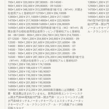
700×1,400￥320,000￥287,80005・09-14500・
12800×1,200￥21
900×1,400￥332,000￥299,80005・09-16500・
12900×1,200￥22
900×1,600￥348,500￥313,200呼称扉1枚寸法（W1×H）片開き
14700×1,400￥22
柱使用アルミ形材柱07-12700×1,200￥206,10008-
14800×1,400￥22
12800×1,200￥211,10009-12900×1,200￥217,10007-
14900×1,400￥
14700×1,400￥217,90008-14800×1,400￥223,90009-
FM1型TM1型
14900×1,400￥229,90008-16800×1,600￥236,80009-
錠付門扉︵開き門
16900×1,600￥240,800TM1型呼称扉1枚寸法（W2・W1×H）両
ノータッチキープ
開き親子仕様柱使用埋込使用ラッピング形材柱アルミ形材柱
ル・クラシコヴィ
04・08-12400・800×1,200￥254,700￥243,700￥214,70005・
07-12500・700×1,200￥254,800￥243,800￥214,80005・09-
12500・900×1,200￥261,600￥250,600￥221,60004・08-
14400・800×1,400￥267,500￥256,500￥224,30005・07-
14500・700×1,400￥267,400￥256,400￥224,20005・09-
14500・900×1,400￥274,200￥263,200￥231,00005・09-
16500・900×1,600￥287,300￥276,200￥240,900呼称扉1枚寸法
（W1×H）片開き柱使用ラッピング形材柱アルミ形材柱07-
12700×1,200￥185,300￥174,10008-
12800×1,200￥188,600￥177,40009-
12900×1,200￥192,100￥180,90007-
14700×1,400￥195,000￥184,00008-
14800×1,400￥198,500￥187,50009-
14900×1,400￥201,800￥190,80008-
16800×1,600￥208,700￥197,50009-
16900×1,600￥212,200￥201,00050表示価格には消費税・工事
費・配送費は含まれていません。新商品特長エントリーシステ
ム開き門扉AA電気錠付門扉︵開き門扉︶エントリーシステム開
き門扉ABタッチ＆ノータッチキープレミエスタッチ＆ノータッ
チキーヴィア・ル・クラシコヴィア・ル・デコ高級アルミ鋳物
旧版カタログ