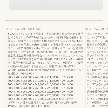
左ページから抽出された内容
右ページから抽出
■CAZAS＋/タッチキー門扉は、下記の部材を組み合わせて使用
本体アクセント色
してください。CAZAS+またはタッチキー門扉単独で使用する
についてTS1型、
場合＋＋④オプション部材①門扉部材※オプションCAZAS+また
色記号ヒンジ・調
はタッチキー門扉を室内から操作する場合＋③ワイヤレス解錠
整金具色色記号ク
ユニット①門扉部材※＋④オプション部材＋オプションは受注生
SCクリエラスク
産品です。①門扉部材 価格表価格は、ST親子錠、埋込使用は
ラックBKクリエ
固定式埋込金具を使用の場合※エントリーシステムのスタイルに
ラックBKクリエ
応じてP.53の加算額を各門扉部材価格に加えてください。■両開
PTブラックBK
き 親子仕様寸法図は、P.54をご覧ください。■片開き 柱使用
クブラックWTブ
※片開きの埋込施工はできません。呼称扉1枚寸法（W2・
ークシャイングレ
W1×H）両開き親子仕様柱使用埋込使用ラッピング形材柱アルミ
レーSCエクリュ
形材柱04・08-12400・
リュアイボリーE
800×1,200￥251,300￥240,300￥211,30005・07-12500・
ジ・調整金具色色
700×1,200￥251,300￥240,300￥211,30005・09-12500・
グレーSCクリエ
900×1,200￥258,500￥247,500￥218,50004・08-14400・
ックSTブラック
800×1,400￥264,000￥253,000￥220,80005・07-14500・
ナチュラルシルバ
700×1,400￥264,000￥253,000￥220,80005・09-14500・
調整金具色色記号
900×1,400￥271,200￥260,200￥228,00005・09-16500・
ンブラックDKブ
900×1,600￥284,400￥273,300￥238,000呼称扉1枚寸法
ンブラックDK■
（W1×H）片開き柱使用ラッピング形材柱アルミ形材柱07-
い。■片開き 柱
12700×1,200￥183,700￥172,50008-
上・施工上のご注意P