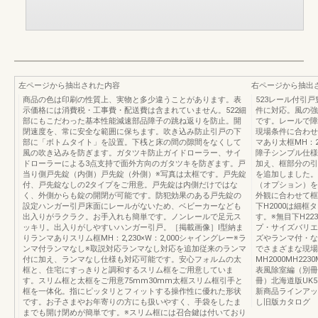
左ページから抽出された内容
右ページから抽出
商品の色は印刷の性質上、実物と多少違うことがあります。表
523レール付引
示価格には消費税・工事費・配送費は含まれていません。522細
件に対応。風の強
部にもこだわった基本性能減速部品障子の跳ね返りを防止。開
です。レールで障
閉速度を、常に安全な範囲に保ちます。吹き込み防止引戸の下
現場条件に合わせ
部に「ボトムタイト」を設置。下桟と床の間の隙間をなくして
マあり太框MH：2
風の吹き込みを防ぎます。ガタツキ防止ガイドローラー、サイ
障子シンプル仕様
ドローラーによる3点支持で面外方向のガタツキを防ぎます。戸
加え、框部分の引
当り側戸先錠（内側）戸先錠（外側）※写真は太框です。戸先錠
を追加しました。
付、戸先錠なしの2タイプをご用意。戸先錠は内側だけではな
（オプション）を
く、外側からも錠の開閉が可能です。防犯効果のある戸先錠の
外観に合わせて框の
設定ハンガー引戸床面にレールがないため、ベビーカーなども
下H2000は細框
出入りがラクラク。お手入れも簡単です。ノンレールで足元ス
す。※無目下H22
ッキリ。出入りがしやすいハンガー引戸。［掲載画像］Ⅰ型納ま
プ・サイズバリエ
りランマありスリム框MH：2,230×W：2,000シャイングレー※ラ
ズやランマ付・な
ンマ付ランマなし※取説対応ランマなし対応を追加従来のランマ
でさまざまな現場
付に加え、ランマなし仕様も対応可能です。安心フォルムの太
MH2000MH223
框と、住宅にすっきりと調和するスリム框をご用意していま
表風除室編（別冊）
す。スリム框と太框をご用意75mm30mm太框スリム框引手と
冊）北海道版UK51
框を一体化。指にピッタリとフィットする操作性に優れた形状
新商品ラインアッ
です。お子さまやお年寄りの方にも扱いやすく、手袋をしたま
し旧版カタログ
までも開け閉めが簡単です。※スリム框には召合鍵は付いており