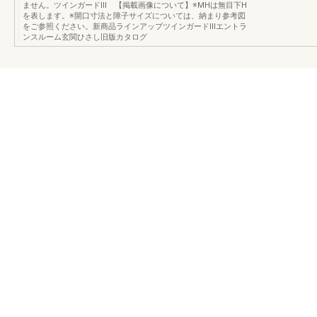
ません。ツインガードⅢ 【掲載画像について】※MHは無目下H
を表します。※開口寸法と障子サイズについては、納まり参考図
をご参照ください。新商品ラインアップツインガードⅢエントラ
ンスルーム玄関ひさし旧版カタログ