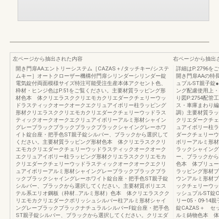
左ページから抽出された内容
右ページから抽出
開き門扉AAエントリーシステム［CAZAS＋/タッチキー/システ
詳細はP.2796
ムキー］オートクローザー機構付門扉シリンダーシリンダー錠
開き門扉AAの特
電気錠付両面模様サイズ特注可能受注生産本体アクセント色、
ュプルST親子錠
枠材・ヒンジ色はP.51をご覧ください。主要材質ラッピング形
ング配慮使用上・施
材色本 体クリエラスククリエモカクリエダークチェリーウッ
り図P.2754配
ドラスティックオークオークエクリュアイボリー柱ラッピング
ス・車庫まわり編（
形材クリエラスククリエモカクリエダークチェリーウッドラス
調）主要材質ラッ
ティックオークオークエクリュアイボリーアルミ形材シャイン
クリエダークチェ
グレーブラックブラックブラックブラックシャイングレーホワ
ュアイボリー柱ラ
イト錠台座・把手色ST親子錠シルバー、ブラックから選択して
ダークチェリーウ
ください。主要材質ラッピング形材色本 体クリエラスククリ
ボリーアルミ形材
エモカクリエダークチェリーウッドラスティックオークオーク
ラックシャイング
エクリュアイボリー柱ラッピング形材クリエラスククリエモカ
ー、ブラックから
クリエダークチェリーウッドラスティックオークオークエクリ
色本 体ブリュー
ュアイボリーアルミ形材シャイングレーブラックブラックブラ
ラッピング形材ブ
ックブラックシャイングレーホワイト錠台座・把手色ST親子錠
ウンアルミ形材ブ
シルバー、ブラックから選択してください。主要材質ポリエス
ックチェリーウッ
テル系エリオ鋼板（枠材…アルミ形材）色本 体クリエラスクク
ッシュプルST錠C
リエモカクリエダークポリッシュシルバー柱アルミ形材シャイ
リー05・09-1
ングレーブラックブラックナチュラルシルバーF錠台座・把手色
錠CAZAS＋ セ
ST親子錠シルバー、ブラックから選択してください。クリエダ
ルミ鋳物色本 体