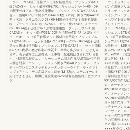
ーク05・09-14親子仕様アルミ形材柱使用錠：プッシュプルST
ーウッドラスティ
錠CAZAS＋ セット価格¥399,700ポリッシュシルバー05・09-
ピング形材クリエ
14親子仕様アルミ形材柱使用錠：プッシュプルST錠CAZAS＋
ドラスティックオ
セット価格¥399,700開き門扉AAFM1型（木調）開き門扉AAYS1
ャイングレーブラ
型（木調）クリエラスク05・09-14親子仕様アルミ形材柱使用
ーホワイト錠台座
錠：プッシュプルST錠CAZAS＋ セット価格¥338,100オーク
択してください。
05・09-14親子仕様アルミ形材柱使用錠：プッシュプルST錠
ク05・09-1
CAZAS＋ セット価格¥338,100開き門扉AATS1型（木調）クリ
ッシュプルST錠C
エモカ05・09-14親子仕様アルミ形材柱使用錠：プッシュプル
09-14親子仕
ST錠CAZAS＋ セット価格¥327,900オーク05・09-14親子仕様
シュプルST錠CAZ
アルミ形材柱使用錠：プッシュプルST錠CAZAS＋ セット価格
ル呼称Ｈ：12用Ｈ
¥327,900商品の色は印刷の性質上、実物と多少違うことがあり
好みのパネルを選
ます。表示価格には消費税・工事費・配送費は含まれていませ
す。●W04、0
ん。48新商品特長エントリーシステム開き門扉AA電気錠付門扉
表はP.50∼53
︵開き門扉︶エントリーシステム開き門扉ABタッチ＆ノータッ
AAMM1型（メタ
チキープレミエスタッチ＆ノータッチキーヴィア・ル・クラシ
子仕様アルミ形材
コヴィア・ル・デコ高級アルミ鋳物FM1型はシステムキーの対
ト価格¥347,90
応はできません。耐風圧強度風速34m/秒相当施錠時旧版カタロ
ミ形材柱使用錠：
グ
¥347,900T
す。オーナメン
¥22,300MM
す。オーナメン
¥22,30049
扉︵開き門扉︶エ
ッチキープレミエ
シコヴィア・ル・
ムキーの門扉本体
との互換性はありま
MM1型CAZAS＋
●●●●対応なし