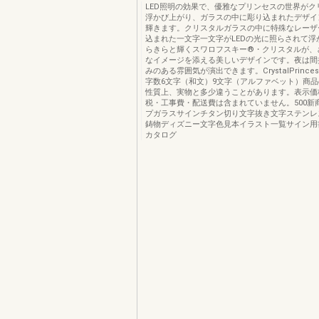
LED照明の効果で、優雅なプリンセスの世界がク
浮かび上がり、ガラスの中に彫り込まれたデザイ
輝きます。クリスタルガラスの中に特殊なレーザ
込まれた一文字一文字がLEDの光に照らされて浮
らきらと輝くスワロフスキー®・クリスタルが、
なイメージを添える美しいデザインです。夜は間
みのある雰囲気が演出できます。CrystalPrinces
字数6文字（和文）9文字（アルファベット）商
性質上、実物と多少違うことがあります。表示価
税・工事費・配送費は含まれていません。500新
プガラスサインチタン切り文字抜き文字ステンレ
鋳物ディズニー文字色見本イラスト一覧サイン用
カタログ