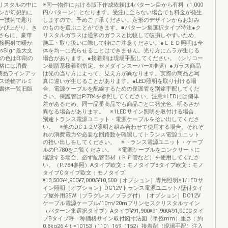
リスタルの中に
※同一物件における版下作成依頼は4パターン目から有料（1,000
ンが幻想的に
円/パターン）となります。受注に至らない場合でも料金が発生
ー技術で彫り
しますので、予めご了承ください。定形のデザインからお好み
かび上がり、き
のものを選ぶことができます。■パターン集選択タイプ特注●ク
さらに、豪華
リスタルガラスは通常のガラスと比較して破損しやすいため、
接照射で暖か
施工・取り扱いに際して特にご注意ください。●ＬＥＤ照明は全
sSign最大文
体を均一に光らせることはできません。光り方にムラが生じる
品の色は印刷の
場合があります。●接着剤は現場手配してください。（シリコー
格には消費
ン樹脂系接着剤指定。セメダインスーパーX推奨）●ガラス商品
商品ラインアッ
は光の当り方によって、見え方が異なります。実際の商品と写
ス焼物アルミ
真に違いが生じることがあります。●LED照明を取り付ける場
書体一覧旧版
合、電源ケーブルを配線するための保護管を別途手配してくだ
さい。保護管はP.784を参照してください。注意※LEDには個体
差があるため、同一品番商品でも商品ごとに発光色、明るさが
異なる場合があります。 ※1LEDサイン照明を取付ける場合、
別途トランス電源ユニット・電源ケーブルを拾い出してくださ
い。 ※他のDC１２V照明と組み合わせて使用する場合、それぞ
れの消費電力や必要な回路数を確認してトランス電源ユニット
の拾い出しをしてください。 ※トランス電源ユニット・ケーブ
ルのP.780をご覧ください。 ※電源ケーブルをコンクリートに
埋設する場合、必ず配管部材（ＰＦ管など）を使用してくださ
い。（P.784参照）Aタイプ欧文：モノタイプBタイプ欧文：モノ
タイプCタイプ欧文：モノタイプ
¥13,500¥4,900¥7,000/¥10,500［オプション］専用照明※1/LEDサ
イン照明［オプション］DC12Vトランス電源ユニット/壁付タイ
プ屋外用35W（プラグレス／プラグ付）［オプション］DC12V
ケーブル電源ケーブル/10m/20mプリンセスクリスタルサイン
（パターン集選択タイプ）Aタイプ¥91,900¥91,900¥91,900Cタイ
プBタイプ呼 称価格サイン取付図寸法図（単位mm）重さ：約
0.8kg26.4ｔ=10153（110）169（152）接着剤（現場手配）注入