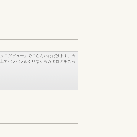
タログビュー」でごらんいただけます。カ
b上でパラパラめくりながらカタログをごら