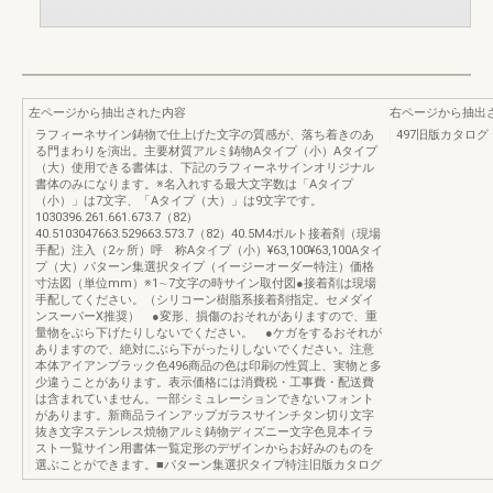
左ページから抽出された内容
右ページから抽出
ラフィーネサイン鋳物で仕上げた文字の質感が、落ち着きのあ
497旧版カタログ
る門まわりを演出。主要材質アルミ鋳物Aタイプ（小）Aタイプ
（大）使用できる書体は、下記のラフィーネサインオリジナル
書体のみになります。※名入れする最大文字数は「Aタイプ
（小）」は7文字、「Aタイプ（大）」は9文字です。
1030396.261.661.673.7（82）
40.5103047663.529663.573.7（82）40.5M4ボルト接着剤（現場
手配）注入（2ヶ所）呼 称Aタイプ（小）¥63,100¥63,100Aタイ
プ（大）パターン集選択タイプ（イージーオーダー特注）価格
寸法図（単位mm）※1∼7文字の時サイン取付図●接着剤は現場
手配してください。（シリコーン樹脂系接着剤指定。セメダイ
ンスーパーX推奨） ●変形、損傷のおそれがありますので、重
量物をぶら下げたりしないでください。 ●ケガをするおそれが
ありますので、絶対にぶら下がったりしないでください。注意
本体アイアンブラック色496商品の色は印刷の性質上、実物と多
少違うことがあります。表示価格には消費税・工事費・配送費
は含まれていません。一部シミュレーションできないフォント
があります。新商品ラインアップガラスサインチタン切り文字
抜き文字ステンレス焼物アルミ鋳物ディズニー文字色見本イラ
スト一覧サイン用書体一覧定形のデザインからお好みのものを
選ぶことができます。■パターン集選択タイプ特注旧版カタログ