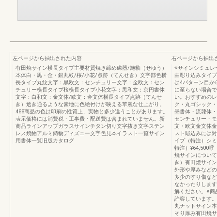
左ページから抽出された内容
右ページから抽出
有田焼サイン横長タイプ主要材質焼き締め磁器/施釉（せゆう）
※サインシミュレ
本体白・黒・金・銀丸紋/桜/小花/点跡（てんせき）文字部色横
由彫り込みタイプ
長タイプ丸紋文字：黒欧文：センチュリー文字：金欧文：セン
は4パターン目か
チュリー横長タイプ桜横長タイプ小花文字：黒和文：京円書体
に至らない場合で
文字：白和文：金文体/欧文：金文体横長タイプ点跡（てんせ
い。おすすめのレ
き）透き通るような素地に色絵付けが映える華麗な仕上がり。
ク・丸ゴシック・
488商品の色は印刷の性質上、実物と多少違うことがあります。
墨書体・流隷体・
表示価格には消費税・工事費・配送費は含まれていません。新
センチュリー・モ
商品ラインアップガラスサインチタン切り文字抜き文字ステン
文・欧文金文体金
レス焼物アルミ鋳物ディズニー文字色見本イラスト一覧サイン
スト彫込みには対
用書体一覧旧版カタログ
イプ（特注）シミ
特注）¥64,5
焼サインについて
き）有田焼サイン
外形や厚みなどの
多少のすり傷など
なかったりします
解ください。※商
許容しています。25
丸ナットサイン本
そり厚み有田焼サ