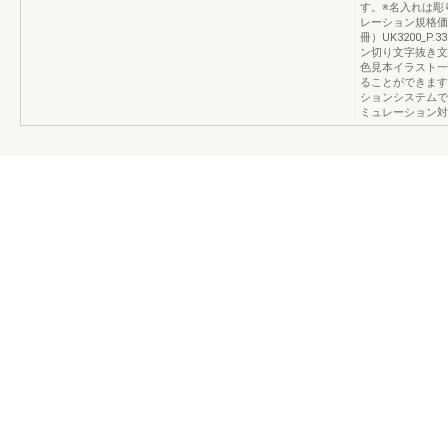
す。※名入れは彫
レーション規格価
冊）UK3200_P
ン切り文字抜き文
色見本イラスト一
ることができます
ションシステムで
ミュレーション対