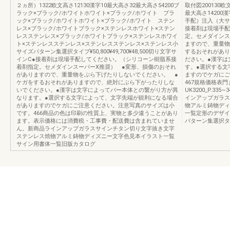
２ヵ所）1322欧文高さ12130漢字10最大高さ32最大高さ54200ブ
取付図200130
ラック×ブラック/ホワイトホワイト×ブラック/ホワイト ブラ
最大高さ14200漢
ック×ブラック/ホワイトホワイト×ブラック/ホワイト ステン
手配）注入（大サ
レス×ブラック/ホワイトブラック×ステンレスホワイト×ステン
接着剤は現場手配
レスステンレス×ブラック/ホワイトブラック×ステンレスホワイ
定。セメダインス
ト×ステンレスステンレス×ステンレスステンレス×ステンレス小
ますので、重量物
サイズパターン集選択タイプ¥50,800¥49,700¥48,500切り文字サ
するおそれがあり
インC●接着剤は現場手配してください。（シリコーン樹脂系接
ださい。●漢字は
着剤指定。セメダインスーパーX推奨） ●変形、損傷のおそれ
す。●選択する文
がありますので、重量物をぶら下げたりしないでください。 ●
ますのでケガにご
ケガをするおそれがありますので、絶対にぶら下がったりしな
467規格価格表
いでください。●漢字は文字によってバー本体との繋がり方が異
UK3200_P.3
なります。●選択する文字によって、文字先端が鋭利になる場合
インアップガラス
がありますのでケガにご注意ください。注意写真のサイズは小
物アルミ鋳物ディ
です。466商品の色は印刷の性質上、実物と多少違うことがあり
一覧定形のデザイ
ます。表示価格には消費税・工事費・配送費は含まれていませ
パターン集選択タ
ん。新商品ラインアップガラスサインチタン切り文字抜き文字
ステンレス焼物アルミ鋳物ディズニー文字色見本イラスト一覧
サイン用書体一覧旧版カタログ