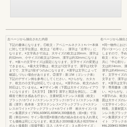
左ページから抽出された内容
右ページから抽出
下記の書体になります。①欧文：アベニールネクスト※バー本体
※同一物件におけ
に対して文字位置は、欧文は『右寄り』、漢字は『左寄り』に
円/パターン）と
なります。※文字高さ寸法は、大サイズの欧文は20mm、漢字は
しますので、予め
約52mm、小サイズの欧文は12mm、漢字は約32mmになりま
欧文：ギル・サン
す。※個々の文字サイズは固定になります。文字サイズの変更は
共に『中心割り』
できません。※最大文字数は、欧文は12文字まで、漢字は3文字
文は約14mm、
までで、文字は1段ずつのみになります。※漢字は文字によって
漢字は約45mm
確認しづらい場合があります。②漢字：新ゴM（ゴシック体）
す。文字サイズの
下記のデザイン例を参考にしてください。※ひらがな、カタカ
文字まで、漢字は
ナ、欧文の小文字は対応していません。※漢字のみ、欧文のみの
す。※漢字は文字
対応はしていません。■デザイン例（下図は大サイズのレイアウ
字：専用書体（漢
トになります）【大文字】【数字】漢字と英語を併記し、二層
い。※ひらがな、
構造で奥行き感ある佇まい。主要材質ステンレス前面（欧文）
※漢字のみ、欧文
ブラック/ホワイト/ステンレスブラック/ホワイト/ステンレス後
図は大サイズのレ
面（漢字）色本体・文字ステンレス+ブラックブラック+ステン
り文字サインDシ
レスホワイト+ブラックブラック+ホワイト呼 称大サイズパタ
特長。主要材質ス
ーン集選択タイプ¥56,600¥55,400¥54,300価格色（前×後）寸法
ンレス色ブラック
図（単位mm）サイン取付図※前後の色の組み合わせを入れ替え
ーン集選択タイプ
ても価格は同じになります。欧文高さ20300最大高さ82370Ｍ４
イト ブラックホ
ボルト接着剤（現場手配）注入（大サイズ：３ヵ所小サイズ：
¥46,200¥43,