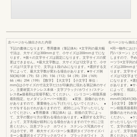
左ページから抽出された内容
右ページから抽出
下記の書体になります。専用書体（筆記体A）※文字列の最大幅
※同一物件におけ
寸法は、大サイズは300mmまで、小サイズは200mmまでにな
円/パターン）と
ります。※個々の文字サイズは固定になります。文字サイズの変
しますので、予め
更はできません。※最大文字数は、大サイズは12文字まで、小サ
ーツラ※文字列の
イズは11文字までで、文字は１段のみになります。※選択する文
イズは200mm
字によって、最大文字数が変わる場合があります。■サイズ例
ります。文字サイ
50(36)108（79）53（39）156（112）54（39）234（169）
イズは12文字ま
66（46）294（199）【数字】【大文字】【小文字】単位：
になります。※選
mm()は小サイズの寸法文字だけが印象的に現れる筆記体のサイ
があります。■サ
ン。主要材質ステンレス本体・文字ブラック/ホワイト/ステン
によって、視認し
レス色●接着剤は現場手配してください。（シリコーン樹脂系接
ン例単位：
着剤指定。セメダインスーパーX推奨） ●変形、損傷のおそれ
mm41(30)41(30)4
がありますので、重量物をぶら下げたりしないでください。 ●
【小文字】【数字
ケガをするおそれがありますので、絶対にぶら下がったりしな
ーン樹脂系接着剤
いでください。●専用書体（筆記体A）は、前後の文字によっ
損傷のおそれがあ
て、文字の繋がり方が変わる場合があります。●選択する文字に
ください。 ●ケ
よって、文字先端が鋭利になる場合がありますのでケガにご注
がったりしないで
意ください。注意ブラック ホワイト ステンレス写真のサイ
て、文字の繋がり
ズは小です。呼 称大サイズパターン集選択タイプ小サイズパ
よって、文字先端
ターン集選択タイプブラックホワイト ブラックホワイト ス
意ください。注意