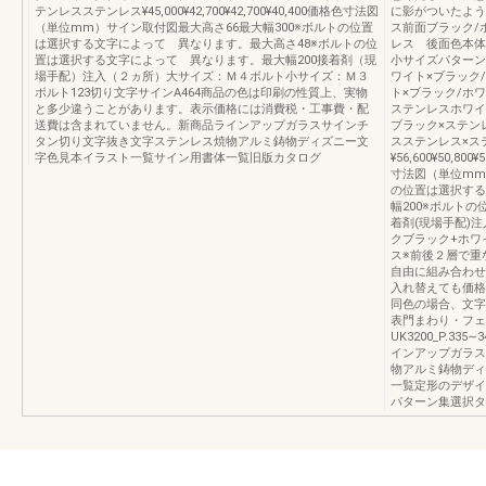
テンレスステンレス¥45,000¥42,700¥42,700¥40,400価格色寸法図
に影がついたよう
（単位mm）サイン取付図最大高さ66最大幅300※ボルトの位置
ス前面ブラック/
は選択する文字によって 異なります。最大高さ48※ボルトの位
レス 後面色本体
置は選択する文字によって 異なります。最大幅200接着剤（現
小サイズパターン
場手配）注入（２ヵ所）大サイズ：Ｍ４ボルト小サイズ：Ｍ３
ワイト×ブラック
ボルト123切り文字サインA464商品の色は印刷の性質上、実物
ト×ブラック/ホ
と多少違うことがあります。表示価格には消費税・工事費・配
ステンレスホワイ
送費は含まれていません。新商品ラインアップガラスサインチ
ブラック×ステン
タン切り文字抜き文字ステンレス焼物アルミ鋳物ディズニー文
スステンレス×ス
字色見本イラスト一覧サイン用書体一覧旧版カタログ
¥56,600¥50,800
寸法図（単位mm
の位置は選択する
幅200※ボルト
着剤(現場手配)注
クブラック+ホワ
ス※前後２層で重
自由に組み合わせ
入れ替えても価格
同色の場合、文字
表門まわり・フェ
UK3200_P.3
インアップガラス
物アルミ鋳物ディ
一覧定形のデザイ
パターン集選択タ