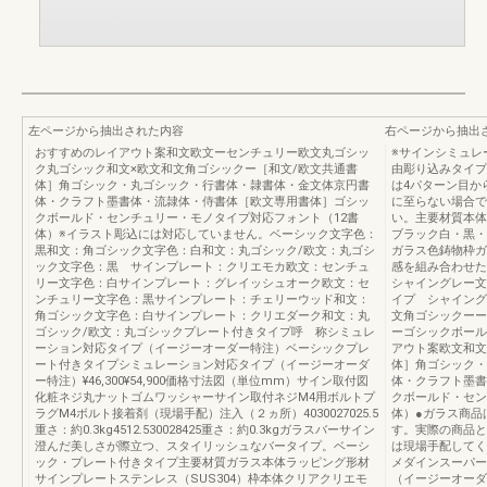
左ページから抽出された内容
右ページから抽出
おすすめのレイアウト案和文欧文ーセンチュリー欧文丸ゴシッ
※サインシミュレ
ク丸ゴシック和文×欧文和文角ゴシックー［和文/欧文共通書
由彫り込みタイプ
体］角ゴシック・丸ゴシック・行書体・隷書体・金文体京円書
は4パターン目か
体・クラフト墨書体・流隷体・侍書体［欧文専用書体］ゴシッ
に至らない場合で
クボールド・センチュリー・モノタイプ対応フォント（12書
い。主要材質本体
体）※イラスト彫込には対応していません。ベーシック文字色：
ブラック白・黒・
黒和文：角ゴシック文字色：白和文：丸ゴシック/欧文：丸ゴシ
ガラス色鋳物枠ガ
ック文字色：黒 サインプレート：クリエモカ欧文：センチュ
感を組み合わせた
リー文字色：白サインプレート：グレイッシュオーク欧文：セ
シャイングレー文
ンチュリー文字色：黒サインプレート：チェリーウッド和文：
イプ シャイング
角ゴシック文字色：白サインプレート：クリエダーク和文：丸
文角ゴシックーー
ゴシック/欧文：丸ゴシックプレート付きタイプ呼 称シミュレ
ーゴシックボール
ーション対応タイプ（イージーオーダー特注）ベーシックプレ
アウト案欧文和文
ート付きタイプシミュレーション対応タイプ（イージーオーダ
体］角ゴシック・
ー特注）¥46,300¥54,900価格寸法図（単位mm）サイン取付図
体・クラフト墨書
化粧ネジ丸ナットゴムワッシャーサイン取付ネジM4用ボルトプ
クボールド・セン
ラグM4ボルト接着剤（現場手配）注入（２ヵ所）4030027025.5
体）●ガラス商品
重さ：約0.3kg4512.530028425重さ：約0.3kgガラスバーサイン
す。実際の商品と
澄んだ美しさが際立つ、スタイリッシュなバータイプ。ベーシ
は現場手配してく
ック・プレート付きタイプ主要材質ガラス本体ラッピング形材
メダインスーパー
サインプレートステンレス（SUS304）枠本体クリアクリエモ
（イージーオーダ