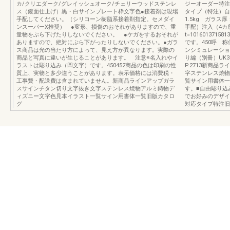
カ/クリエダーク/グレイッシュオーク/チェリーウッドステンレ
ジーオーダー特注）¥6
ス（鏡面仕上げ）黒・白サインプレート枠文字色●接着剤は現場
タイプ（特注）自
手配してください。（シリコーン樹脂系接着剤指定。セメダイ
1.5kg ガラス厚：
ンスーパーX推奨） ●変形、損傷のおそれがありますので、重
手配）注入（4カ
量物をぶら下げたりしないでください。 ●ケガをするおそれが
t=10160137
ありますので、絶対にぶら下がったりしないでください。●ガラ
です。450呼 
ス商品は光の当たり方によって、見え方が異なります。実際の
ンシミュレーショ
商品と写真に違いが生じることがあります。 注意※名入れやイ
り編（別冊）UK32
ラストは彫り込み（凹文字）です。450452商品の色は印刷の性
P.2713新商
質上、実物と多少違うことがあります。表示価格には消費税・
字ステンレス焼物
工事費・配送費は含まれていません。新商品ラインアップガラ
覧サイン用書体一
スサインチタン切り文字抜き文字ステンレス焼物アルミ鋳物デ
す。■自由彫り込
ィズニー文字色見本イラスト一覧サイン用書体一覧旧版カタロ
でお好みのデザイ
グ
対応タイプ特注旧