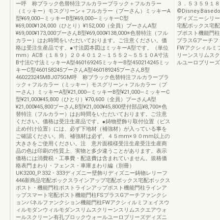
ー呼 称ブラック色替特注フルカラーブラック＋フルカラー
３．５３５９１８
（ミッキー）モスグリーン＋フルカラー（プーさん）ミッキーA
©Disney.Basedo
型¥69,000―ミッキーB型¥69,000―ミッキーC型
ディズニーシリー
¥69,000¥124,000（ひとり）¥152,000（全員）プーさんA型
宅配ボックス宅配
¥69,000¥173,000プーさんB型¥69,000¥138,000※色替特注（フル
プポスト機能門柱
カラー）はお時間をいただいております。ご注意ください。価
プラスGアーチフ
格は受注生産品です。●寸法図本図はミッキーA型です。（単位
FWアクシィルミ
mm）ACB（１８９）２０４０１２∼１５５２∼５５１０A寸法
リーンスリムスク
B寸法C寸法ミッキーA型460169245ミッキーB型450214245ミッ
ルユーロブリーズ
キーC型460158245プーさんA型460189245プーさんB型
460223245MBJ075GM呼 称ブラック色替特注フルカラーブラ
ック＋フルカラー（ミッキー）モスグリーン＋フルカラー（プ
ーさん）ミッキーA型¥21,000―ミッキーB型¥21,000―ミッキーC
型¥21,000¥45,800（ひとり）¥70,600（全員）プーさんA型
¥21,000¥45,800プーさんB型¥21,000¥45,800壁付部品¥8,700※色
替特注（フルカラー）はお時間をいただいております。ご注意
ください。価格は受注生産品です。●鋳物壁飾り取付位置（ビス
止め付け位置）には、必ず下地材（補強材）が入っている事を
ご確認ください。尚、補強材は必ず、４５mm×９０mm以上の
大きさをご使用ください。注 意片面模様受注生産受注生産商
品の色は印刷の性質上、実物と多少違うことがあります。表示
価格には消費税・工事費・配送費は含まれていません。規格価
格表門まわり・フェンス・車庫まわり編（別冊）
UK3200_P.332・333ディズニー壁飾りディズニー鋳物レリーフ
446新商品宅配ボックスラインアップ宅配ボックス宅配ボックス
ポスト・機能門柱ポストラインアップポスト機能門柱ラインア
ップスマート宅配ポスト機能門柱FSプラスGアーチファンクシ
ョンパネルファンクション機能門柱FWアクシィルミフェイスウ
ィルモダンウィルモダンスリムスクリーンスリムスクエアウォ
ールスクリーン有孔ブロックウォールユーロブリーズディズニ