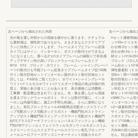
左ページから抽出された内容
右ページから抽出
光や風を通し外部からの視線を緩やかに遮ります。ナチュラル
※セット価格明細
な素材感は、個性的でありながら、さまざまなエクステリアプ
ックRA=クリエモ
ランに自然にフィットします。フレームタイプとフレーム拡張
わせ例-2セット価格…
タイプにはサイン、インターホン、ポストの取付けができるよ
合わせ例-3セット価格
うになりました。選べる2つのタイプフレームの縁取りで存在感
材セットH15×2
アップデザイン性の高いブロックウォールフレームタイプ
ブロック（12コ入
W10 H15 ブロック：ホワイト フレーム：シャイングレーパ
ーム柱セットH15
ーツの取付けも可能フレーム拡張タイプフレームタイプ拡150角
弾性接着剤（ＥＧ
サイン取付目地セットインターホン面付ポスト取付目地セット
320ｍｌ用ー1
詳しくは、P.650をご覧ください。ホワイト×シャイングレーホ
取付目地セットS
ワイト×クリエモカホワイト×クリエダーク商品の色は印刷の性
左仕様SCガラス
質上、実物と多少違うことがあります。表示価格には消費税・
ン対応タイプクリ
工事費・配送費は含まれていません。光・風を通しながら視線
材セットH15SC
を遮るブロックウォールポスト、サインは取付可能に、インタ
×5NNフレーム笠
ーホンは内蔵可能に。施工の手間も削減し、さらに便利になり
インターホンセッ
ました。有孔ブロックウォール434新商品宅配ボックスラインア
×2ー接着剤用アダ
ップ宅配ボックス宅配ボックスポスト・機能門柱ポストライン
サイン取付目地セ
アップポスト機能門柱ラインアップスマート宅配ポスト機能門
スポストプレイン
柱FSプラスGアーチファンクションパネルファンクション機能
タイプ150角シ
門柱FWアクシィルミフェイスウィルモダンウィルモダンスリム
セット価格………………
スクリーンスリムスクエアウォールスクリーン有孔ブロックウ
方向Wの切り詰め
ォールユーロブリーズディズニーオーナメント旧版カタログ
せん。柱は連続基