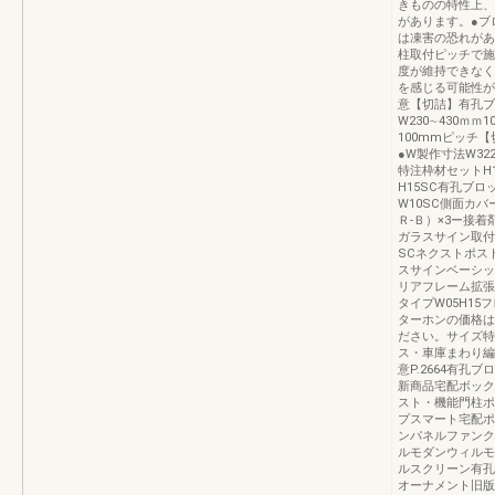
きものの特性上、
があります。●ブ
は凍害の恐れがあ
柱取付ピッチで施
度が維持できなく
を感じる可能性
意【切詰】有孔ブ
W230∼430ｍｍ
100mmピッチ
●W製作寸法W3
特注枠材セットH1
H15SC有孔ブロ
W10SC側面カバ
Ｒ-Ｂ）×3ー接着
ガラスサイン取付
SCネクストポス
スサインベーシッ
リアフレーム拡張
タイプW05H15
ターホンの価格は
ださい。サイズ特
ス・車庫まわり編（
意P.2664有孔
新商品宅配ボック
スト・機能門柱ポ
プスマート宅配ポ
ンパネルファンク
ルモダンウィルモ
ルスクリーン有孔
オーナメント旧版