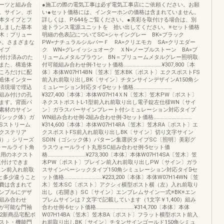
ーツと組み合
●施工の際の電気工事は必ず電気工事店にご依頼ください。お願
。サイン、ポ
い●セット価格には、インターホンの価格は含まれていません。
本タイプとフ
詳しくは、P.644をご覧ください。●美彩を取付ける場合は、別
しました基本
途トランス電源ユニットを 拾い出してください。※セット価格
木：ブリュー
明細の色表記についてSC=シャイングレー BK=ブラック
い。さまざまな
PW=ナチュラルシルバーＦ RA=クリエモカ SA=クリエダー
イプ
ク WN=グレイッシュオーク ＸN=ノーブルストーン BA=ブ
組み付け済みのた
リュームメタルブラウン BN＝ブリュームメタルグレー照明取
また、構造体
付可能組み合わせ例-1セット価格……………………………¥307,800〔本
ころだけに配
体〕本体W07H14BN〔笠木〕笠木BK〔ポスト〕エクスポストFS
造体インター
前入れ前取り出しBK〔サイン〕チタンサインデザインA150角シ
済現場で埋込
ミュレーション対応タイプ̶セット価格……………………………
組み付けの孔
¥327,400〔本体〕本体W07H14ＸN〔笠木〕笠木PW〔ポスト〕
ます。背面パ
ネクストポストL-1型前入れ前取り出し電子錠左仕様WN〔サイ
素材のサイン
ン〕ガラスバーサインプレート付シミュレーション対応タイプ
ゴシック体）ガ
WN組み合わせ例-2組み合わせ例-3セット価格……………………………
Sストリーム
¥314,600〔本体〕本体W07H14RA〔笠木〕笠木RA〔ポスト〕エ
クステリア
クスポストFS前入れ前取り出しBK〔サイン〕切り文字サイン
i）」シリーズ
SDIN（ゴシック体）パターン集選択タイプSC〔照明〕美彩グ
ォールライト角
ラスウォールライト丸形SC組み合わせ例-5セット価
採用のネクスト
格……………………………¥273,300〔本体〕本体W07H14SA〔笠木〕笠
取付けできま
木PW〔ポスト〕プレイン前入れ前取り出しPW〔サイン〕ガラ
イン前入れ前取
スサインベーシックタイプ150角シミュレーション対応タイプ̶セ
物と多少違うこと
ット価格……………………………¥223,200〔本体〕本体W07H14WN〔笠
費は含まれて
木〕笠木SC〔ポスト〕アクシィ横型ポスト横（左）入れ前取り
ンプルにデザ
出し（右開き）SC〔サイン〕エンブレムサイン一式※BK※エン
組み合わせ
ブレムサインは７文字で記載しています（1文字￥1,400）組み
が可能な門袖
合わせ例-6セット価格……………………………¥314,700〔本体〕本体
2新商品宅配ボ
W07H14BA〔笠木〕笠木BA〔ポスト〕フラット横型ポスト前入
スト・機能門
れ前取り出しBK〔サイン〕チタンサインゴールド150角シミュ