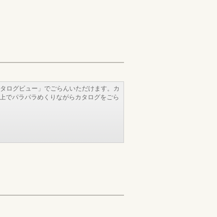
タログビュー」でごらんいただけます。カ
b上でパラパラめくりながらカタログをごら