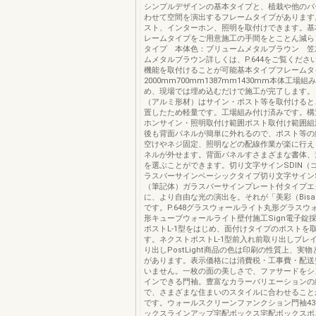
シンプルデザインの基本タイプと、植栽や他のパ
わせて空間を演出するフレームタイプがあります
スト、インターホン、照明を取付けできます。基
レームタイプをご用意施工の手間をとことん減ら
タイプ 本体色：ブリュームメタルブラウン 笠
ムメタルブラウン詳しくは、P.644をご覧くださ
機能を取付けることが可能基本タイプフレームタ
2000mm700mm1387mm1430mm本体工場
め、現場では埋め込むだけで施工が完了します。
（アルミ形材）はサイン・ポスト等を取付けると
置したため軽量です。工場組み付け済みです。構
ホンサイン・照明取付け範囲ポスト取付け範囲組
後も背面パネルが簡単に外れるので、ポスト等の
空けやネジ固定、照明などの配線作業が楽に行え
ネルが外せます。背面パネルすさまざまな書体、
を選ぶことができます。切り文字サインSDIN（
ラスバーサインベーシックタイプ切り文字サイン
（筆記体）ガラスバーサインプレート付タイプエ
に、より自由な光の演出を。それが「美彩（Bisa
です。P.648グラスウォールライト丸形グラスウ
形キューブウォールライト壁付施工Sign電子錠
ポストL-1型をはじめ、面付けタイプのポストを
す。ネクストポストL-1型前入れ前取り出しプレ
り出しPostLight商品の色は印刷の性質上、実
があります。表示価格には消費税・工事費・配送
いません。一枚の面の美しさで、ファサードをシ
インできる門袖。豊富なカラーバリエーションの
で、さまざまな住まいのスタイルに合わせること
です。ウォールスクリーンファンクション門袖43
ックスラインアップ宅配ボックス宅配ボックスポ