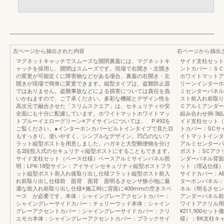
左ページから抽出された内容
右ページから抽出
マグネットキャッチでスムーズな開閉裏蓋には、マグネットキ
サイド支柱セット
ャッチを採用し、開閉はスムーズです。現場で右開き・左開き
ントカバー：ＳＣ
の変更が可能近くに障害物などがある場合、裏蓋の右開き・左
ホワイトマットア
開きが現場で簡単に変更できます。縦型タイプは、盗難防止器
リーンインターホ
ではありません。盗難事故などによる損害については責任を負
ミセンターパネル
いかねますので、ご了承ください。多彩な機能とデザイン性を
スト前入れ前取り
高次元で融合させた「スリムスクエア」は、セキュリティや安
Ｃアルミアンダー
全面にも十分に配慮しています。ホワイトマットホワイトマッ
組み合わせ例-3組
トブルーイエローグリーン※アイサインについては、 P.492を
イド支柱セット（
ご覧ください。●インターホンカバービルトインタイプで見た目
トカバー：SCサ
もすっきり。使いやすく、シンプルなデザイン。凹凸のないフ
イトマットインタ
ラット縦型ポストを用意しました。ハガキと大型郵便物を分け
アルミセンターパ
る2段投入式のセキュリティ縦型ポストにすることもできます。
ポスト：SCアク
サイド支柱セット（ベース仕様）ベースアルミサインパネル照
ンダーパネル背面
明：LPK-18型サイン：アイサインセキュリティ縦型ポストフラ
ット（埋込仕様）
ット縦型ポスト前入れ後取り出し仕様フラット縦型ポスト前入
サイドカバー：A
れ前取り出し仕様前 面背 面背 面明るさセンサ狭小地に最
ターホンパネル：
適な前入れ前取り出し仕様※施工時に背面に400mmの空きスペ
ネル（明るさセン
ース が必要です。本体：シャイングレーアクセントカバー：
アンダーパネル前
シャイングレーサイドカバー：チェリーウッド本体：シャイン
ワイトアクリル用電
グレーアクセントカバー：シャイングレーサイドカバー：クリ
¥211,900セッ
エモカ本体：シャイングレーアクセントカバー：ブラックサイ
様）：BK支柱キ