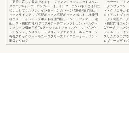
ご要望に応じて装備できます。ファンクションユニットスリム
（カラー）・イン
スクエア※インターホンカバーは、インターホンパネルとは別に
ータムブラウン・
拾い出してください。インターホンカバーB※426新商品宅配ボ
ド・クリエモカポ
ックスラインアップ宅配ボックス宅配ボックスポスト・機能門
ル：アルミダイカ
柱ポストラインアップポスト機能門柱ラインアップスマート宅
ックス宅配ボック
配ポスト機能門柱FSプラスGアーチファンクションパネルファ
ト機能門柱ライン
ンクション機能門柱FWアクシィルミフェイスウィルモダンウィ
Gアーチファンク
ルモダンスリムスクリーンスリムスクエアウォールスクリーン
シィルミフェイス
有孔ブロックウォールユーロブリーズディズニーオーナメント
スリムスクエアウ
旧版カタログ
ロブリーズディズ