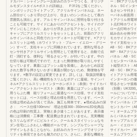
ドカバー：シャイングレーお好みのカラーでつくる、オリジナ
ー：BKアクリル
ルモダンスタイル※ポストの詳細は、 P.312をご覧ください。
ネル：SCインタ
シンボリックにライトアップ。アクリルサインパネルは、ネー
るさセンサ付き）
ム部分がくっきり浮かび上がり、住まいのシンボルとして夜の
ーパネル前面用：
雰囲気も演出します。アルミサインパネルに照明を取り付ける
トアクリル用電球
ことも可能です。サイドにあかりのアクセントを。サイドのデ
ト点灯時ホワイト
ザインにもこだわり、あかりが浮き上がるアクセントとして、
ロー点灯時ホワイト
キャップにアクリルスリットをセットしました。前面のアクリ
組み合わせ例-5
ルサインパネルと同色でのコーディネートが可能です。※アクリ
モカサイドカバー
ルスリットは4色（ホワイトマット・ブルー・イエロー・グリー
サイド支柱セット
ン）すべて、支柱キャップに同梱されています。便利な明るさ
AB・SC・BKア
センサ付きアクリルサインを照明として使用すると、自動で点
WP・RAアクリ
灯・消灯する、便利な「明るさセンサ」が付いています。中の
パネル：AB・SC
仕切り板は可動式ですので、たまった郵便物が取り出しやすく
ミセンターパネル
なっています。裏蓋にはプッシュ錠を装備し、あらかじめ設定
ト縦型ポスト：A
された数字を押さないかぎり裏蓋が開かないため、郵便物を守
AB・SC・BKア
ります。※数字の設定は変更できます。詳しくは、取扱説明書を
イトアクリル用電球
ご覧ください。高い機能性をスリムなボディに凝縮。サインパ
インターホンの価
ネル※アクリルスリットインターホンポスト（表側）サイドカバ
明るさセンサ規格
ー／アクセントカバーポスト（裏側）裏蓋にはプッシュ錠を採
（別冊）UK3200
用うらぶた機 能リフォームに最適なベース仕様。サイド支柱
ールについて/サイ
セットには、ベース仕様と埋込仕様を用意しています。ベース
ァンクションユニ
仕様は埋め込みが浅くて済み、施工も簡単です。●埋め込みの深
サインパネル（ア
さ： ベース仕様100mm/ 埋込仕様300∼350mmLED化商品
セントカバー（A
の色は印刷の性質上、実物と多少違うことがあります。表示価
ー）オータムブラ
格には消費税・工事費・配送費は含まれていません。充実機能
ルミパネルオータ
をスリムなボディにビルトイン。クール＆スタイリッシュなモ
キャップアルミダ
ダン住宅にふさわしい機能ポールです。シンプルでシャープな
ルー・イエロー・
デザインもさることながら、お好みのカラーリングでオリジナ
サイドカバー（W
リティを表現できるのも魅力のひとつ。さらに、多彩な機能を
ータムブラウン・